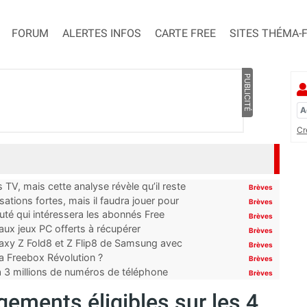
FORUM
ALERTES INFOS
CARTE FREE
SITES THÉMA-
PUBLICITÉ
Cr
TV, mais cette analyse révèle qu’il reste
Brèves
ations fortes, mais il faudra jouer pour
Brèves
uté qui intéressera les abonnés Free
Brèves
x jeux PC offerts à récupérer
Brèves
laxy Z Fold8 et Z Flip8 de Samsung avec
Brèves
 la Freebox Révolution ?
Brèves
’à 3 millions de numéros de téléphone
Brèves
gements éligibles sur les 4