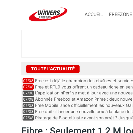
ACCUEIL
FREEZONE
TOUTE L'ACTUALITÉ
Free est déjà le champion des chaînes et services 
07/08
encore au moin...
Free et RTL9 vous offrent un cadeau riche en sens
07/08
l’obtenir
L’application nPerf se met à jour avec une nouvea
07/08
Mobile, Orange, SFR ...
Abonnés Freebox et Amazon Prime : deux nouveau
07/08
Free Mobile lance officiellement les nouveaux Ga
07/08
des promos et des cadeaux
Free doit-il lancer une nouvelle box à la place de
07/08
Piratage de Bloctel juste avant son arrêt ? Jusqu
07/08
auraient fuité
Fibre : Seulement 1,2 M lo