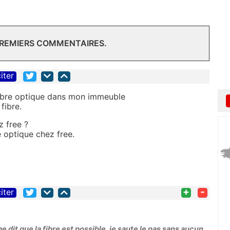
PREMIERS COMMENTAIRES.
iter
fibre optique dans mon immeuble
fibre.
z free ?
 optique chez free.
+
-
iter
me dit que la fibre est possible, je saute le pas sans aucun