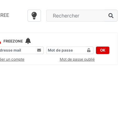
FREE
FREEZONE
OK
éer un compte
Mot de passe oublié