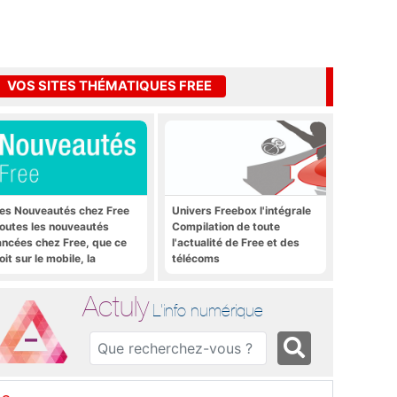
VOS SITES THÉMATIQUES FREE
es Nouveautés chez Free
Univers Freebox l'intégrale
outes les nouveautés
Compilation de toute
ancées chez Free, que ce
l'actualité de Free et des
oit sur le mobile, la
télécoms
reebox et bien plus encore
Actuly
L'info numérique