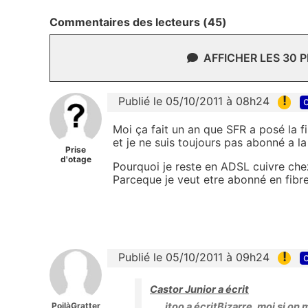
Commentaires des lecteurs (45)
AFFICHER LES 30 
!
Publié le 05/10/2011 à 08h24
c
Moi ça fait un an que SFR a posé la 
et je ne suis toujours pas abonné a la 
Prise
d'otage
Pourquoi je reste en ADSL cuivre che
Parceque je veut etre abonné en fibre
!
Publié le 05/10/2011 à 09h24
c
Castor Junior a écrit
PoilàGratter
itoo a écritBizarre, moi si on 