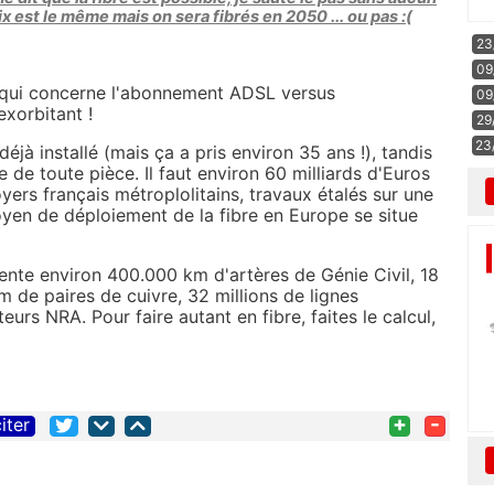
ix est le même mais on sera fibrés en 2050 ... ou pas :(
23
09
 qui concerne l'abonnement ADSL versus
09
exorbitant !
29
23
éjà installé (mais ça a pris environ 35 ans !), tandis
e de toute pièce. Il faut environ 60 milliards d'Euros
yers français métroplolitains, travaux étalés sur une
yen de déploiement de la fibre en Europe se situe
ente environ 400.000 km d'artères de Génie Civil, 18
m de paires de cuivre, 32 millions de lignes
eurs NRA. Pour faire autant en fibre, faites le calcul,
+
-
iter