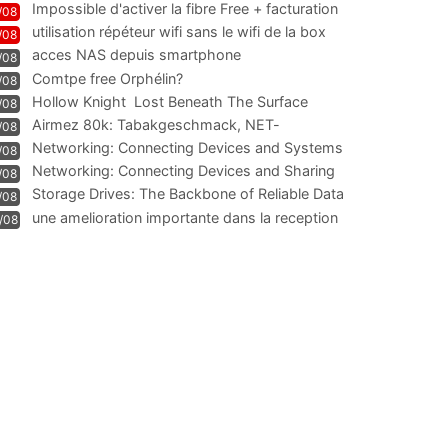
Impossible d'activer la fibre Free + facturation
/08
résiliation
utilisation répéteur wifi sans le wifi de la box
/08
acces NAS depuis smartphone
/08
Comtpe free Orphélin?
/08
Hollow Knight  Lost Beneath The Surface
/08
Airmez 80k: Tabakgeschmack, NET-
/08
Technologie und Leistung im
Networking: Connecting Devices and Systems
/08
Networking: Connecting Devices and Sharing
/08
Information
Storage Drives: The Backbone of Reliable Data
/08
Management
une amelioration importante dans la reception
/08
WIFI