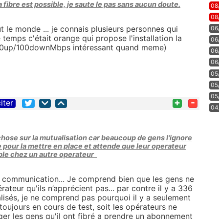
a fibre est possible, je saute le pas sans aucun doute.
08
08
ut le monde ... je connais plusieurs personnes qui
06
e temps c'était orange qui propose l'installation la
06
ay 10up/100downMbps intéressant quand meme)
06
06
05
05
05
+
-
iter
04
s chose sur la mutualisation car beaucoup de gens l'ignore
 pour la mettre en place et attende que leur operateur
igible chez un autre operateur
de communication... Je comprend bien que les gens ne
rateur qu'ils n’apprécient pas... par contre il y a 336
isés, je ne comprend pas pourquoi il y a seulement
toujours en cours de test, soit les opérateurs ne
ger les gens qu'il ont fibré a prendre un abonnement