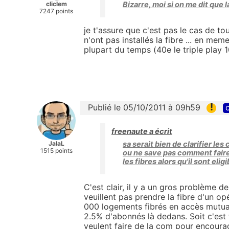
cliclem
Bizarre, moi si on me dit que l
7247 points
je t'assure que c'est pas le cas de to
n'ont pas installés la fibre ... en mem
plupart du temps (40e le triple pl
!
Publié le 05/10/2011 à 09h59
c
freenaute a écrit
JalaL
sa serait bien de clarifier le
1515 points
ou ne save pas comment faire
les fibres alors qu'il sont el
C'est clair, il y a un gros problème 
veuillent pas prendre la fibre d'un opé
000 logements fibrés en accès mutual
2.5% d'abonnés là dedans. Soit c'est 
veulent faire de la com pour encoura