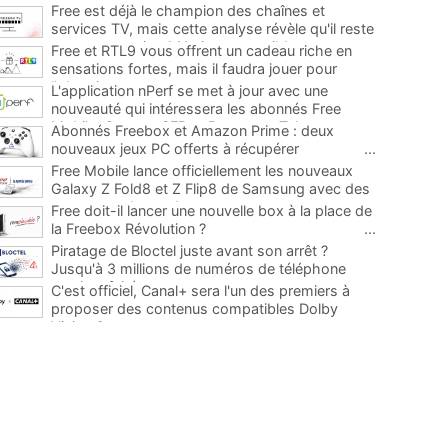
Free est déjà le champion des chaînes et
services TV, mais cette analyse révèle qu'il reste
encore au moins 141 ajouts possibles
...
Free et RTL9 vous offrent un cadeau riche en
sensations fortes, mais il faudra jouer pour
l'obtenir
...
L'application nPerf se met à jour avec une
nouveauté qui intéressera les abonnés Free
Mobile, Orange, SFR et Bouygues Telecom
...
Abonnés Freebox et Amazon Prime : deux
nouveaux jeux PC offerts à récupérer
...
Free Mobile lance officiellement les nouveaux
Galaxy Z Fold8 et Z Flip8 de Samsung avec des
promos et des cadeaux
...
Free doit-il lancer une nouvelle box à la place de
la Freebox Révolution ?
...
Piratage de Bloctel juste avant son arrêt ?
Jusqu'à 3 millions de numéros de téléphone
auraient fuité
...
C'est officiel, Canal+ sera l'un des premiers à
proposer des contenus compatibles Dolby
Vision 2
...