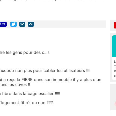
iter
re les gens pour des c...s
L
T
coup non plus pour cabler les utilisateurs !!!!
l
s
ui a reçu la FIBRE dans son immeuble il y a plus d'un
F
ans les caves !!
ibre dans la cage escalier !!!!!
 'logement fibré' ou non ???