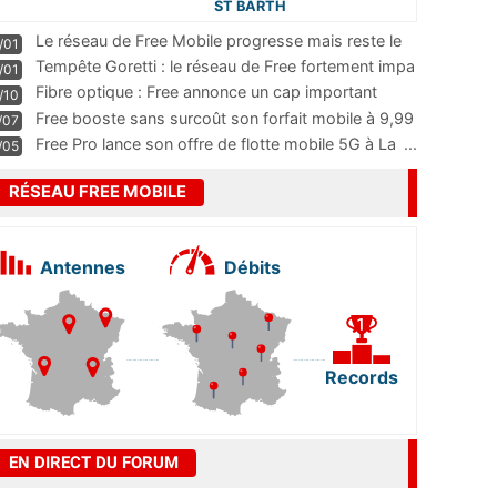
ST BARTH
Le réseau de Free Mobile progresse mais reste le
/01
m
...
Tempête Goretti : le réseau de Free fortement impa
/01
...
Fibre optique : Free annonce un cap important
/10
pass
...
Free booste sans surcoût son forfait mobile à 9,99
/07
...
Free Pro lance son offre de flotte mobile 5G à La
...
/05
RÉSEAU FREE MOBILE
Antennes
Débits
Records
EN DIRECT DU FORUM