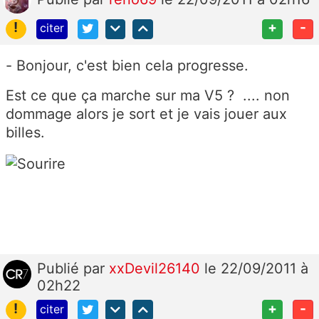
!
+
-
citer
- Bonjour, c'est bien cela progresse.
Est ce que ça marche sur ma V5 ? .... non
dommage alors je sort et je vais jouer aux
billes.
Publié
par
xxDevil26140
le 22/09/2011 à
02h22
!
+
-
citer