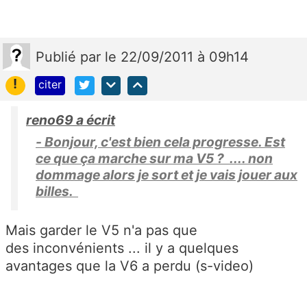
Publié
par
le 22/09/2011 à 09h14
!
citer
reno69 a écrit
- Bonjour, c'est bien cela progresse. Est
ce que ça marche sur ma V5 ? .... non
dommage alors je sort et je vais jouer aux
billes.
Mais garder le V5 n'a pas que
des inconvénients ... il y a quelques
avantages que la V6 a perdu (s-video)