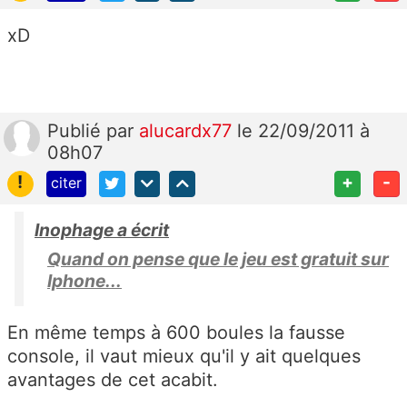
xD
Publié
par
alucardx77
le 22/09/2011 à
08h07
!
+
-
citer
Inophage a écrit
Quand on pense que le jeu est gratuit sur
Iphone...
En même temps à 600 boules la fausse
console, il vaut mieux qu'il y ait quelques
avantages de cet acabit.