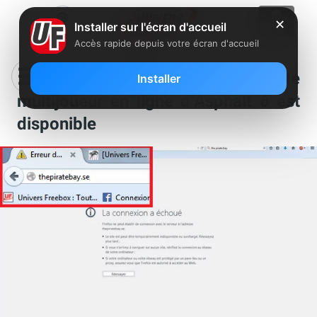
✕
Installer sur l'écran d'accueil
Accès rapide depuis votre écran d'accueil
Freebox Révolution : Le mode
Installer
multijoueur en ligne d’Asphalt 6 est
disponible