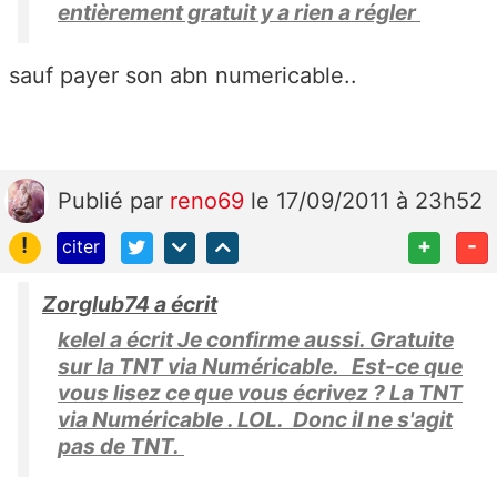
entièrement gratuit y a rien a régler
sauf payer son abn numericable..
Publié
par
reno69
le 17/09/2011 à 23h52
!
+
-
citer
Zorglub74 a écrit
kelel a écrit Je confirme aussi. Gratuite
sur la TNT via Numéricable. Est-ce que
vous lisez ce que vous écrivez ? La TNT
via Numéricable . LOL. Donc il ne s'agit
pas de TNT.