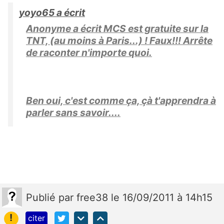
yoyo65 a écrit
Anonyme a écrit MCS est gratuite sur la
TNT, (au moins à Paris...) ! Faux!!! Arrête
de raconter n'importe quoi.
Ben oui, c'est comme ça, çà t'apprendra à
parler sans savoir....
Publié
par
free38
le 16/09/2011 à 14h15
!
citer