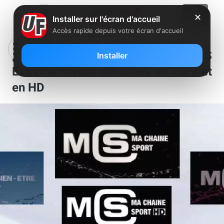
✕
Installer sur l'écran d'accueil
Accès rapide depuis votre écran d'accueil
[MàJ]Freebox TV : MCS et MCS
Installer
Extrême seront diffusées en 16/9 et
en HD