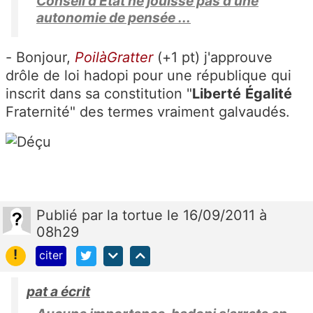
Conseil d'Etat ne jouisse pas d'une
autonomie de pensée ...
- Bonjour,
PoilàGratter
(+1 pt) j'approuve
drôle de loi hadopi pour une république qui
inscrit dans sa constitution "
Liberté
Égalité
Fraternité" des termes vraiment galvaudés.
Publié
par
la tortue
le 16/09/2011 à
08h29
!
citer
pat a écrit