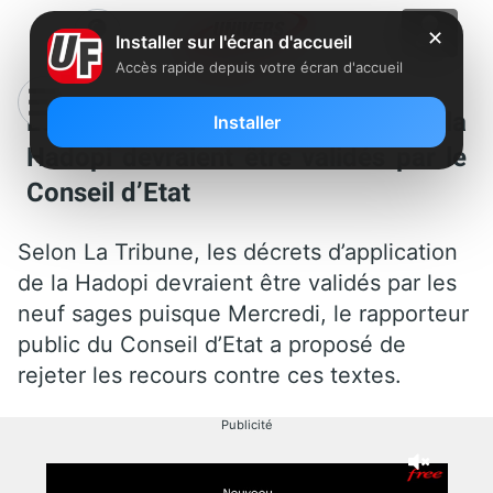
✕
Installer sur l'écran d'accueil
Accès rapide depuis votre écran d'accueil
Les décrets d’application de la
Installer
Hadopi devraient être validés par le
Conseil d’Etat
Selon La Tribune, les décrets d’application
de la Hadopi devraient être validés par les
neuf sages puisque Mercredi, le rapporteur
public du Conseil d’Etat a proposé de
rejeter les recours contre ces textes.
Publicité