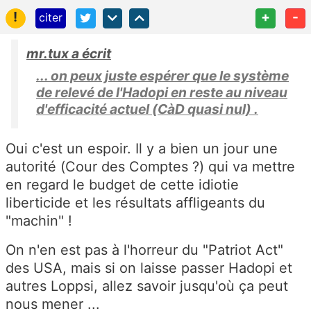
!
+
-
citer
mr.tux a écrit
... on peux juste espérer que le système
de relevé de l'Hadopi en reste au niveau
d'efficacité actuel (CàD quasi nul) .
Oui c'est un espoir. Il y a bien un jour une
autorité (Cour des Comptes ?) qui va mettre
en regard le budget de cette idiotie
liberticide et les résultats affligeants du
"machin" !
On n'en est pas à l'horreur du "Patriot Act"
des USA, mais si on laisse passer Hadopi et
autres Loppsi, allez savoir jusqu'où ça peut
nous mener ...