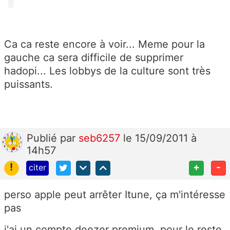
Ca ca reste encore à voir... Meme pour la
gauche ca sera difficile de supprimer
hadopi... Les lobbys de la culture sont très
puissants.
Publié
par
seb6257
le 15/09/2011 à
14h57
!
+
-
citer
perso apple peut arrêter Itune, ça m'intéresse
pas
j'ai un compte deezer premium, pour le reste