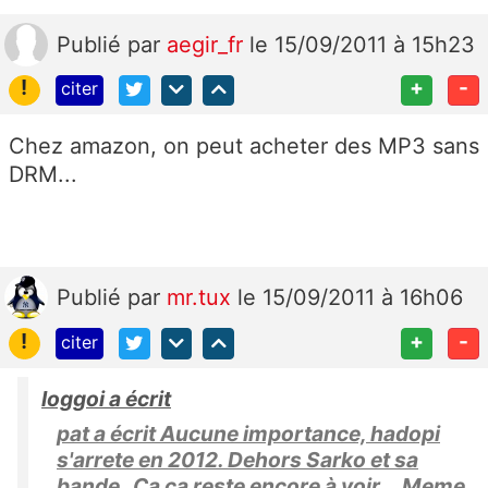
Publié
par
aegir_fr
le 15/09/2011 à 15h23
!
+
-
citer
Chez amazon, on peut acheter des MP3 sans
DRM...
Publié
par
mr.tux
le 15/09/2011 à 16h06
!
+
-
citer
loggoi a écrit
pat a écrit Aucune importance, hadopi
s'arrete en 2012. Dehors Sarko et sa
bande Ca ca reste encore à voir... Meme