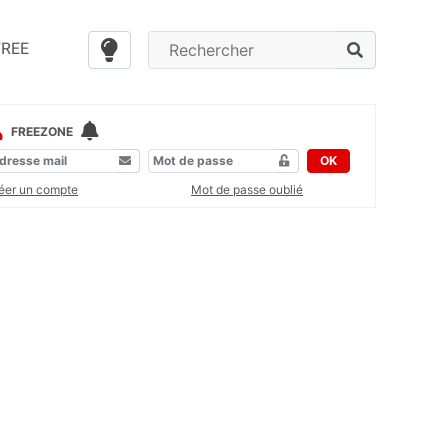
FREE
FREEZONE
OK
éer un compte
Mot de passe oublié