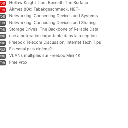
Hollow Knight  Lost Beneath The Surface
/08
Airmez 80k: Tabakgeschmack, NET-
/08
Technologie und Leistung im
Networking: Connecting Devices and Systems
/08
Networking: Connecting Devices and Sharing
/08
Information
Storage Drives: The Backbone of Reliable Data
/08
Management
une amelioration importante dans la reception
/08
WIFI
Freebox Telecom Discussion, Internet Tech Tips
/08
Communi
Fin canal plus cinéma?
/08
VLANs multiples sur Freebox Mini 4K
/08
Free Proxi
/08