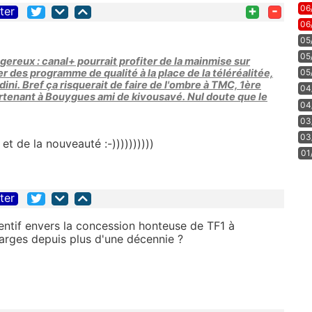
+
-
06
iter
06
05
05
gereux : canal+ pourrait profiter de la mainmise sur
r des programme de qualité à la place de la téléréalitée,
05
ini. Bref ça risquerait de faire de l'ombre à TMC, 1ère
04
tenant à Bouygues ami de kivousavé. Nul doute que le
04
03
03
et de la nouveauté :-))))))))))
01
iter
tentif envers la concession honteuse de TF1 à
harges depuis plus d'une décennie ?