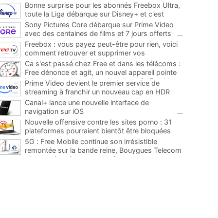
Bonne surprise pour les abonnés Freebox Ultra,
toute la Liga débarque sur Disney+ et c'est
inclus
...
Sony Pictures Core débarque sur Prime Video
avec des centaines de films et 7 jours offerts
...
Freebox : vous payez peut-être pour rien, voici
comment retrouver et supprimer vos
abonnements TV oubliés
...
Ca s'est passé chez Free et dans les télécoms :
Free dénonce et agit, un nouvel appareil pointe
le bout de son nez chez des abonnés Freebox...
Prime Video devient le premier service de
...
streaming à franchir un nouveau cap en HDR
avec ce lancement
...
Canal+ lance une nouvelle interface de
navigation sur iOS
...
Nouvelle offensive contre les sites porno : 31
plateformes pourraient bientôt être bloquées
par Orange, Free, SFR et Bouygues
...
5G : Free Mobile continue son irrésistible
remontée sur la bande reine, Bouygues Telecom
plus que jamais sous pression
...