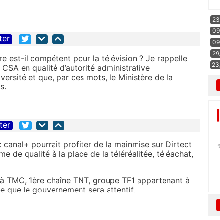
23
09
ter
09
29
e est-il compétent pour la télévision ? Je rappelle
23
CSA en qualité d’autorité administrative
versité et que, par ces mots, le Ministère de la
s.
iter
: canal+ pourrait profiter de la mainmise sur Dirtect
 de qualité à la place de la téléréalitée, téléachat,
re à TMC, 1ère chaîne TNT, groupe TF1 appartenant à
 que le gouvernement sera attentif.