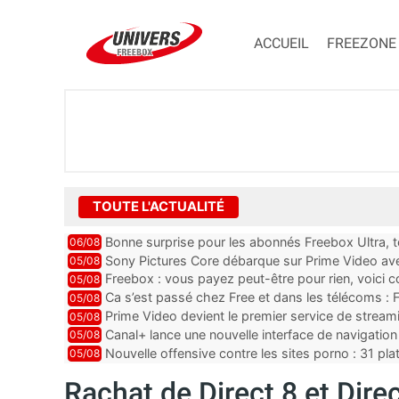
ACCUEIL
FREEZONE
TOUTE L'ACTUALITÉ
Bonne surprise pour les abonnés Freebox Ultra, t
06/08
inclus
Sony Pictures Core débarque sur Prime Video avec
05/08
Freebox : vous payez peut-être pour rien, voici
05/08
abonnements TV oubliés
Ca s’est passé chez Free et dans les télécoms : F
05/08
pointe le bout de...
Prime Video devient le premier service de strea
05/08
ce lancement
Canal+ lance une nouvelle interface de navigation
05/08
Nouvelle offensive contre les sites porno : 31 pl
05/08
par Orange, Free, SF...
Rachat de Direct 8 et Direc