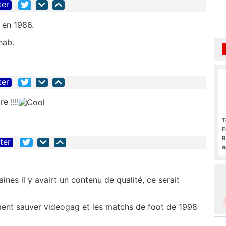
ter
 en 1986.
hab.
ter
e !!!!
T
F
R
iter
a
F
c
ines il y avairt un contenu de qualité, ce serait
ment sauver videogag et les matchs de foot de 1998