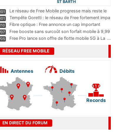
ST BARTH
Le réseau de Free Mobile progresse mais reste le
/01
m
...
Tempête Goretti : le réseau de Free fortement impa
/01
...
Fibre optique : Free annonce un cap important
/10
pass
...
Free booste sans surcoût son forfait mobile à 9,99
/07
...
Free Pro lance son offre de flotte mobile 5G à La
...
/05
RÉSEAU FREE MOBILE
Antennes
Débits
Records
EN DIRECT DU FORUM