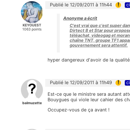
!
Publié le 12/09/2011 à 11h44
c
Anonyme a écrit
KEYOUEST
C'est vrai que c'est super dan
1063 points
Dirtect 8 et Star pour propose
téléachat, videogag et morand
chaîne TNT, groupe TF1 appar
gouvernement sera attentif.
hyper dangereux d'avoir de la qualité 
!
Publié le 12/09/2011 à 11h49
c
Est-ce que le ministre sera autant at
Bouygues qui viole leur cahier des c
balmuzette
Occupez-vous de ça avant !