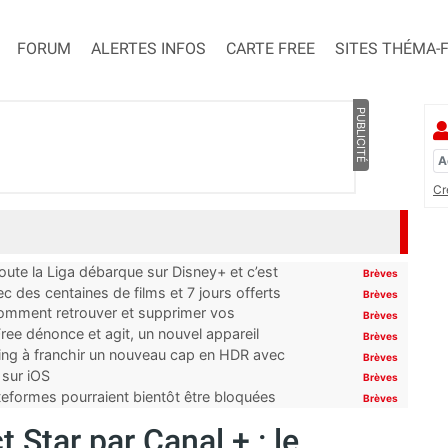
FORUM
ALERTES INFOS
CARTE FREE
SITES THÉMA-
PUBLICITÉ
Cr
oute la Liga débarque sur Disney+ et c’est
Brèves
 des centaines de films et 7 jours offerts
Brèves
 comment retrouver et supprimer vos
Brèves
ree dénonce et agit, un nouvel appareil
Brèves
ming à franchir un nouveau cap en HDR avec
Brèves
 sur iOS
Brèves
ateformes pourraient bientôt être bloquées
Brèves
t Star par Canal + : le