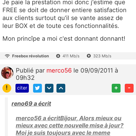
Je paie la prestation moi donc j'estime que
FREE se doit de donner entiere satisfaction
aux clients surtout qu'il se vante assez de
leur BOX et de toute ces fonctionnalités.
Mon princîpe a moi c'est donnant donnant!
Freebox révolution
411 Mb/s
323 Mb/s
Publié
par
merco56
le 09/09/2011 à
09h32
!
+
-
citer
reno69 a écrit
merco56 a écritBijour, Alors mieux ou
mieux avec cette nouvelle mise à jour?
Moi je suis toujours avec le meme