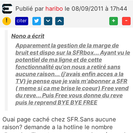
Publié
par
haribo
le 08/09/2011 à 17h44
!
+
-
citer
Nono a écrit
Apparement la gestion de la marge de
bruit est dispo sur la SFRbox... Ayant vu le
potentiel de ma ligne et de cette
fonctionnalité qu'on nous a retiré sans
aucune raison... (j'avais enfin acces a la
TV) je pense que je vais m'abonner a SFR
( meme si ca me brise le coeur) Free vend
du reve... Puis Free vous donne du reve
puis le reprend BYE BYE FREE
Ouai page caché chez SFR.Sans aucune
raison? demande a la hotline le nombre