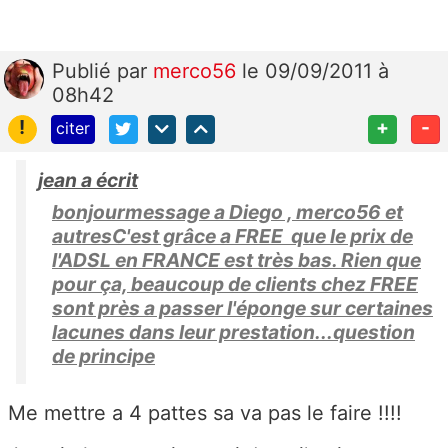
Publié
par
merco56
le 09/09/2011 à
08h42
!
+
-
citer
jean a écrit
bonjourmessage a Diego , merco56 et
autresC'est grâce a FREE que le prix de
l'ADSL en FRANCE est très bas. Rien que
pour ça, beaucoup de clients chez FREE
sont près a passer l'éponge sur certaines
lacunes dans leur prestation...question
de principe
Me mettre a 4 pattes sa va pas le faire !!!!