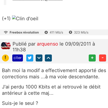
(+1)
Freebox révolution
411 Mb/s
323 Mb/s
Publié
par
arquenso
le 09/09/2011 à
11h38
!
+
-
citer
Bah moi la modif a effectivement apporté des
corrections mais ...à ma voie descendante.
J'ai perdu 1000 Kbits et ai retrouvé le débit
antérieur à cette maj...
Suis-je le seul ?