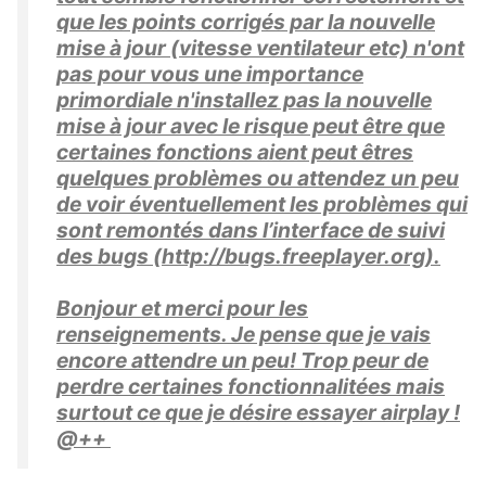
que les points corrigés par la nouvelle
mise à jour (vitesse ventilateur etc) n'ont
pas pour vous une importance
primordiale n'installez pas la nouvelle
mise à jour avec le risque peut être que
certaines fonctions aient peut êtres
quelques problèmes ou attendez un peu
de voir éventuellement les problèmes qui
sont remontés dans l’interface de suivi
des bugs (http://bugs.freeplayer.org).
Bonjour et merci pour les
renseignements. Je pense que je vais
encore attendre un peu! Trop peur de
perdre certaines fonctionnalitées mais
surtout ce que je désire essayer airplay !
@++