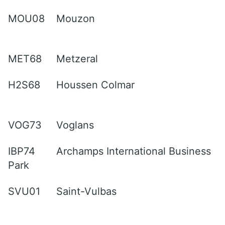
MOU08
Mouzon
MET68
Metzeral
H2S68
Houssen Colmar
VOG73
Voglans
IBP74
Archamps International Business
Park
SVU01
Saint-Vulbas