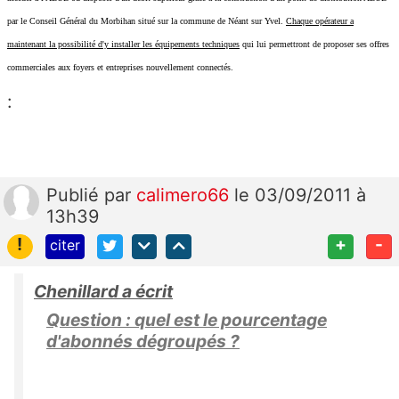
par le Conseil Général du Morbihan situé sur la commune de Néant sur Yvel.
Chaque opérateur a
maintenant la possibilité d'y installer les équipements techniques
qui lui permettront de proposer ses offres
commerciales aux foyers et entreprises nouvellement connectés.
:
Publié
par
calimero66
le 03/09/2011 à
13h39
!
+
-
citer
Chenillard a écrit
Question : quel est le pourcentage
d'abonnés dégroupés ?