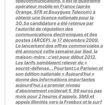
télécommunications. Il est le quatrième
opérateur mobile en France (après
Orange, SFR et Bouygues Telecom) à
obtenir une licence nationale pour la
3G.Sa candidature a été retenue par
l'autorité de régulation des
communications électroniques et des
postes (ARCEP), le 17 décembre 2009.
Le lancement des offres commerciales a
été annoncé cette semaine par Iliad, la
maison-mère : c'est pour début 2012.
Les tarifs semblaient relever du «
secret-défense... Pourtant Le Parisien et
son édition nationale « Aujourd'hui »
donne des informations importantes
aujourd'hui.Le premier niveau
d'abonnement coûterait 5, 99 euros pas
mois pour 2 heures d'appels, SMS et
appels illimités vers la Freebox et le surf