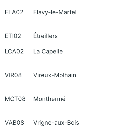
FLA02
Flavy-le-Martel
ETI02
Étreillers
LCA02
La Capelle
VIR08
Vireux-Molhain
MOT08
Monthermé
VAB08
Vrigne-aux-Bois