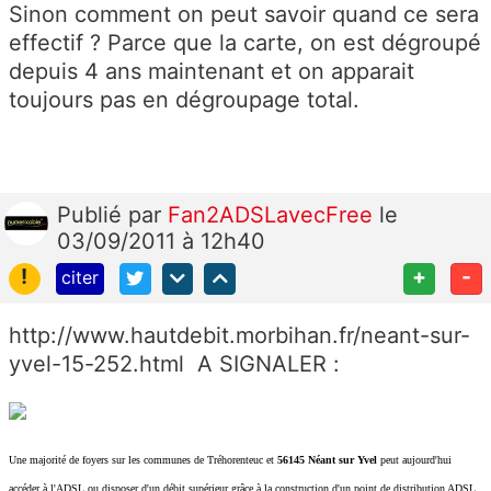
Sinon comment on peut savoir quand ce sera
effectif ? Parce que la carte, on est dégroupé
depuis 4 ans maintenant et on apparait
toujours pas en dégroupage total.
Publié
par
Fan2ADSLavecFree
le
03/09/2011 à 12h40
!
+
-
citer
http://www.hautdebit.morbihan.fr/neant-sur-
yvel-15-252.html A SIGNALER :
Une majorité de foyers sur les communes de Tréhorenteuc et
56145 Néant sur Yvel
peut aujourd'hui
accéder à l'ADSL ou disposer d'un débit supérieur grâce à la construction d'un point de distribution ADSL