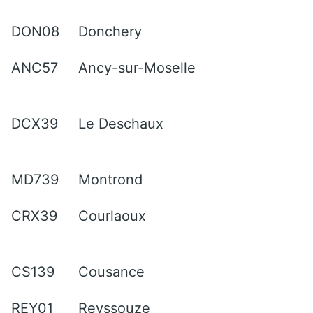
DON08
Donchery
ANC57
Ancy-sur-Moselle
DCX39
Le Deschaux
MD739
Montrond
CRX39
Courlaoux
CS139
Cousance
REY01
Reyssouze