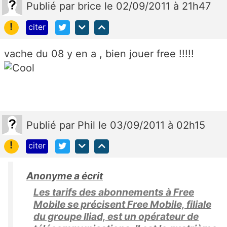
Publié
par
brice
le 02/09/2011 à 21h47
!
citer
vache du 08 y en a , bien jouer free !!!!!
Publié
par
Phil
le 03/09/2011 à 02h15
!
citer
Anonyme a écrit
Les tarifs des abonnements à Free
Mobile se précisent Free Mobile, filiale
du groupe Iliad, est un opérateur de