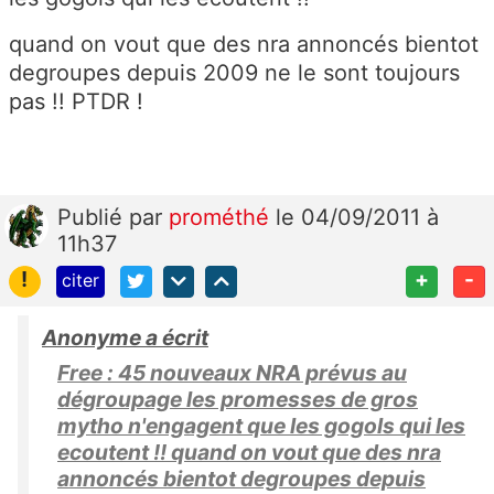
quand on vout que des nra annoncés bientot
degroupes depuis 2009 ne le sont toujours
pas !! PTDR !
Publié
par
prométhé
le 04/09/2011 à
11h37
!
+
-
citer
Anonyme a écrit
Free : 45 nouveaux NRA prévus au
dégroupage les promesses de gros
mytho n'engagent que les gogols qui les
ecoutent !! quand on vout que des nra
annoncés bientot degroupes depuis