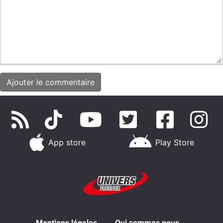
App store
Play Store
Mentions légales
Qui sommes nous