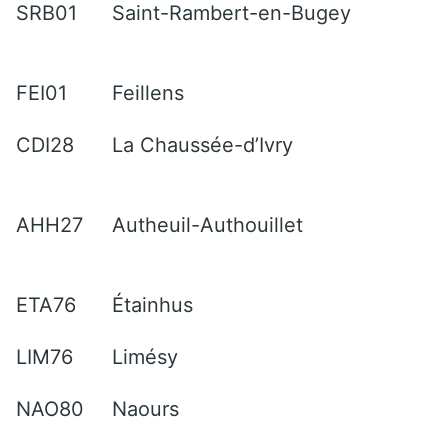
SRB01
Saint-Rambert-en-Bugey
FEI01
Feillens
CDI28
La Chaussée-d’Ivry
AHH27
Autheuil-Authouillet
ETA76
Étainhus
LIM76
Limésy
NAO80
Naours