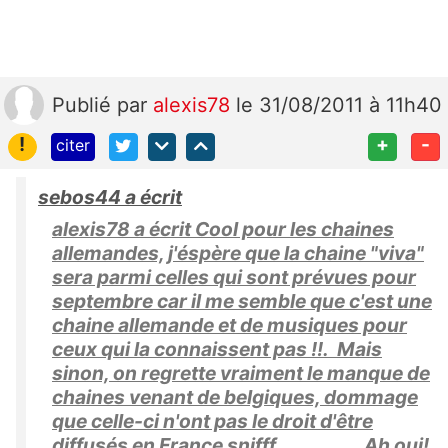
Publié
par
alexis78
le 31/08/2011 à 11h40
!
+
-
citer
sebos44 a écrit
alexis78 a écrit Cool pour les chaines
allemandes, j'éspère que la chaine "viva"
sera parmi celles qui sont prévues pour
septembre car il me semble que c'est une
chaine allemande et de musiques pour
ceux qui la connaissent pas !!. Mais
sinon, on regrette vraiment le manque de
chaines venant de belgiques, dommage
que celle-ci n'ont pas le droit d'être
diffusés en France snifff Ah oui!