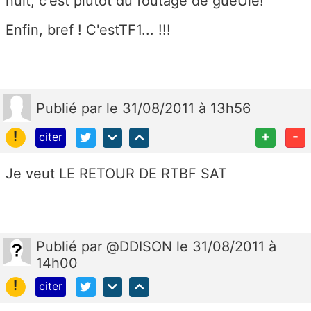
nuit, c'est plutôt du foutage de gueUle!
Enfin, bref ! C'estTF1... !!!
Publié
par
le 31/08/2011 à 13h56
!
+
-
citer
Je veut LE RETOUR DE RTBF SAT
Publié
par
@DDISON
le 31/08/2011 à
14h00
!
citer