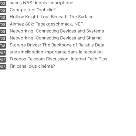
acces NAS depuis smartphone
/08
Comtpe free Orphélin?
/08
Hollow Knight  Lost Beneath The Surface
/08
Airmez 80k: Tabakgeschmack, NET-
/08
Technologie und Leistung im
Networking: Connecting Devices and Systems
/08
Networking: Connecting Devices and Sharing
/08
Information
Storage Drives: The Backbone of Reliable Data
/08
Management
une amelioration importante dans la reception
/08
WIFI
Freebox Telecom Discussion, Internet Tech Tips
/08
Communi
Fin canal plus cinéma?
/08