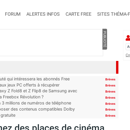
FORUM
ALERTES INFOS
CARTE FREE
SITES THÉMA-
PUBLICITÉ
Cr
uté qui intéressera les abonnés Free
Brèves
x jeux PC offerts à récupérer
Brèves
laxy Z Fold8 et Z Flip8 de Samsung avec
Brèves
 la Freebox Révolution ?
Brèves
’à 3 millions de numéros de téléphone
Brèves
proposer des contenus compatibles Dolby
Brèves
gratuite
Brèves
nez des places de cinéma