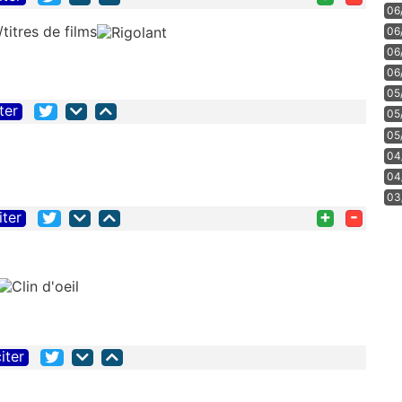
06
titres de films
06
06
06
05
ter
05
05
04
04
03
+
-
iter
iter