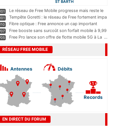
ST BARTH
Le réseau de Free Mobile progresse mais reste le
/01
m
...
Tempête Goretti : le réseau de Free fortement impa
/01
...
Fibre optique : Free annonce un cap important
/10
pass
...
Free booste sans surcoût son forfait mobile à 9,99
/07
...
Free Pro lance son offre de flotte mobile 5G à La
...
/05
RÉSEAU FREE MOBILE
Antennes
Débits
Records
EN DIRECT DU FORUM