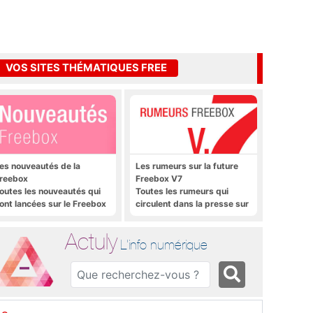
VOS SITES THÉMATIQUES FREE
es nouveautés de la
Les rumeurs sur la future
reebox
Freebox V7
outes les nouveautés qui
Toutes les rumeurs qui
ont lancées sur le Freebox
circulent dans la presse sur
évolution, Freebox Mini 4K
la future Freebox V7 que
t Freebox Crystal
sera lancée prochainement
Actuly
L'info numérique