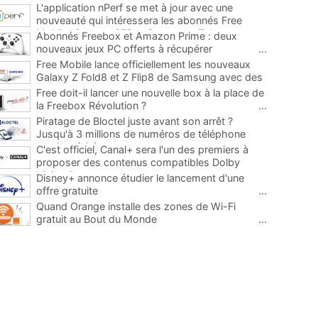
L'application nPerf se met à jour avec une
nouveauté qui intéressera les abonnés Free
Mobile, Orange, SFR et Bouygues Telecom
...
Abonnés Freebox et Amazon Prime : deux
nouveaux jeux PC offerts à récupérer
...
Free Mobile lance officiellement les nouveaux
Galaxy Z Fold8 et Z Flip8 de Samsung avec des
promos et des cadeaux
...
Free doit-il lancer une nouvelle box à la place de
la Freebox Révolution ?
...
Piratage de Bloctel juste avant son arrêt ?
Jusqu'à 3 millions de numéros de téléphone
auraient fuité
...
C'est officiel, Canal+ sera l'un des premiers à
proposer des contenus compatibles Dolby
Vision 2
...
Disney+ annonce étudier le lancement d'une
offre gratuite
...
Quand Orange installe des zones de Wi-Fi
gratuit au Bout du Monde
...