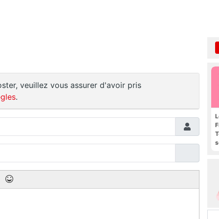
ster, veuillez vous assurer d'avoir pris
gles
.
L
F
T
s
R
e