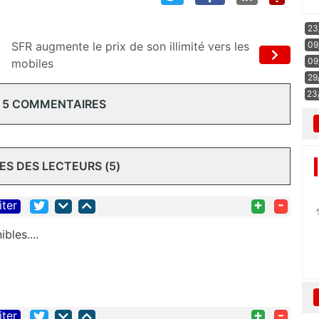
23
09
SFR augmente le prix de son illimité vers les
09
mobiles
29
23
 5 COMMENTAIRES
S DES LECTEURS (5)
+
-
iter
bles....
+
-
iter