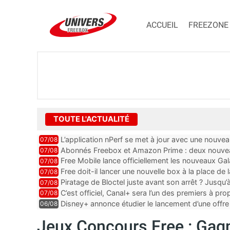
ACCUEIL
FREEZONE
TOUTE L'ACTUALITÉ
L’application nPerf se met à jour avec une nouvea
07/08
Mobile, Orange, SFR ...
Abonnés Freebox et Amazon Prime : deux nouveau
07/08
Free Mobile lance officiellement les nouveaux Ga
07/08
des promos et des cadeaux
Free doit-il lancer une nouvelle box à la place de
07/08
Piratage de Bloctel juste avant son arrêt ? Jusqu
07/08
auraient fuité
C’est officiel, Canal+ sera l’un des premiers à 
07/08
Vision 2
Disney+ annonce étudier le lancement d’une offre 
06/08
Jeux Concours Free : Gag