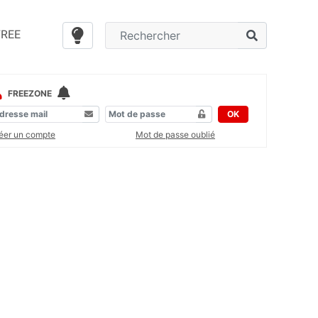
FREE
FREEZONE
OK
éer un compte
Mot de passe oublié