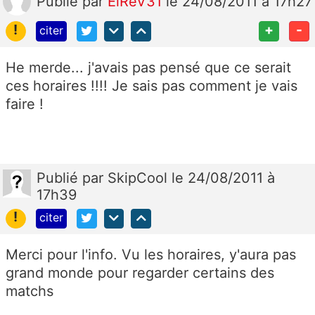
Publié
par
ElReV31
le 24/08/2011 à 17h27
!
+
-
citer
He merde... j'avais pas pensé que ce serait
ces horaires !!!! Je sais pas comment je vais
faire !
Publié
par
SkipCool
le 24/08/2011 à
17h39
!
citer
Merci pour l'info. Vu les horaires, y'aura pas
grand monde pour regarder certains des
matchs