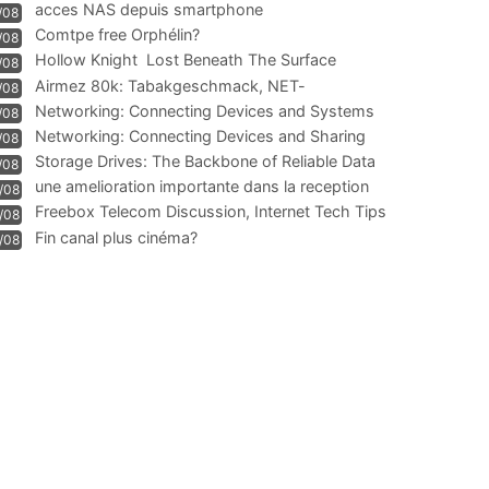
acces NAS depuis smartphone
/08
Comtpe free Orphélin?
/08
Hollow Knight  Lost Beneath The Surface
/08
Airmez 80k: Tabakgeschmack, NET-
/08
Technologie und Leistung im
Networking: Connecting Devices and Systems
/08
Networking: Connecting Devices and Sharing
/08
Information
Storage Drives: The Backbone of Reliable Data
/08
Management
une amelioration importante dans la reception
/08
WIFI
Freebox Telecom Discussion, Internet Tech Tips
/08
Communi
Fin canal plus cinéma?
/08