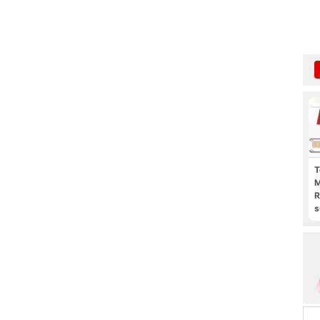
T
M
R
s
l
p
b