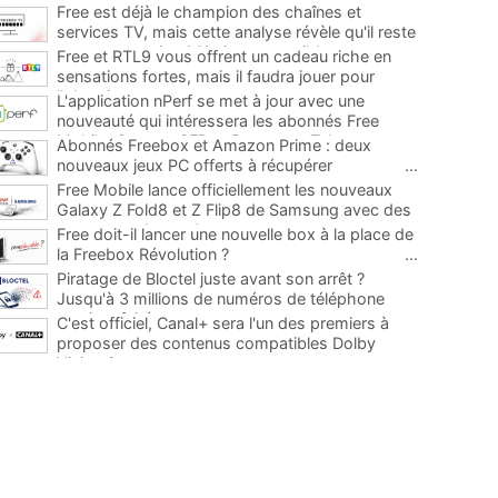
Free est déjà le champion des chaînes et
services TV, mais cette analyse révèle qu'il reste
encore au moins 141 ajouts possibles
...
Free et RTL9 vous offrent un cadeau riche en
sensations fortes, mais il faudra jouer pour
l'obtenir
...
L'application nPerf se met à jour avec une
nouveauté qui intéressera les abonnés Free
Mobile, Orange, SFR et Bouygues Telecom
...
Abonnés Freebox et Amazon Prime : deux
nouveaux jeux PC offerts à récupérer
...
Free Mobile lance officiellement les nouveaux
Galaxy Z Fold8 et Z Flip8 de Samsung avec des
promos et des cadeaux
...
Free doit-il lancer une nouvelle box à la place de
la Freebox Révolution ?
...
Piratage de Bloctel juste avant son arrêt ?
Jusqu'à 3 millions de numéros de téléphone
auraient fuité
...
C'est officiel, Canal+ sera l'un des premiers à
proposer des contenus compatibles Dolby
Vision 2
...