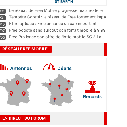
ST BARTH
Le réseau de Free Mobile progresse mais reste le
/01
m
...
Tempête Goretti : le réseau de Free fortement impa
/01
...
Fibre optique : Free annonce un cap important
/10
pass
...
Free booste sans surcoût son forfait mobile à 9,99
/07
...
Free Pro lance son offre de flotte mobile 5G à La
...
/05
RÉSEAU FREE MOBILE
Antennes
Débits
Records
EN DIRECT DU FORUM