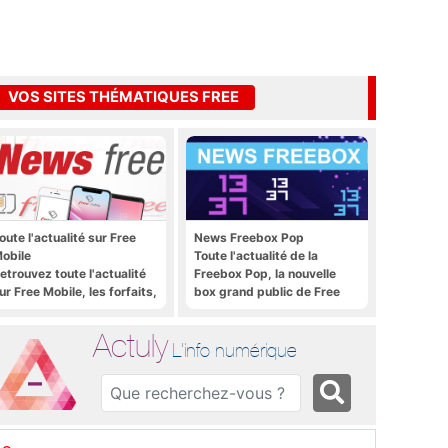
VOS SITES THÉMATIQUES FREE
oute l'actualité sur Free
News Freebox Pop
obile
Toute l'actualité de la
etrouvez toute l'actualité
Freebox Pop, la nouvelle
ur Free Mobile, les forfaits,
box grand public de Free
e déploiement 4G, 5G, les
romos, les nouveautés et
Actuly
ien plus encore
L'info numérique