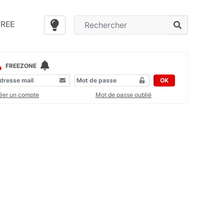
FREE
FREEZONE
OK
éer un compte
Mot de passe oublié