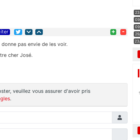
23
09
09
+
-
iter
29
23
 donne pas envie de les voir.
tre cher José.
ster, veuillez vous assurer d'avoir pris
gles
.