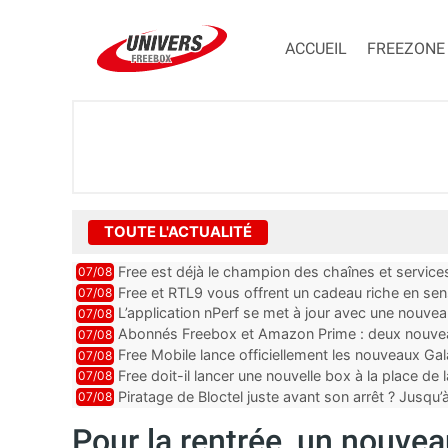
ACCUEIL
FREEZONE
TOUTE L'ACTUALITÉ
Free est déjà le champion des chaînes et services 
07/08
encore au moin...
Free et RTL9 vous offrent un cadeau riche en sens
07/08
l’obtenir
L’application nPerf se met à jour avec une nouvea
07/08
Mobile, Orange, SFR ...
Abonnés Freebox et Amazon Prime : deux nouveau
07/08
Free Mobile lance officiellement les nouveaux Ga
07/08
des promos et des cadeaux
Free doit-il lancer une nouvelle box à la place de
07/08
Piratage de Bloctel juste avant son arrêt ? Jusqu
07/08
auraient fuité
Pour la rentrée, un nouveau