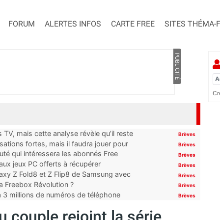
FORUM
ALERTES INFOS
CARTE FREE
SITES THÉMA-
PUBLICITÉ
Cr
TV, mais cette analyse révèle qu’il reste
Brèves
ations fortes, mais il faudra jouer pour
Brèves
uté qui intéressera les abonnés Free
Brèves
x jeux PC offerts à récupérer
Brèves
laxy Z Fold8 et Z Flip8 de Samsung avec
Brèves
 la Freebox Révolution ?
Brèves
’à 3 millions de numéros de téléphone
Brèves
 couple rejoint la série