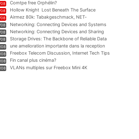
Comtpe free Orphélin?
/08
Hollow Knight  Lost Beneath The Surface
/08
Airmez 80k: Tabakgeschmack, NET-
/08
Technologie und Leistung im
Networking: Connecting Devices and Systems
/08
Networking: Connecting Devices and Sharing
/08
Information
Storage Drives: The Backbone of Reliable Data
/08
Management
une amelioration importante dans la reception
/08
WIFI
Freebox Telecom Discussion, Internet Tech Tips
/08
Communi
Fin canal plus cinéma?
/08
VLANs multiples sur Freebox Mini 4K
/08