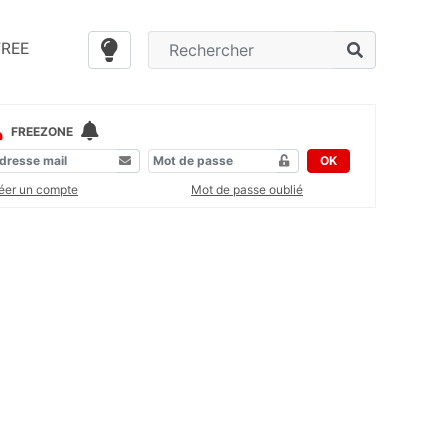
FREE
FREEZONE
OK
éer un compte
Mot de passe oublié