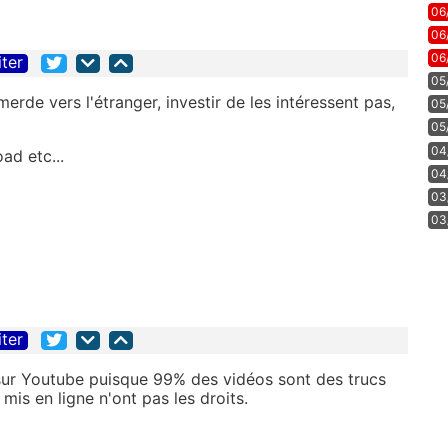
06
06
06
iter
05
rde vers l'étranger, investir de les intéressent pas,
05
05
04
ad etc...
04
03
03
iter
r sur Youtube puisque 99% des vidéos sont des trucs
 mis en ligne n'ont pas les droits.