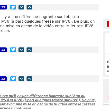
iter
il y a une différence flagrante sur l'état du
IPV6 (à part quelques freeze sur IPV6). De plus, on
une mise en cache de la vidéo entre le 1er test IPV6
hèse).
iter
T
F
R
a
F
iter
c
ouve qu'il y a une différence flagrante sur l'état du
IPV4 et IPV6 (à part quelques freeze sur IPV6). De plus,
peut avoir une mise en cache de la vidéo entre le 1er test
 qu'une hypothèse).