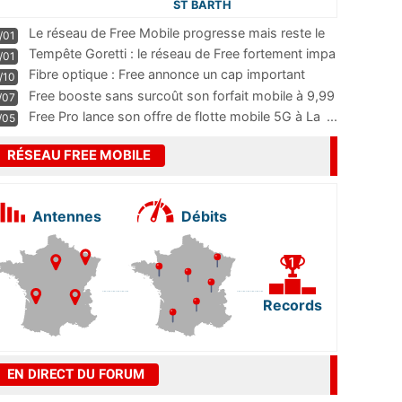
ST BARTH
Le réseau de Free Mobile progresse mais reste le
/01
m
...
Tempête Goretti : le réseau de Free fortement impa
/01
...
Fibre optique : Free annonce un cap important
/10
pass
...
Free booste sans surcoût son forfait mobile à 9,99
/07
...
Free Pro lance son offre de flotte mobile 5G à La
...
/05
RÉSEAU FREE MOBILE
Antennes
Débits
Records
EN DIRECT DU FORUM