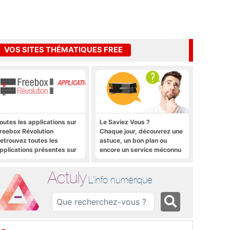
VOS SITES THÉMATIQUES FREE
outes les applications sur
Le Saviez Vous ?
reebox Révolution
Chaque jour, découvrez une
etrouvez toutes les
astuce, un bon plan ou
pplications présentes sur
encore un service méconnu
reebox Révolution en un
sur la Freebox et sur Free
lic
Mobile
Actuly
L'info numérique