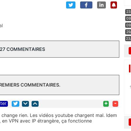
23
09
al
09
29
23
 27 COMMENTAIRES
PREMIERS COMMENTAIRES.
+
-
iter
 change rien. Les vidéos youtube chargent mal. Idem
, en VPN avec IP étrangère, ça fonctionne