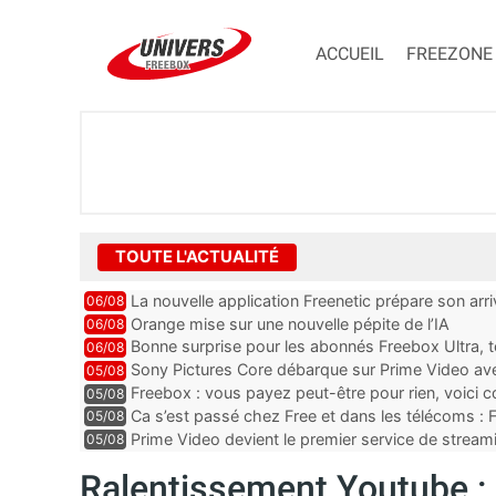
ACCUEIL
FREEZONE
TOUTE L'ACTUALITÉ
La nouvelle application Freenetic prépare son arr
06/08
abonnés Freebox, testez la
Orange mise sur une nouvelle pépite de l’IA
06/08
Bonne surprise pour les abonnés Freebox Ultra, t
06/08
inclus
Sony Pictures Core débarque sur Prime Video avec
05/08
Freebox : vous payez peut-être pour rien, voici
05/08
abonnements TV oubliés
Ca s’est passé chez Free et dans les télécoms : F
05/08
pointe le bout de...
Prime Video devient le premier service de strea
05/08
ce lancement
Ralentissement Youtube : 