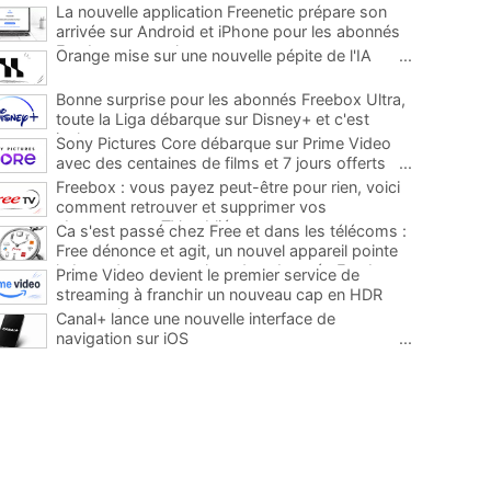
La nouvelle application Freenetic prépare son
arrivée sur Android et iPhone pour les abonnés
Freebox, testez la
...
Orange mise sur une nouvelle pépite de l'IA
...
Bonne surprise pour les abonnés Freebox Ultra,
toute la Liga débarque sur Disney+ et c'est
inclus
...
Sony Pictures Core débarque sur Prime Video
avec des centaines de films et 7 jours offerts
...
Freebox : vous payez peut-être pour rien, voici
comment retrouver et supprimer vos
abonnements TV oubliés
...
Ca s'est passé chez Free et dans les télécoms :
Free dénonce et agit, un nouvel appareil pointe
le bout de son nez chez des abonnés Freebox...
Prime Video devient le premier service de
...
streaming à franchir un nouveau cap en HDR
avec ce lancement
...
Canal+ lance une nouvelle interface de
navigation sur iOS
...