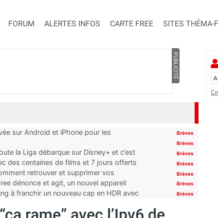
FORUM
ALERTES INFOS
CARTE FREE
SITES THÉMA-
PUBLICITÉ
Cr
ivée sur Android et iPhone pour les
Brèves
Brèves
oute la Liga débarque sur Disney+ et c’est
Brèves
 des centaines de films et 7 jours offerts
Brèves
 comment retrouver et supprimer vos
Brèves
ree dénonce et agit, un nouvel appareil
Brèves
ming à franchir un nouveau cap en HDR avec
Brèves
“ça rame” avec l’Ipv6 de