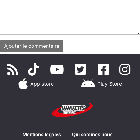
App store
Play Store
Mentions légales
Qui sommes nous