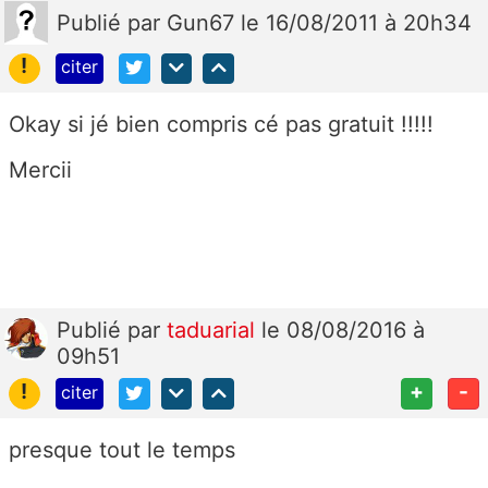
Publié
par
Gun67
le 16/08/2011 à 20h34
!
citer
Okay si jé bien compris cé pas gratuit !!!!!
Mercii
Publié
par
taduarial
le 08/08/2016 à
09h51
!
+
-
citer
presque tout le temps