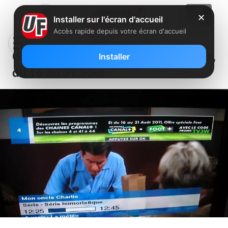
✕
Installer sur l'écran d'accueil
Accès rapide depuis votre écran d'accueil
Offre spéciale Canal+ via la Freebox,
Installer
du 16 au 31 aout