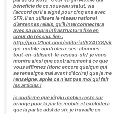
bénéficie de ce nouveau statut, via
l’accord qu’il a signé pour cinq ans avec
SFR. Il en utilisera le réseau national
d’antennes relais, qu’il interconnectera
avec sa propre infrastructure fixe en
cœur de réseau. lien :
http://pro.01net.com/editorial/534138/vir
gin-mobile-controlera-ses-abonnes-
tout-en-utilisant-le-reseau-sfr/ je vous
montre ainsi que contrairement à ce que
vous affirmez (donc encore quelqun qui
se renseigne mal avant d'écrire) que je me
renseigne, après ce n'est pas moi qui fait
les articles !
je confirme que virgin mobile reste sur
orange pour la partie mobile et exploitera
que la partie adsl de sfr, je travaille en