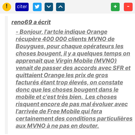
!
+
-
citer
reno69 a écrit
- Bonjour, l'artcle indique Orange
récupère 400 000 clients MVNO de
Bouygues, pour chaque opérateurs les
choses bougent, il y a quelques temps on
apprenait que Virgin Mobile (MVNO)
venait de passer des accords avec SFR et
quittaient Orange les prix de gros
facturés étant trop élevés, on constate
donc que les choses bougent dans le
mobile et c'est très bien. Les choses
risquent encore de pas mal évoluer avec
l'arrivée de Free Mobile qui fera
certainement des conditions particulières
aux MVNO à ne pas en douter.