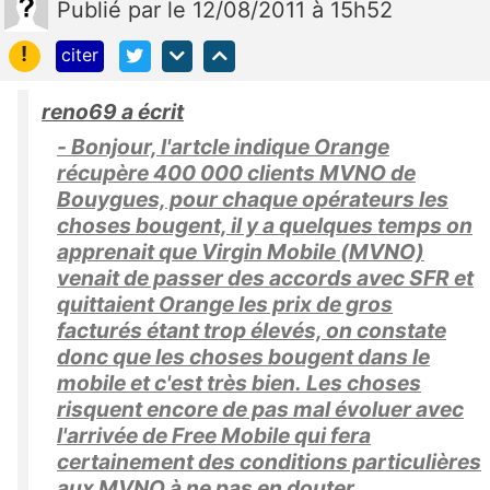
Publié
par
le 12/08/2011 à 15h52
!
citer
reno69 a écrit
- Bonjour, l'artcle indique Orange
récupère 400 000 clients MVNO de
Bouygues, pour chaque opérateurs les
choses bougent, il y a quelques temps on
apprenait que Virgin Mobile (MVNO)
venait de passer des accords avec SFR et
quittaient Orange les prix de gros
facturés étant trop élevés, on constate
donc que les choses bougent dans le
mobile et c'est très bien. Les choses
risquent encore de pas mal évoluer avec
l'arrivée de Free Mobile qui fera
certainement des conditions particulières
aux MVNO à ne pas en douter.