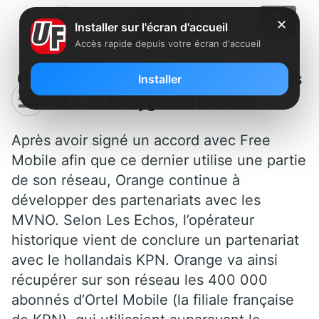
✕
Installer sur l'écran d'accueil
Accès rapide depuis votre écran d'accueil
Orange récupère 400 000 « clients
Installer
MVNO » de Bouygues Télécom
Après avoir signé un accord avec Free
Mobile afin que ce dernier utilise une partie
de son réseau, Orange continue à
développer des partenariats avec les
MVNO. Selon Les Echos, l’opérateur
historique vient de conclure un partenariat
avec le hollandais KPN. Orange va ainsi
récupérer sur son réseau les 400 000
abonnés d’Ortel Mobile (la filiale française