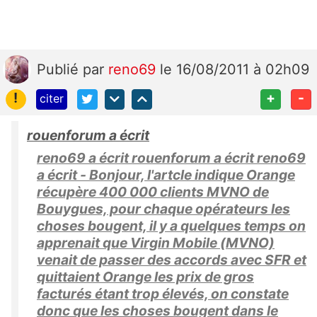
Publié
par
reno69
le 16/08/2011 à 02h09
!
+
-
citer
rouenforum a écrit
reno69 a écrit rouenforum a écrit reno69
a écrit - Bonjour, l'artcle indique Orange
récupère 400 000 clients MVNO de
Bouygues, pour chaque opérateurs les
choses bougent, il y a quelques temps on
apprenait que Virgin Mobile (MVNO)
venait de passer des accords avec SFR et
quittaient Orange les prix de gros
facturés étant trop élevés, on constate
donc que les choses bougent dans le