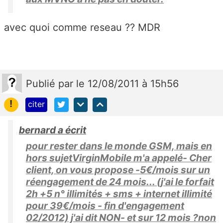
avec quoi comme reseau ?? MDR
Publié
par
le 12/08/2011 à 15h56
!
citer
bernard a écrit
pour rester dans le monde GSM, mais en
hors sujetVirginMobile m'a appelé- Cher
client, on vous propose -5€/mois sur un
réengagement de 24 mois... (j'ai le forfait
2h +5 n° illimités + sms + internet illimité
pour 39€/mois - fin d'engagement
02/2012) j'ai dit NON- et sur 12 mois ?non