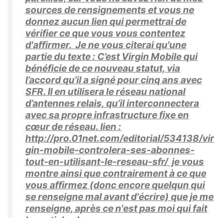
sources de rensignements et vous ne
donnez aucun lien qui permettrai de
vérifier ce que vous vous contentez
d'affirmer. Je ne vous citerai qu'une
partie du texte : C’est Virgin Mobile qui
bénéficie de ce nouveau statut, via
l’accord qu’il a signé pour cinq ans avec
SFR. Il en utilisera le réseau national
d’antennes relais, qu’il interconnectera
avec sa propre infrastructure fixe en
cœur de réseau. lien :
http://pro.01net.com/editorial/534138/vir
gin-mobile-controlera-ses-abonnes-
tout-en-utilisant-le-reseau-sfr/ je vous
montre ainsi que contrairement à ce que
vous affirmez (donc encore quelqun qui
se renseigne mal avant d'écrire) que je me
renseigne, après ce n'est pas moi qui fait