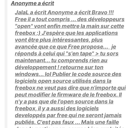
Anonyme a écrit
JalaL a écrit Anonyme a écrit Bravo !!!
Free il a tout compris ... des développeurs
"open" vont enfin mettre la main sur cette
freebox :) J'espère que les applications
vont être plus intéressantes, plus
avancée que ce que Free propose... je
réponds à celui qui "s'en tape" > tu sors
maintenant... tu comprends rien au
développement ! retourne sur ton
windows... lol Publier le code source des
logiciels open source utilisés dans la
freebox ne veut pas dire que n'importe qui
peut modifier le firmware de le freebox. Il
n'y a pas que de l'open source dans la
freebox, il y a aussi des logiciels
developpés par free qui ne seront jamais
publiés. C'est pas faux ... Mais une faille