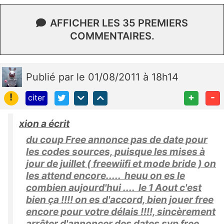
AFFICHER LES 35 PREMIERS
COMMENTAIRES.
Publié
par
le 01/08/2011 à 18h14
!
+
-
citer
xion a écrit
du coup Free annonce pas de date pour
les codes sources, puisque les mises à
jour de juillet ( freewiifi et mode bride ) on
les attend encore..... heuu on es le
combien aujourd'hui .... le 1 Aout c'est
bien ça !!!! on es d'accord, bien jouer free
encore pour votre délais !!!!, sincèrement
arrêter d'annoncer des dates svp free