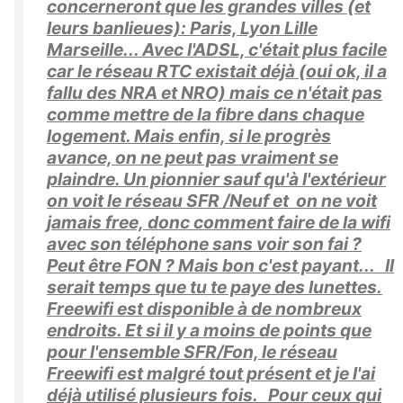
concerneront que les grandes villes (et
leurs banlieues): Paris, Lyon Lille
Marseille... Avec l'ADSL, c'était plus facile
car le réseau RTC existait déjà (oui ok, il a
fallu des NRA et NRO) mais ce n'était pas
comme mettre de la fibre dans chaque
logement. Mais enfin, si le progrès
avance, on ne peut pas vraiment se
plaindre. Un pionnier sauf qu'à l'extérieur
on voit le réseau SFR /Neuf et on ne voit
jamais free, donc comment faire de la wifi
avec son téléphone sans voir son fai ?
Peut être FON ? Mais bon c'est payant... Il
serait temps que tu te paye des lunettes.
Freewifi est disponible à de nombreux
endroits. Et si il y a moins de points que
pour l'ensemble SFR/Fon, le réseau
Freewifi est malgré tout présent et je l'ai
déjà utilisé plusieurs fois. Pour ceux qui