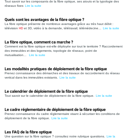
Tout savoir sur les composants de la fibre optique, ses atouts et la typologie des
réseaux fixes
Lire la suite
Quels sont les avantages de la fibre optique ?
La fibre optique présente de nombreux avantages grâce au très haut débit :
télévision
HD
et 3D, vidéo à la demande, télétravail, télémédecine…
Lire la suite
La fibre optique, comment ca marche ?
Comment est la fibre optique est-elle déployée sur tout le territoire ? Raccordement
des immeubles et des logements, topologie de réseaux, point de
mutualisation…
Lire la suite
Les modalités pratiques de déploiement de la fibre optique
Prenez connaissance des démarches et des travaux de raccordement du réseau
vertical dans les immeubles existants.
Lire la suite
Le calendrier de déploiement de la fibre optique
Tout savoir sur le calendrier de déploiement de la fibre optique.
Lire la suite
Le cadre réglementaire de déploiement de la fibre optique
Prenez connaissance du cadre réglementaire visant à sécuriser les conditions de
déploiement de la fibre optique.
Lire la suite
Les FAQ de la fibre optique
Une question sur la fibre optique ? consultez notre rubrique questions.
Lire la