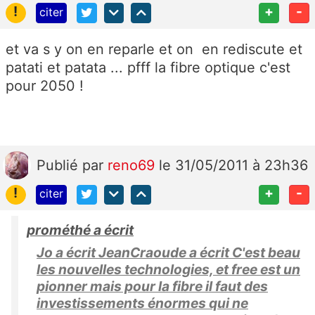
!
+
-
citer
et va s y on en reparle et on en rediscute et
patati et patata ... pfff la fibre optique c'est
pour 2050 !
Publié
par
reno69
le 31/05/2011 à 23h36
!
+
-
citer
prométhé a écrit
Jo a écrit JeanCraoude a écrit C'est beau
les nouvelles technologies, et free est un
pionner mais pour la fibre il faut des
investissements énormes qui ne