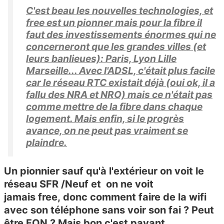
C'est beau les nouvelles technologies, et
free est un pionner mais pour la fibre il
faut des investissements énormes qui ne
concerneront que les grandes villes (et
leurs banlieues): Paris, Lyon Lille
Marseille... Avec l'ADSL, c'était plus facile
car le réseau RTC existait déjà (oui ok, il a
fallu des NRA et NRO) mais ce n'était pas
comme mettre de la fibre dans chaque
logement. Mais enfin, si le progrès
avance, on ne peut pas vraiment se
plaindre.
Un pionnier sauf qu'à l'extérieur on voit le
réseau SFR /Neuf et on ne voit
jamais
free,
donc comment faire de la wifi
avec son téléphone sans voir son fai ? Peut
être FON ? Mais bon c'est payant...