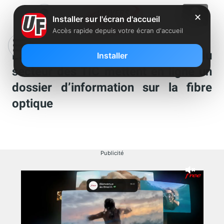
✕
Installer sur l'écran d'accueil
Accès rapide depuis votre écran d'accueil
Les associations professionnelles du
Installer
secteur des TIC mettent en ligne un
dossier d’information sur la fibre
optique
Publicité