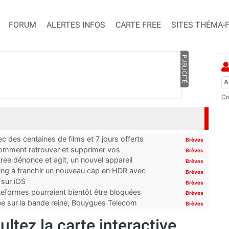
FORUM
ALERTES INFOS
CARTE FREE
SITES THÉMA-
PUBLICITÉ
Cr
 des centaines de films et 7 jours offerts
Brèves
 comment retrouver et supprimer vos
Brèves
ree dénonce et agit, un nouvel appareil
Brèves
ming à franchir un nouveau cap en HDR avec
Brèves
 sur iOS
Brèves
ateformes pourraient bientôt être bloquées
Brèves
tée sur la bande reine, Bouygues Telecom
Brèves
ltez la carte interactive