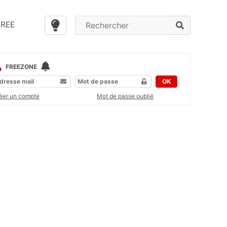
FREE
FREEZONE
OK
éer un compte
Mot de passe oublié