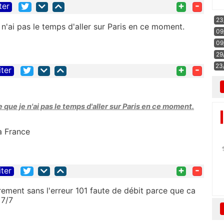
+
-
ter
23
n'ai pas le temps d'aller sur Paris en ce moment.
09
09
29
23
+
-
iter
que je n'ai pas le temps d'aller sur Paris en ce moment.
a France
+
-
iter
rement sans l'erreur 101 faute de débit parce que ca
7/7