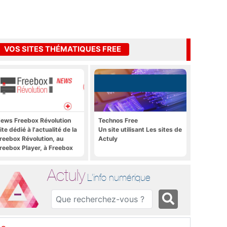
VOS SITES THÉMATIQUES FREE
ews Freebox Révolution
Technos Free
ite dédié à l'actualité de la
Un site utilisant Les sites de
reebox Révolution, au
Actuly
reebox Player, à Freebox
S, Freebox TV, etc.
Actuly
L'info numérique