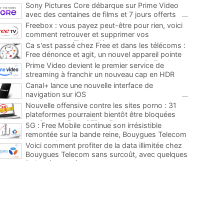
Sony Pictures Core débarque sur Prime Video
avec des centaines de films et 7 jours offerts
...
Freebox : vous payez peut-être pour rien, voici
comment retrouver et supprimer vos
abonnements TV oubliés
...
Ca s'est passé chez Free et dans les télécoms :
Free dénonce et agit, un nouvel appareil pointe
le bout de son nez chez des abonnés Freebox...
Prime Video devient le premier service de
...
streaming à franchir un nouveau cap en HDR
avec ce lancement
...
Canal+ lance une nouvelle interface de
navigation sur iOS
...
Nouvelle offensive contre les sites porno : 31
plateformes pourraient bientôt être bloquées
par Orange, Free, SFR et Bouygues
...
5G : Free Mobile continue son irrésistible
remontée sur la bande reine, Bouygues Telecom
plus que jamais sous pression
...
Voici comment profiter de la data illimitée chez
Bouygues Telecom sans surcoût, avec quelques
limites à connaître
...