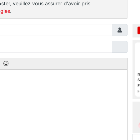
ster, veuillez vous assurer d'avoir pris
gles
.
N
S
F
F
O