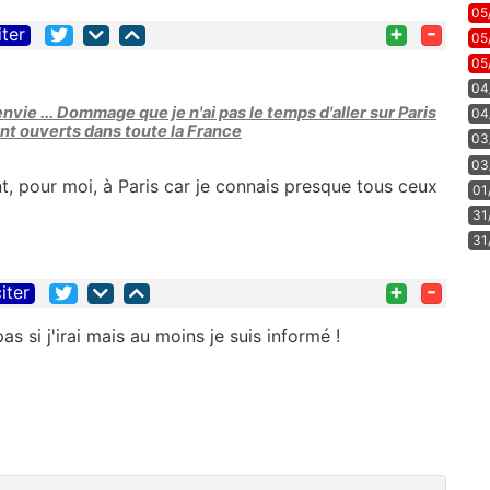
05
+
-
iter
05
05
04
vie ... Dommage que je n'ai pas le temps d'aller sur Paris
04
t ouverts dans toute la France
03
03
nt, pour moi, à Paris car je connais presque tous ceux
01
31
31
+
-
iter
as si j'irai mais au moins je suis informé !