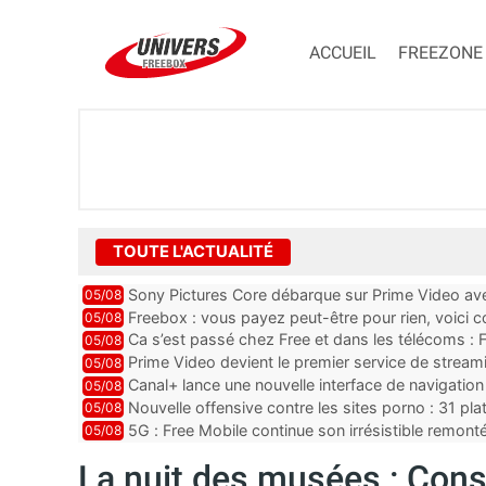
ACCUEIL
FREEZONE
TOUTE L'ACTUALITÉ
Sony Pictures Core débarque sur Prime Video avec
05/08
Freebox : vous payez peut-être pour rien, voici
05/08
abonnements TV oubliés
Ca s’est passé chez Free et dans les télécoms : F
05/08
pointe le bout de...
Prime Video devient le premier service de strea
05/08
ce lancement
Canal+ lance une nouvelle interface de navigation
05/08
Nouvelle offensive contre les sites porno : 31 pl
05/08
par Orange, Free, SF...
5G : Free Mobile continue son irrésistible remon
05/08
plus que jamais sous pr...
La nuit des musées : Consu