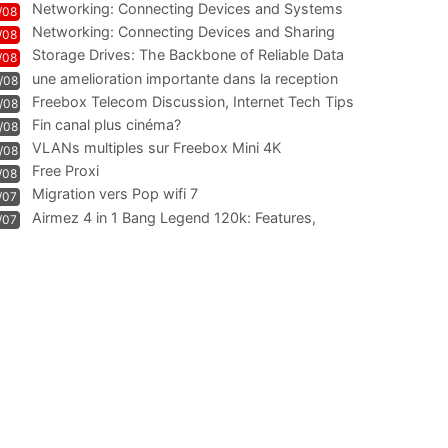
Networking: Connecting Devices and Systems
/08
Networking: Connecting Devices and Sharing
/08
Information
Storage Drives: The Backbone of Reliable Data
/08
Management
une amelioration importante dans la reception
/08
WIFI
Freebox Telecom Discussion, Internet Tech Tips
/08
Communi
Fin canal plus cinéma?
/08
VLANs multiples sur Freebox Mini 4K
/08
Free Proxi
/08
Migration vers Pop wifi 7
/07
Airmez 4 in 1 Bang Legend 120k: Features,
/07
Geschmack