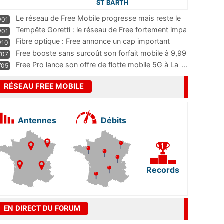
ST BARTH
Le réseau de Free Mobile progresse mais reste le
/01
m
...
Tempête Goretti : le réseau de Free fortement impa
/01
...
Fibre optique : Free annonce un cap important
/10
pass
...
Free booste sans surcoût son forfait mobile à 9,99
/07
...
Free Pro lance son offre de flotte mobile 5G à La
...
/05
RÉSEAU FREE MOBILE
Antennes
Débits
Records
EN DIRECT DU FORUM