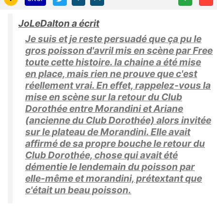
JoLeDalton a écrit
Je suis et je reste persuadé que ça pu le
gros poisson d'avril mis en scène par Free
toute cette histoire. la chaine a été mise
en place, mais rien ne prouve que c'est
réellement vrai. En effet, rappelez-vous la
mise en scène sur la retour du Club
Dorothée entre Morandini et Ariane
(ancienne du Club Dorothée) alors invitée
sur le plateau de Morandini. Elle avait
affirmé de sa propre bouche le retour du
Club Dorothée, chose qui avait été
démentie le lendemain du poisson par
elle-même et morandini, prétextant que
c'était un beau poisson.