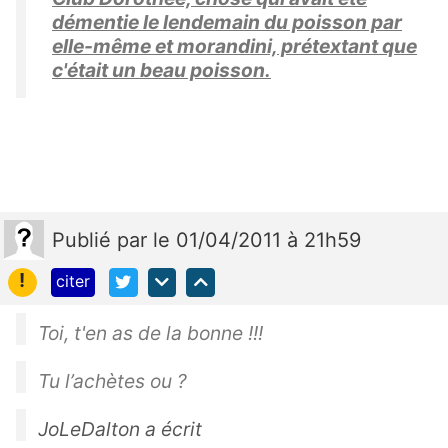
démentie le lendemain du poisson par
elle-même et morandini, prétextant que
c'était un beau poisson.
Publié
par
le 01/04/2011 à 21h59
!
citer
Toi, t'en as de la bonne !!!
Tu l’achètes ou ?
JoLeDalton a écrit