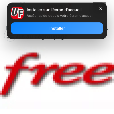
✕
Installer sur l'écran d'accueil
Accès rapide depuis votre écran d'accueil
Free : Encore 84 nouveaux NRA
Installer
prévus au dégroupage