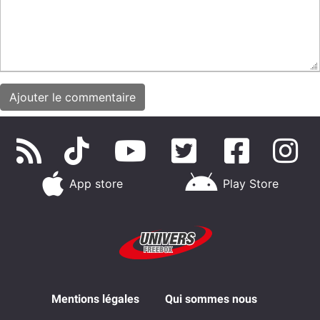
App store
Play Store
Mentions légales
Qui sommes nous