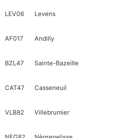
LEV06
Levens
AF017
Andilly
BZL47
Sainte-Bazeille
CAT47
Casseneuil
VLB82
Villebrumier
NEG82
Nègrepelisse