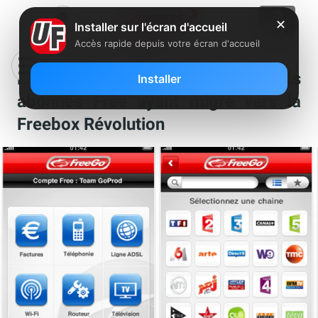
✕
Installer sur l'écran d'accueil
Accès rapide depuis votre écran d'accueil
Mise à jour FreeGo (iPhone) pour les
Installer
abonnés Free ayant migré vers la
Freebox Révolution