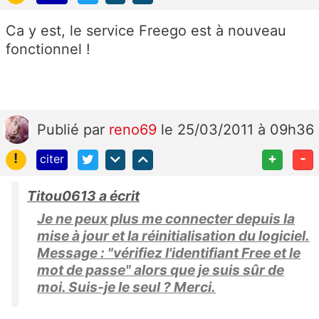
Ca y est, le service Freego est à nouveau
fonctionnel !
Publié
par
reno69
le 25/03/2011 à 09h36
!
+
-
citer
Titou0613 a écrit
Je ne peux plus me connecter depuis la
mise à jour et la réinitialisation du logiciel.
Message : "vérifiez l'identifiant Free et le
mot de passe" alors que je suis sûr de
moi. Suis-je le seul ? Merci.