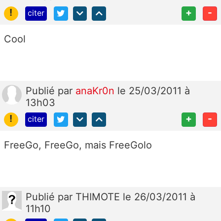
!
+
-
citer
Cool
Publié
par
anaKr0n
le 25/03/2011 à
13h03
!
+
-
citer
FreeGo, FreeGo, mais FreeGolo
Publié
par
THIMOTE
le 26/03/2011 à
11h10