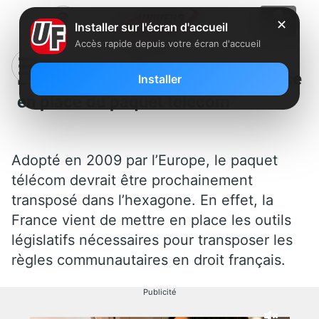
✕
Installer sur l'écran d'accueil
Accès rapide depuis votre écran d'accueil
La France serait prête pour la mise
Installer
en place du paquet télécom
Adopté en 2009 par l’Europe, le paquet
télécom devrait être prochainement
transposé dans l’hexagone. En effet, la
France vient de mettre en place les outils
législatifs nécessaires pour transposer les
règles communautaires en droit français.
Publicité