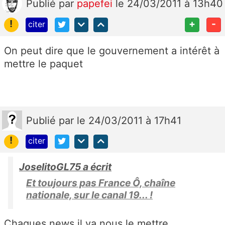
Publié
par
papefei
le 24/03/2011 à 13h40
!
+
-
citer
On peut dire que le gouvernement a intérêt à
mettre le paquet
Publié
par
le 24/03/2011 à 17h41
!
citer
JoselitoGL75 a écrit
Et toujours pas France Ô, chaîne
nationale, sur le canal 19... !
Chaques news il va nous le mettre...