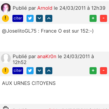
Publié
par
Arnold
le 24/03/2011 à 12h39
!
+
-
citer
@JoselitoGL75 : France O est sur 152:-)
Publié
par
anaKr0n
le 24/03/2011 à
12h52
!
+
-
citer
AUX URNES CITOYENS