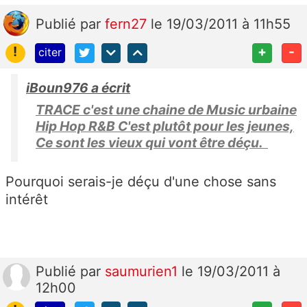
Publié
par
fern27
le 19/03/2011 à 11h55
!
+
-
citer
iBoun976 a écrit
TRACE c'est une chaine de Music urbaine
Hip Hop R&B C'est plutôt pour les jeunes,
Ce sont les vieux qui vont être déçu.
Pourquoi serais-je déçu d'une chose sans
intérêt
Publié
par
saumurien1
le 19/03/2011 à
12h00