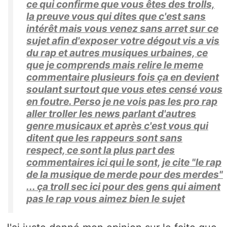
ce qui confirme que vous êtes des trolls,
la preuve vous qui dites que c'est sans
intérêt mais vous venez sans arret sur ce
sujet afin d'exposer votre dégout vis a vis
du rap et autres musiques urbaines, ce
que je comprends mais relire le meme
commentaire plusieurs fois ça en devient
soulant surtout que vous etes censé vous
en foutre. Perso je ne vois pas les pro rap
aller troller les news parlant d'autres
genre musicaux et après c'est vous qui
ditent que les rappeurs sont sans
respect, ce sont la plus part des
commentaires ici qui le sont, je cite "le rap
de la musique de merde pour des merdes"
... ça troll sec ici pour des gens qui aiment
pas le rap vous aimez bien le sujet