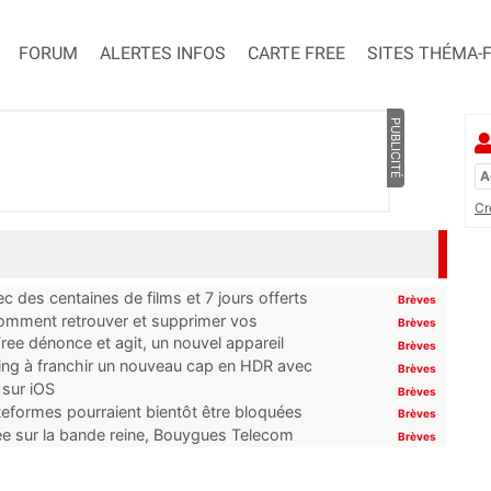
FORUM
ALERTES INFOS
CARTE FREE
SITES THÉMA-
PUBLICITÉ
Cr
 des centaines de films et 7 jours offerts
Brèves
 comment retrouver et supprimer vos
Brèves
ree dénonce et agit, un nouvel appareil
Brèves
ming à franchir un nouveau cap en HDR avec
Brèves
 sur iOS
Brèves
ateformes pourraient bientôt être bloquées
Brèves
tée sur la bande reine, Bouygues Telecom
Brèves