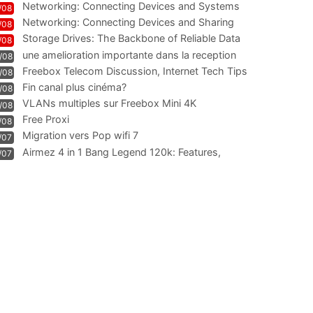
Networking: Connecting Devices and Systems
/08
Networking: Connecting Devices and Sharing
/08
Information
Storage Drives: The Backbone of Reliable Data
/08
Management
une amelioration importante dans la reception
/08
WIFI
Freebox Telecom Discussion, Internet Tech Tips
/08
Communi
Fin canal plus cinéma?
/08
VLANs multiples sur Freebox Mini 4K
/08
Free Proxi
/08
Migration vers Pop wifi 7
/07
Airmez 4 in 1 Bang Legend 120k: Features,
/07
Geschmack