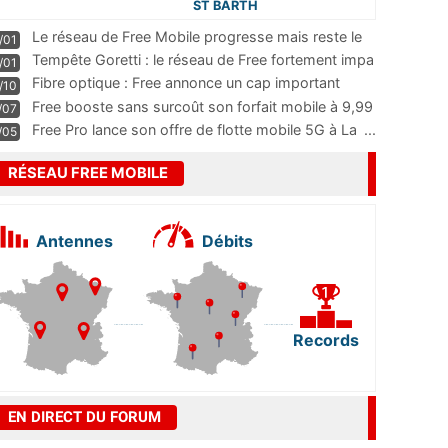
ST BARTH
Le réseau de Free Mobile progresse mais reste le
/01
m
...
Tempête Goretti : le réseau de Free fortement impa
/01
...
Fibre optique : Free annonce un cap important
/10
pass
...
Free booste sans surcoût son forfait mobile à 9,99
/07
...
Free Pro lance son offre de flotte mobile 5G à La
...
/05
RÉSEAU FREE MOBILE
Antennes
Débits
Records
EN DIRECT DU FORUM