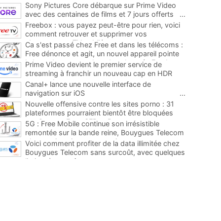
Sony Pictures Core débarque sur Prime Video
avec des centaines de films et 7 jours offerts
...
Freebox : vous payez peut-être pour rien, voici
comment retrouver et supprimer vos
abonnements TV oubliés
...
Ca s'est passé chez Free et dans les télécoms :
Free dénonce et agit, un nouvel appareil pointe
le bout de son nez chez des abonnés Freebox...
Prime Video devient le premier service de
...
streaming à franchir un nouveau cap en HDR
avec ce lancement
...
Canal+ lance une nouvelle interface de
navigation sur iOS
...
Nouvelle offensive contre les sites porno : 31
plateformes pourraient bientôt être bloquées
par Orange, Free, SFR et Bouygues
...
5G : Free Mobile continue son irrésistible
remontée sur la bande reine, Bouygues Telecom
plus que jamais sous pression
...
Voici comment profiter de la data illimitée chez
Bouygues Telecom sans surcoût, avec quelques
limites à connaître
...