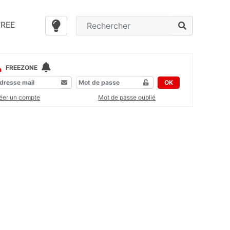
FREE
FREEZONE
OK
éer un compte
Mot de passe oublié