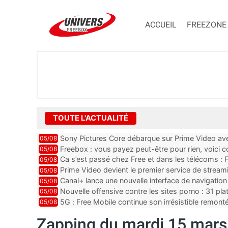
ACCUEIL
FREEZONE
TOUTE L'ACTUALITÉ
Sony Pictures Core débarque sur Prime Video avec
05/08
Freebox : vous payez peut-être pour rien, voici
05/08
abonnements TV oubliés
Ca s’est passé chez Free et dans les télécoms : F
05/08
pointe le bout de...
Prime Video devient le premier service de strea
05/08
ce lancement
Canal+ lance une nouvelle interface de navigation
05/08
Nouvelle offensive contre les sites porno : 31 pl
05/08
par Orange, Free, SF...
5G : Free Mobile continue son irrésistible remon
05/08
plus que jamais sous pr...
Zapping du mardi 15 mars