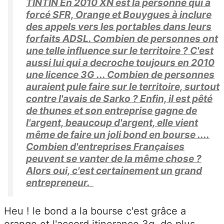
TINTIN En 2010 XN est la personne qui a
forcé SFR, Orange et Bouygues à inclure
des appels vers les portables dans leurs
forfaits ADSL. Combien de personnes ont
une telle influence sur le territoire ? C'est
aussi lui qui a decroche toujours en 2010
une licence 3G ... Combien de personnes
auraient pule faire sur le territoire, surtout
contre l'avais de Sarko ? Enfin, il est pêté
de thunes et son entreprise gagne de
l'argent, beaucoup d'argent, elle vient
même de faire un joli bond en bourse ....
Combien d'entreprises Françaises
peuvent se vanter de la même chose ?
Alors oui, c'est certainement un grand
entrepreneur.
Heu ! le bond a la bourse c'est grâce a