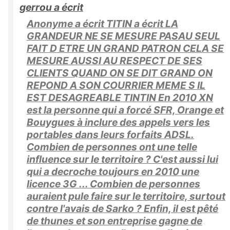
gerrou a écrit
Anonyme a écrit TITIN a écrit LA
GRANDEUR NE SE MESURE PASAU SEUL
FAIT D ETRE UN GRAND PATRON CELA SE
MESURE AUSSI AU RESPECT DE SES
CLIENTS QUAND ON SE DIT GRAND ON
REPOND A SON COURRIER MEME S IL
EST DESAGREABLE TINTIN En 2010 XN
est la personne qui a forcé SFR, Orange et
Bouygues à inclure des appels vers les
portables dans leurs forfaits ADSL.
Combien de personnes ont une telle
influence sur le territoire ? C'est aussi lui
qui a decroche toujours en 2010 une
licence 3G ... Combien de personnes
auraient pule faire sur le territoire, surtout
contre l'avais de Sarko ? Enfin, il est pêté
de thunes et son entreprise gagne de