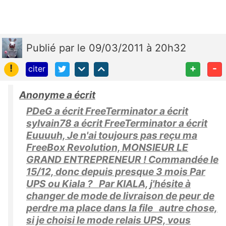
Publié
par
le 09/03/2011 à 20h32
!
+
-
citer
Anonyme a écrit
PDeG a écrit FreeTerminator a écrit
sylvain78 a écrit FreeTerminator a écrit
Euuuuh, Je n'ai toujours pas reçu ma
FreeBox Revolution, MONSIEUR LE
GRAND ENTREPRENEUR ! Commandée le
15/12, donc depuis presque 3 mois Par
UPS ou Kiala ? Par KIALA, j'hésite à
changer de mode de livraison de peur de
perdre ma place dans la file autre chose,
si je choisi le mode relais UPS, vous