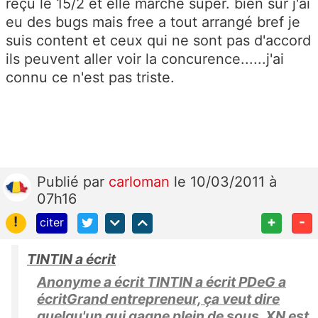
reçu le 15/2 et elle marche super. bien sur j'ai
eu des bugs mais free a tout arrangé bref je
suis content et ceux qui ne sont pas d'accord
ils peuvent aller voir la concurence......j'ai
connu ce n'est pas triste.
Publié
par
carloman
le 10/03/2011 à
07h16
!
+
-
citer
TINTIN a écrit
Anonyme a écrit TINTIN a écrit PDeG a
écritGrand entrepreneur, ça veut dire
quelqu'un qui gagne plein de sous. XN est