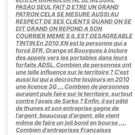
PASAU SEUL FAIT D ETRE UN GRAND
PATRON CELA SE MESURE AUSSI AU
RESPECT DE SES CLIENTS QUAND ON SE
DIT GRAND ON REPOND A SON
COURRIER MEME S IL EST DESAGREABLE
TINTIN En 2010 XN est la personne qui a
forcé SFR, Orange et Bouygues à inclure
des appels vers les portables dans leurs
forfaits ADSL. Combien de personnes ont
une telle influence sur le territoire ? C'est
aussi lui qui a decroche toujours en 2010
une licence 3G ... Combien de personnes
auraient pule faire sur le territoire, surtout
contre l'avais de Sarko ? Enfin, il est pêté
de thunes et son entreprise gagne de
l'argent, beaucoup d'argent, elle vient
même de faire un joli bond en bourse ....
Combien d'entreprises Françaises