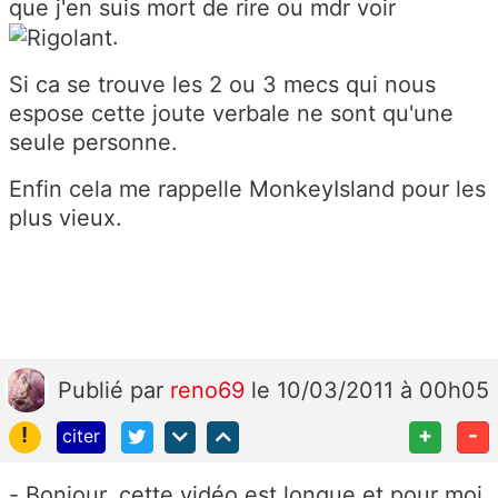
que j'en suis mort de rire ou mdr voir
.
Si ca se trouve les 2 ou 3 mecs qui nous
espose cette joute verbale ne sont qu'une
seule personne.
Enfin cela me rappelle MonkeyIsland pour les
plus vieux.
Publié
par
reno69
le 10/03/2011 à 00h05
!
+
-
citer
- Bonjour, cette vidéo est longue et pour moi