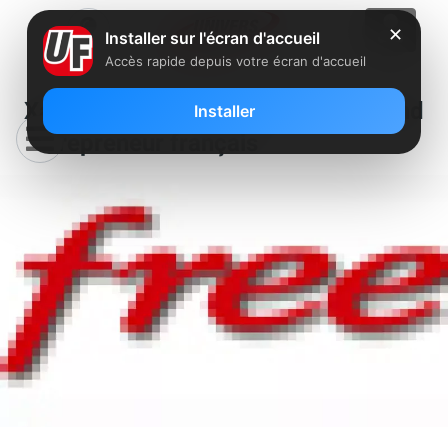
✕
Installer sur l'écran d'accueil
Accès rapide depuis votre écran d'accueil
Xavier Niel : portrait d’un grand
Installer
entrepreneur français