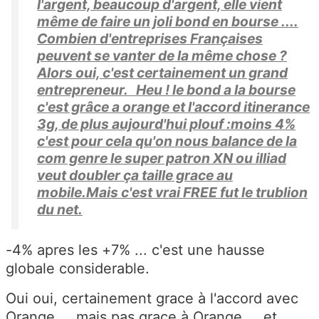
l'argent, beaucoup d'argent, elle vient
même de faire un joli bond en bourse ....
Combien d'entreprises Françaises
peuvent se vanter de la même chose ?
Alors oui, c'est certainement un grand
entrepreneur. Heu ! le bond a la bourse
c'est grâce a orange et l'accord itinerance
3g, de plus aujourd'hui plouf :moins 4%
c'est pour cela qu'on nous balance de la
com genre le super patron XN ou illiad
veut doubler ça taille grace au
mobile.Mais c'est vrai FREE fut le trublion
du net.
-4% apres les +7% ... c'est une hausse
globale considerable.
Oui oui, certainement grace à l'accord avec
Orange ... mais pas grace à Orange ... et