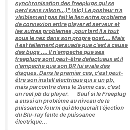
synchronisation des freeplugs qui se
perd sans raison...)" (sic) Le posteur n'a
visiblement pas fait le lien entre probleme
de connexion entre player et serveur et
les autres problemes, pourtant il a tout
sous le nez dans son propre post.... Mais
il est tellement persuade que c'est à cause
des bugs .... Il n'empeche que ses
freeplugs sont peut-être defectueux et il
n'empeche que son BR lui avale des
disques. Dans le premier cas, c'est peut-
être son install electrique qui a un pb,
mais parcontre dans le 2ieme cas, c'est
un reel pb du player. Sauf si le Freeplug
a aussi un problème au niveau de la
puissance fourni qui bloquerait l'éjection
du Blu-ray faute de puissance
électrique...