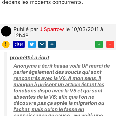
dedans les modems concurrents.
Publié
par
J.Sparrow
le 10/03/2011 à
12h48
!
+
-
citer
prométhé a écrit
Anonyme a écrit haaaa voila UF merci de
parler également des soucis qui sont
rencontrés avec la V6. A mon sens, il
manque à présent un article listant les
fonctions dispo avec la V5 et qui sont
absentes de la V6; afin que l'on ne
découvre pas ça après la migration ou
l'achat, mais qu'on le fasse en
connaissance de cause. En voilà une