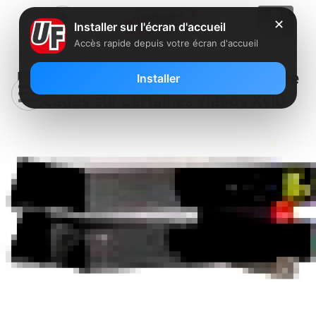
✕
Installer sur l'écran d'accueil
Accès rapide depuis votre écran d'accueil
Freebox Révolution : Problème de
Installer
saccades sur certaines vidéos XviD