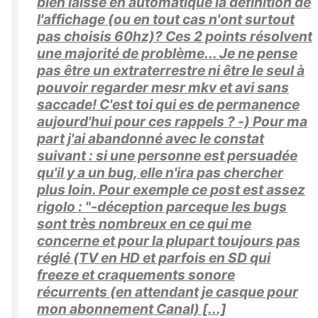
bien laissé en automatique la définition de
l'affichage (ou en tout cas n'ont surtout
pas choisis 60hz)? Ces 2 points résolvent
une majorité de problème... Je ne pense
pas être un extraterrestre ni être le seul à
pouvoir regarder mesr mkv et avi sans
saccade! C'est toi qui es de permanence
aujourd'hui pour ces rappels ? -) Pour ma
part j'ai abandonné avec le constat
suivant : si une personne est persuadée
qu'il y a un bug, elle n'ira pas chercher
plus loin. Pour exemple ce post est assez
rigolo : "-déception parceque les bugs
sont très nombreux en ce qui me
concerne et pour la plupart toujours pas
réglé (TV en HD et parfois en SD qui
freeze et craquements sonore
récurrents (en attendant je casque pour
mon abonnement Canal) [...]