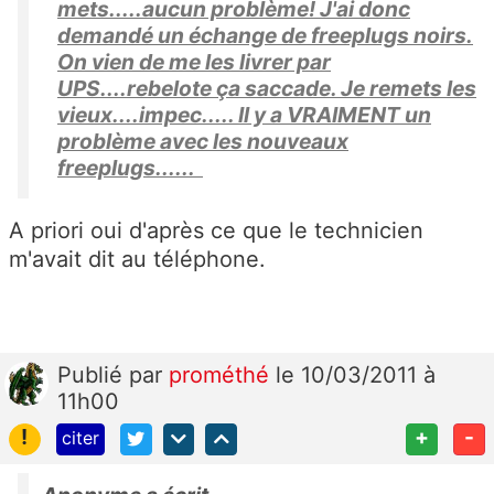
mets.....aucun problème! J'ai donc
demandé un échange de freeplugs noirs.
On vien de me les livrer par
UPS....rebelote ça saccade. Je remets les
vieux....impec..... Il y a VRAIMENT un
problème avec les nouveaux
freeplugs......
A priori oui d'après ce que le technicien
m'avait dit au téléphone.
Publié
par
prométhé
le 10/03/2011 à
11h00
!
+
-
citer