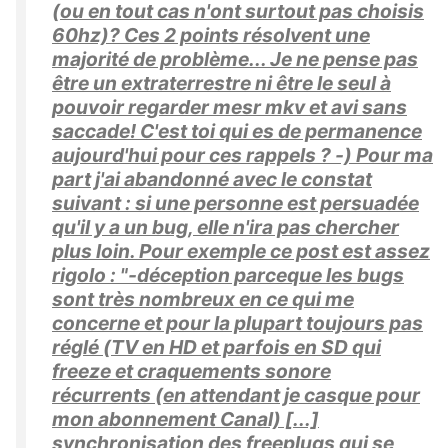
(ou en tout cas n'ont surtout pas choisis
60hz)? Ces 2 points résolvent une
majorité de problème... Je ne pense pas
être un extraterrestre ni être le seul à
pouvoir regarder mesr mkv et avi sans
saccade! C'est toi qui es de permanence
aujourd'hui pour ces rappels ? -) Pour ma
part j'ai abandonné avec le constat
suivant : si une personne est persuadée
qu'il y a un bug, elle n'ira pas chercher
plus loin. Pour exemple ce post est assez
rigolo : "-déception parceque les bugs
sont très nombreux en ce qui me
concerne et pour la plupart toujours pas
réglé (TV en HD et parfois en SD qui
freeze et craquements sonore
récurrents (en attendant je casque pour
mon abonnement Canal) [...]
synchronisation des freeplugs qui se