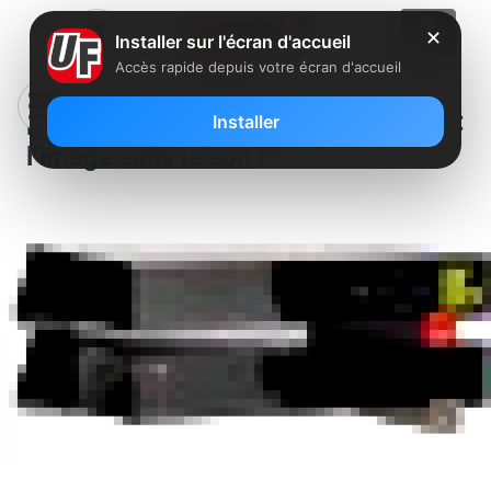
✕
Installer sur l'écran d'accueil
Accès rapide depuis votre écran d'accueil
[MàJ] Freebox Révolution Player :
Installer
l’image sans le son !