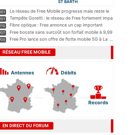
ST BARTH
Le réseau de Free Mobile progresse mais reste le
/01
m
...
Tempête Goretti : le réseau de Free fortement impa
/01
...
Fibre optique : Free annonce un cap important
/10
pass
...
Free booste sans surcoût son forfait mobile à 9,99
/07
...
Free Pro lance son offre de flotte mobile 5G à La
...
/05
RÉSEAU FREE MOBILE
Antennes
Débits
Records
EN DIRECT DU FORUM