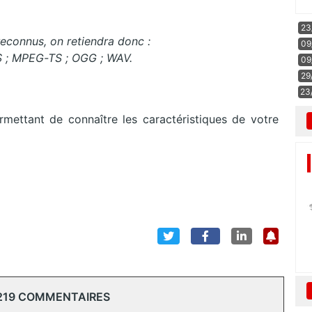
23
reconnus, on retiendra donc :
09
S ; MPEG-TS ; OGG ; WAV.
09
29
23
mettant de connaître les caractéristiques de votre
219 COMMENTAIRES