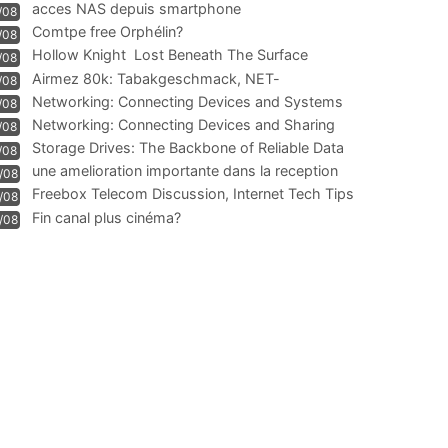
acces NAS depuis smartphone
/08
Comtpe free Orphélin?
/08
Hollow Knight  Lost Beneath The Surface
/08
Airmez 80k: Tabakgeschmack, NET-
/08
Technologie und Leistung im
Networking: Connecting Devices and Systems
/08
Networking: Connecting Devices and Sharing
/08
Information
Storage Drives: The Backbone of Reliable Data
/08
Management
une amelioration importante dans la reception
/08
WIFI
Freebox Telecom Discussion, Internet Tech Tips
/08
Communi
Fin canal plus cinéma?
/08