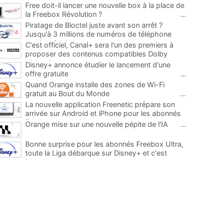
Free doit-il lancer une nouvelle box à la place de
la Freebox Révolution ?
...
Piratage de Bloctel juste avant son arrêt ?
Jusqu'à 3 millions de numéros de téléphone
auraient fuité
...
C'est officiel, Canal+ sera l'un des premiers à
proposer des contenus compatibles Dolby
Vision 2
...
Disney+ annonce étudier le lancement d'une
offre gratuite
...
Quand Orange installe des zones de Wi-Fi
gratuit au Bout du Monde
...
La nouvelle application Freenetic prépare son
arrivée sur Android et iPhone pour les abonnés
Freebox, testez la
...
Orange mise sur une nouvelle pépite de l'IA
...
Bonne surprise pour les abonnés Freebox Ultra,
toute la Liga débarque sur Disney+ et c'est
inclus
...