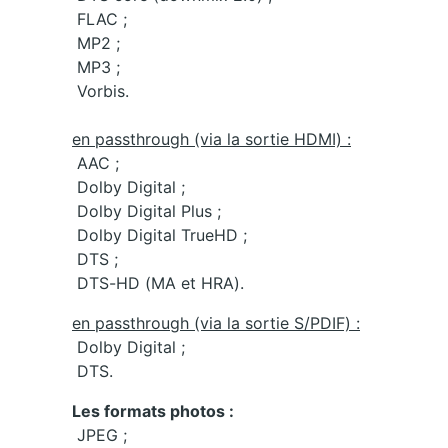
FLAC ;
MP2 ;
MP3 ;
Vorbis.
en passthrough (via la sortie HDMI) :
AAC ;
Dolby Digital ;
Dolby Digital Plus ;
Dolby Digital TrueHD ;
DTS ;
DTS-HD (MA et HRA).
en passthrough (via la sortie S/PDIF) :
Dolby Digital ;
DTS.
Les formats photos :
JPEG ;