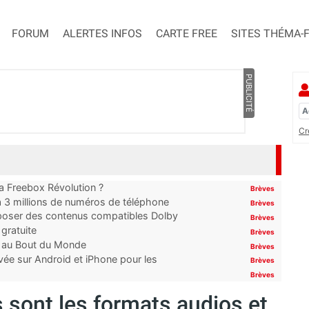
FORUM
ALERTES INFOS
CARTE FREE
SITES THÉMA-
PUBLICITÉ
Cr
 la Freebox Révolution ?
Brèves
’à 3 millions de numéros de téléphone
Brèves
proposer des contenus compatibles Dolby
Brèves
gratuite
Brèves
t au Bout du Monde
Brèves
ivée sur Android et iPhone pour les
Brèves
Brèves
 sont les formats audios et