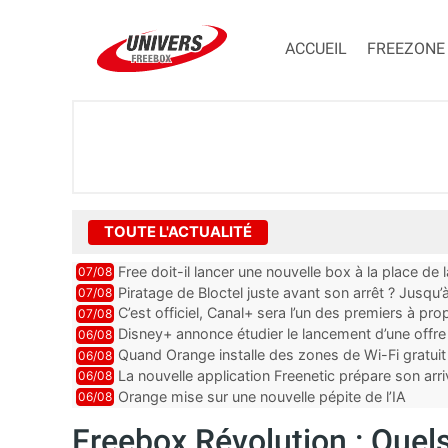
ACCUEIL
FREEZONE
TOUTE L'ACTUALITÉ
Free doit-il lancer une nouvelle box à la place de
07/08
Piratage de Bloctel juste avant son arrêt ? Jusqu
07/08
auraient fuité
C’est officiel, Canal+ sera l’un des premiers à 
07/08
Vision 2
Disney+ annonce étudier le lancement d’une offre 
06/08
Quand Orange installe des zones de Wi-Fi gratui
06/08
La nouvelle application Freenetic prépare son arr
06/08
abonnés Freebox, testez la
Orange mise sur une nouvelle pépite de l’IA
06/08
Freebox Révolution : Quels