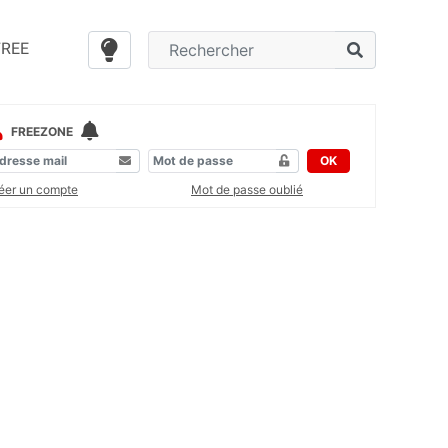
FREE
FREEZONE
OK
éer un compte
Mot de passe oublié