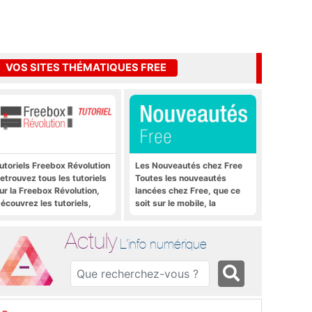
VOS SITES THÉMATIQUES FREE
utoriels Freebox Révolution
Les Nouveautés chez Free
etrouvez tous les tutoriels
Toutes les nouveautés
ur la Freebox Révolution,
lancées chez Free, que ce
écouvrez les tutoriels,
soit sur le mobile, la
rucs et astuces pour la
Freebox et bien plus encore
reebox Révolution,
Actuly
reebox Server, Freebox
L'info numérique
layer