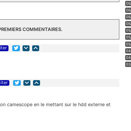
06
06
06
06
 PREMIERS COMMENTAIRES.
05
05
05
iter
04
04
03
iter
 mon camescope en le mettant sur le hdd externe et