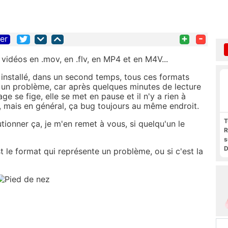
+
-
ter
s vidéos en .mov, en .flv, en MP4 et en M4V...
 installé, dans un second temps, tous ces formats
 un problème, car après quelques minutes de lecture
ge se fige, elle se met en pause et il n'y a rien à
but, mais en général, ça bug toujours au même endroit.
T
utionner ça, je m'en remet à vous, si quelqu'un le
R
s
D
st le format qui représente un problème, ou si c'est la
t
F
F
P