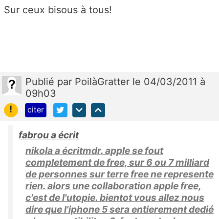
Sur ceux bisous à tous!
Publié
par
PoilàGratter
le 04/03/2011 à
09h03
!
citer
fabrou a écrit
nikola a écritmdr. apple se fout
completement de free, sur 6 ou 7 milliard
de personnes sur terre free ne represente
rien. alors une collaboration apple free,
c'est de l'utopie. bientot vous allez nous
dire que l'iphone 5 sera entierement dedié