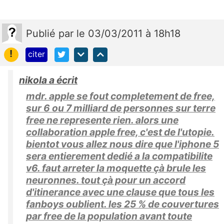
Publié
par
le 03/03/2011 à 18h18
!
citer
nikola a écrit
mdr. apple se fout completement de free,
sur 6 ou 7 milliard de personnes sur terre
free ne represente rien. alors une
collaboration apple free, c'est de l'utopie.
bientot vous allez nous dire que l'iphone 5
sera entierement dedié a la compatibilite
v6. faut arreter la moquette çà brule les
neuronnes. tout çà pour un accord
d'itinerance avec une clause que tous les
fanboys oublient. les 25 % de couvertures
par free de la population avant toute