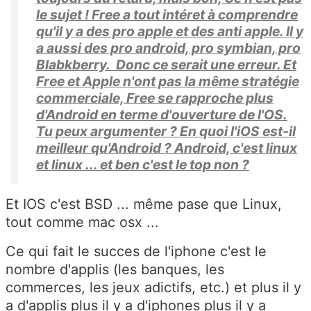
le sujet ! Free a tout intéret à comprendre
qu'il y a des pro apple et des anti apple. Il y
a aussi des pro android, pro symbian, pro
Blabkberry. Donc ce serait une erreur. Et
Free et Apple n'ont pas la même stratégie
commerciale, Free se rapproche plus
d'Android en terme d'ouverture de l'OS.
Tu peux argumenter ? En quoi l'iOS est-il
meilleur qu'Android ? Android, c'est linux
et linux ... et ben c'est le top non ?
Et IOS c'est BSD ... même pase que Linux,
tout comme mac osx ...
Ce qui fait le succes de l'iphone c'est le
nombre d'applis (les banques, les
commerces, les jeux adictifs, etc.) et plus il y
a d'applis plus il y a d'iphones plus il y a