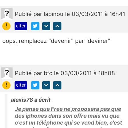
Publié
par
lapinou
le 03/03/2011 à 16h41
!
citer
oops, remplacez "devenir" par "deviner"
Publié
par
bfc
le 03/03/2011 à 18h08
!
citer
alexis78 a écrit
Je pense que Free ne proposera pas que
des iphones dans son offre mais vu que
c'est un téléphone qui se vend bien, c'est