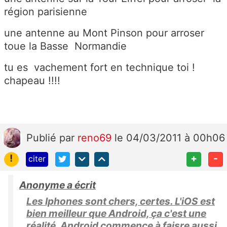
région parisienne
une antenne au Mont Pinson pour arroser
toue la Basse Normandie
tu es vachement fort en technique toi !
chapeau !!!!
Publié
par
reno69
le 04/03/2011 à 00h06
!
+
-
citer
Anonyme a écrit
Les Iphones sont chers, certes. L'iOS est
bien meilleur que Android, ça c'est une
réalité, Android commence à faisre aussi