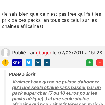
(je sais bien que ce n'est pas free qui fait les
prix de ces packs, en tous cas celui sur les
chaines africaines)
Publié
par
gbagor
le 02/03/2011 à 15h28
!
+
-
citer
PDeG a écrit
Vraiment con qu'on ne puisse s'abonner
qu'à une seule chaine sans passer par un
pack super cher (7 ou 10 euros pour les
packs afrique) J'ai une seule chaine
africaine qui pourrait m'intéresser, mais je