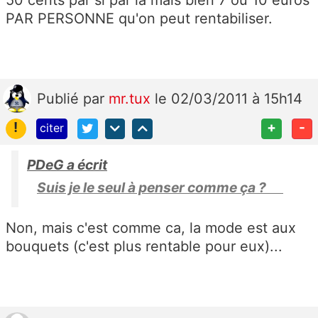
50 cents par si par là mais bien 7 ou 10 euros
PAR PERSONNE qu'on peut rentabiliser.
Publié
par
mr.tux
le 02/03/2011 à 15h14
!
+
-
citer
PDeG a écrit
Suis je le seul à penser comme ça ?
Non, mais c'est comme ca, la mode est aux
bouquets (c'est plus rentable pour eux)...