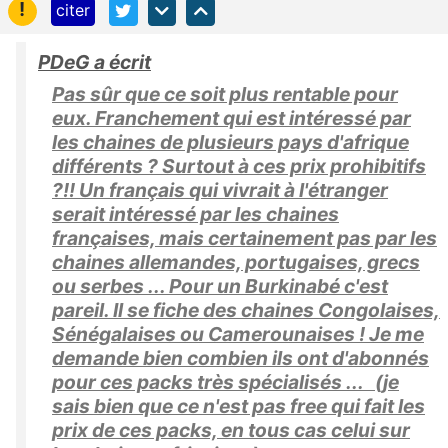
!
citer
PDeG a écrit
Pas sûr que ce soit plus rentable pour
eux. Franchement qui est intéressé par
les chaines de plusieurs pays d'afrique
différents ? Surtout à ces prix prohibitifs
?!! Un français qui vivrait à l'étranger
serait intéressé par les chaines
françaises, mais certainement pas par les
chaines allemandes, portugaises, grecs
ou serbes ... Pour un Burkinabé c'est
pareil. Il se fiche des chaines Congolaises,
Sénégalaises ou Camerounaises ! Je me
demande bien combien ils ont d'abonnés
pour ces packs très spécialisés ... (je
sais bien que ce n'est pas free qui fait les
prix de ces packs, en tous cas celui sur