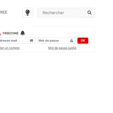
FREE
FREEZONE
OK
éer un compte
Mot de passe oublié