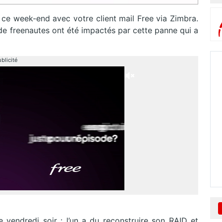
ce week-end avec votre client mail Free via Zimbra.
e freenautes ont été impactés par cette panne qui a
blicité
e vendredi soir : l’un a du reconstruire son RAID et