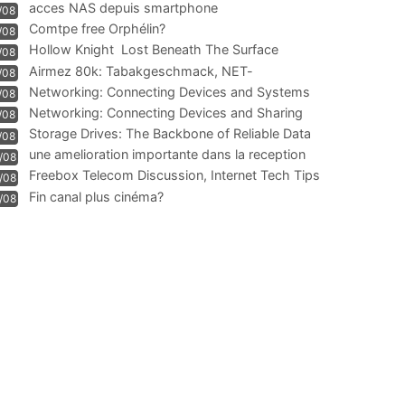
acces NAS depuis smartphone
/08
Comtpe free Orphélin?
/08
Hollow Knight  Lost Beneath The Surface
/08
Airmez 80k: Tabakgeschmack, NET-
/08
Technologie und Leistung im
Networking: Connecting Devices and Systems
/08
Networking: Connecting Devices and Sharing
/08
Information
Storage Drives: The Backbone of Reliable Data
/08
Management
une amelioration importante dans la reception
/08
WIFI
Freebox Telecom Discussion, Internet Tech Tips
/08
Communi
Fin canal plus cinéma?
/08