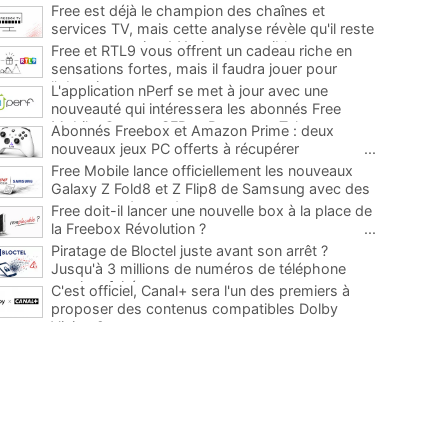
Free est déjà le champion des chaînes et
services TV, mais cette analyse révèle qu'il reste
encore au moins 141 ajouts possibles
...
Free et RTL9 vous offrent un cadeau riche en
sensations fortes, mais il faudra jouer pour
l'obtenir
...
L'application nPerf se met à jour avec une
nouveauté qui intéressera les abonnés Free
Mobile, Orange, SFR et Bouygues Telecom
...
Abonnés Freebox et Amazon Prime : deux
nouveaux jeux PC offerts à récupérer
...
Free Mobile lance officiellement les nouveaux
Galaxy Z Fold8 et Z Flip8 de Samsung avec des
promos et des cadeaux
...
Free doit-il lancer une nouvelle box à la place de
la Freebox Révolution ?
...
Piratage de Bloctel juste avant son arrêt ?
Jusqu'à 3 millions de numéros de téléphone
auraient fuité
...
C'est officiel, Canal+ sera l'un des premiers à
proposer des contenus compatibles Dolby
Vision 2
...