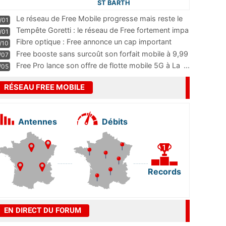
ST BARTH
Le réseau de Free Mobile progresse mais reste le
/01
m
...
Tempête Goretti : le réseau de Free fortement impa
/01
...
Fibre optique : Free annonce un cap important
/10
pass
...
Free booste sans surcoût son forfait mobile à 9,99
/07
...
Free Pro lance son offre de flotte mobile 5G à La
...
/05
RÉSEAU FREE MOBILE
Antennes
Débits
Records
EN DIRECT DU FORUM