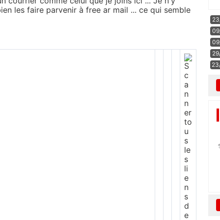
n courrier comme celui que je joins ici ... Je n'y
en les faire parvenir à free ar mail ... ce qui semble
23
09
09
29
23