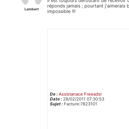
Il est toujours déroutant de recevoir u
réponds jamais ; pourtant j'aimerais bi
Lambert
impossible !!!
De :
Assistanace Freeadsl
Date :
28/02/2011 07:30:53
Sujet :
Facture:7823101