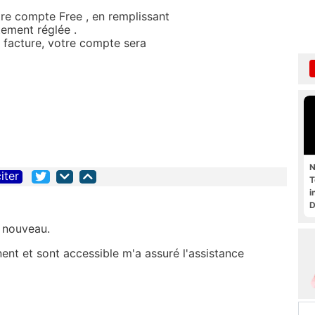
tre compte Free , en remplissant
tement réglée .
e facture, votre compte sera
N
iter
T
i
D
à nouveau.
ent et sont accessible m'a assuré l'assistance