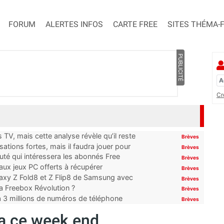
FORUM
ALERTES INFOS
CARTE FREE
SITES THÉMA-
PUBLICITÉ
Cr
TV, mais cette analyse révèle qu’il reste
Brèves
ations fortes, mais il faudra jouer pour
Brèves
uté qui intéressera les abonnés Free
Brèves
x jeux PC offerts à récupérer
Brèves
laxy Z Fold8 et Z Flip8 de Samsung avec
Brèves
 la Freebox Révolution ?
Brèves
’à 3 millions de numéros de téléphone
Brèves
ra ce week end