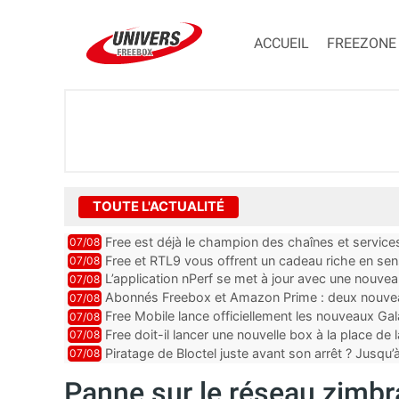
ACCUEIL
FREEZONE
TOUTE L'ACTUALITÉ
Free est déjà le champion des chaînes et services 
07/08
encore au moin...
Free et RTL9 vous offrent un cadeau riche en sens
07/08
l’obtenir
L’application nPerf se met à jour avec une nouvea
07/08
Mobile, Orange, SFR ...
Abonnés Freebox et Amazon Prime : deux nouveau
07/08
Free Mobile lance officiellement les nouveaux Ga
07/08
des promos et des cadeaux
Free doit-il lancer une nouvelle box à la place de
07/08
Piratage de Bloctel juste avant son arrêt ? Jusqu
07/08
auraient fuité
Panne sur le réseau zimb