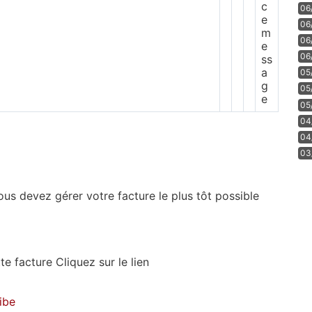
06
06
06
06
05
05
05
04
04
03
ous devez gérer votre facture le plus tôt possible
e facture Cliquez sur le lien
ibe