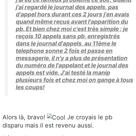
j'ai regardé le journal des appels, pas
d'appel hors durant ces 2 jours j'en avais
quand même reçus avant l'apparition du
pb. Et bien chez moi c'est très simple : je
reçois 10 appels sans pb, enregistrés
dans le journal d'appels, au 11ème le
telephone sonne 2 fois et passe en
messagerie, il n'y a plus de présentation
du numéro de l'appelant et le journal des
appels est vide. J'ai testé la manip
plusieurs fois et chez moi on gange à tous
les coups!
Alors là, bravo!
Je croyais le pb
disparu mais il est revenu aussi.