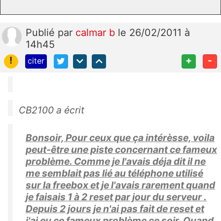
Publié
par
calmar b
le 26/02/2011 à
14h45
!
+
-
citer
CB2100 a écrit
Bonsoir, Pour ceux que ça intérèsse, voila
peut-être une piste concernant ce fameux
problème. Comme je l'avais déja dit il ne
me semblait pas lié au téléphone utilisé
sur la freebox et je l'avais rarement quand
je faisais 1 à 2 reset par jour du serveur .
Depuis 2 jours je n'ai pas fait de reset et
j'ai eu ce fameux problème ce soir. Quand