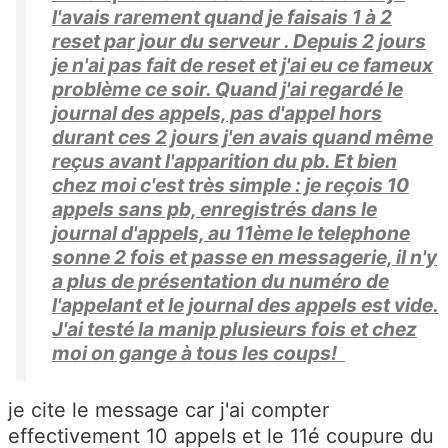
l'avais rarement quand je faisais 1 à 2
reset par jour du serveur . Depuis 2 jours
je n'ai pas fait de reset et j'ai eu ce fameux
problème ce soir. Quand j'ai regardé le
journal des appels, pas d'appel hors
durant ces 2 jours j'en avais quand même
reçus avant l'apparition du pb. Et bien
chez moi c'est très simple : je reçois 10
appels sans pb, enregistrés dans le
journal d'appels, au 11ème le telephone
sonne 2 fois et passe en messagerie, il n'y
a plus de présentation du numéro de
l'appelant et le journal des appels est vide.
J'ai testé la manip plusieurs fois et chez
moi on gange à tous les coups!
je cite le message car j'ai compter
effectivement 10 appels et le 11é coupure du