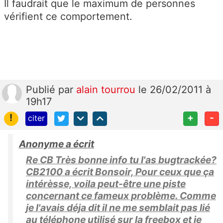
Il faudrait que le maximum de personnes
vérifient ce comportement.
Publié
par
alain tourrou
le 26/02/2011 à
19h17
!
+
-
citer
Anonyme a écrit
Re CB Très bonne info tu l'as bugtrackée?
CB2100 a écrit Bonsoir, Pour ceux que ça
intérèsse, voila peut-être une piste
concernant ce fameux problème. Comme
je l'avais déja dit il ne me semblait pas lié
au téléphone utilisé sur la freebox et je