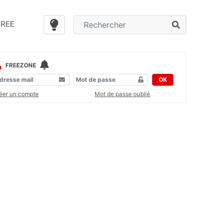
FREE
FREEZONE
OK
éer un compte
Mot de passe oublié