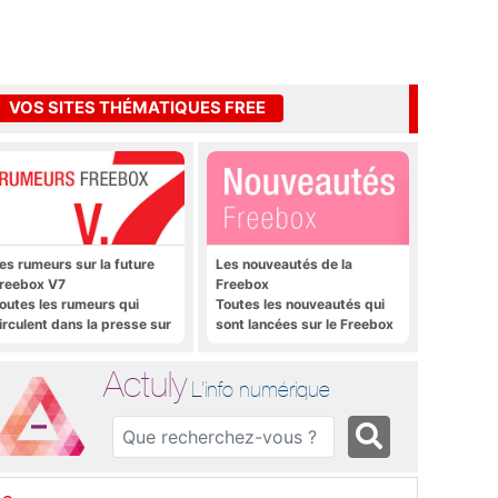
VOS SITES THÉMATIQUES FREE
es rumeurs sur la future
Les nouveautés de la
reebox V7
Freebox
outes les rumeurs qui
Toutes les nouveautés qui
irculent dans la presse sur
sont lancées sur le Freebox
a future Freebox V7 que
Révolution, Freebox Mini 4K
era lancée prochainement
et Freebox Crystal
Actuly
L'info numérique