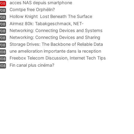
acces NAS depuis smartphone
/08
Comtpe free Orphélin?
/08
Hollow Knight  Lost Beneath The Surface
/08
Airmez 80k: Tabakgeschmack, NET-
/08
Technologie und Leistung im
Networking: Connecting Devices and Systems
/08
Networking: Connecting Devices and Sharing
/08
Information
Storage Drives: The Backbone of Reliable Data
/08
Management
une amelioration importante dans la reception
/08
WIFI
Freebox Telecom Discussion, Internet Tech Tips
/08
Communi
Fin canal plus cinéma?
/08