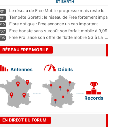
ST BARTH
Le réseau de Free Mobile progresse mais reste le
/01
m
...
Tempête Goretti : le réseau de Free fortement impa
/01
...
Fibre optique : Free annonce un cap important
/10
pass
...
Free booste sans surcoût son forfait mobile à 9,99
/07
...
Free Pro lance son offre de flotte mobile 5G à La
...
/05
RÉSEAU FREE MOBILE
Antennes
Débits
Records
EN DIRECT DU FORUM