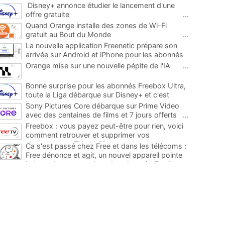
Disney+ annonce étudier le lancement d'une
offre gratuite
...
Quand Orange installe des zones de Wi-Fi
gratuit au Bout du Monde
...
La nouvelle application Freenetic prépare son
arrivée sur Android et iPhone pour les abonnés
Freebox, testez la
...
Orange mise sur une nouvelle pépite de l'IA
...
Bonne surprise pour les abonnés Freebox Ultra,
toute la Liga débarque sur Disney+ et c'est
inclus
...
Sony Pictures Core débarque sur Prime Video
avec des centaines de films et 7 jours offerts
...
Freebox : vous payez peut-être pour rien, voici
comment retrouver et supprimer vos
abonnements TV oubliés
...
Ca s'est passé chez Free et dans les télécoms :
Free dénonce et agit, un nouvel appareil pointe
le bout de son nez chez des abonnés Freebox...
...