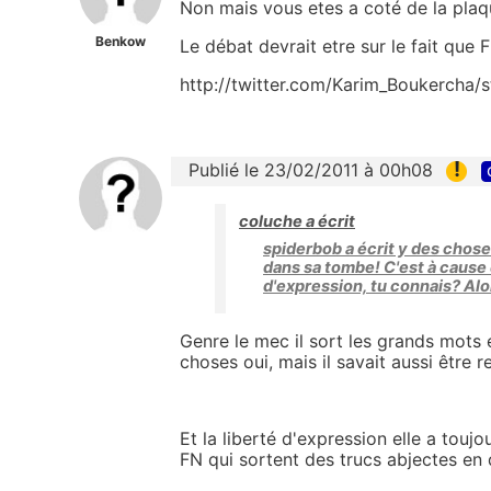
Non mais vous etes a coté de la plaq
Benkow
Le débat devrait etre sur le fait que F
http://twitter.com/Karim_Boukercha
!
Publié le 23/02/2011 à 00h08
coluche a écrit
spiderbob a écrit y des choses
dans sa tombe! C'est à cause 
d'expression, tu connais? Alor
Genre le mec il sort les grands mots 
choses oui, mais il savait aussi être r
Et la liberté d'expression elle a touj
FN qui sortent des trucs abjectes en di