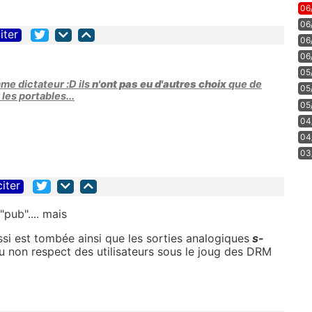
06
06
iter
06
06
05
me dictateur :D ils
n'ont pas eu d'autres choix
que de
05
 les portables...
05
04
04
03
citer
ub".... mais
si est tombée ainsi que les sorties analogiques
s-
 du non respect des utilisateurs sous le joug des DRM