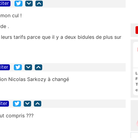
citer
 mon cul !
de .
eurs tarifs parce que il y a deux bidules de plus sur
iter
L
ution Nicolas Sarkozy à changé
F
T
c
l
s
iter
out compris ???