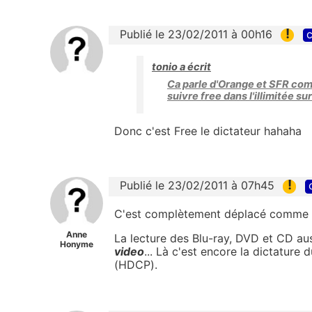
!
Publié le 23/02/2011 à 00h16
c
tonio a écrit
Ca parle d'Orange et SFR com
suivre free dans l'illimitée sur
Donc c'est Free le dictateur hahaha
!
Publié le 23/02/2011 à 07h45
C'est complètement déplacé comme "p
Anne
La lecture des Blu-ray, DVD et CD aus
Honyme
video
... Là c'est encore la dictature
(HDCP).