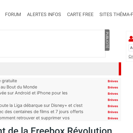
FORUM
ALERTES INFOS
CARTE FREE
SITES THÉMA-
PUBLICITÉ
Cr
 gratuite
Brèves
t au Bout du Monde
Brèves
ivée sur Android et iPhone pour les
Brèves
Brèves
oute la Liga débarque sur Disney+ et c’est
Brèves
 des centaines de films et 7 jours offerts
Brèves
 comment retrouver et supprimer vos
Brèves
t de la Freebox Révolution,