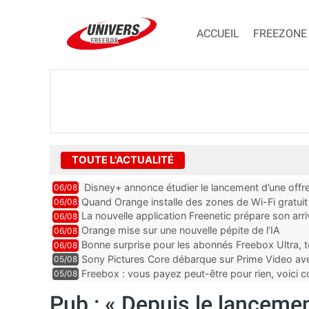
ACCUEIL
FREEZONE
TOUTE L'ACTUALITÉ
Disney+ annonce étudier le lancement d’une offre
06/08
Quand Orange installe des zones de Wi-Fi gratui
06/08
La nouvelle application Freenetic prépare son arr
06/08
abonnés Freebox, testez la
Orange mise sur une nouvelle pépite de l’IA
06/08
Bonne surprise pour les abonnés Freebox Ultra, t
06/08
inclus
Sony Pictures Core débarque sur Prime Video avec
05/08
Freebox : vous payez peut-être pour rien, voici
05/08
abonnements TV oubliés
Pub : « Depuis le lancemen