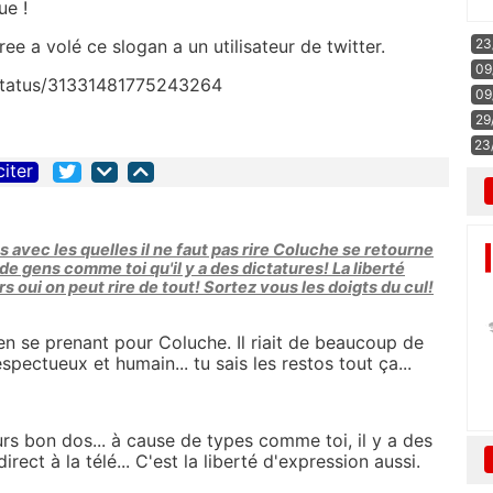
ue !
23
ree a volé ce slogan a un utilisateur de twitter.
09
/status/31331481775243264
09
29
23
citer
 avec les quelles il ne faut pas rire Coluche se retourne
de gens comme toi qu'il y a des dictatures! La liberté
s oui on peut rire de tout! Sortez vous les doigts du cul!
en se prenant pour Coluche. Il riait de beaucoup de
espectueux et humain... tu sais les restos tout ça...
ours bon dos... à cause de types comme toi, il y a des
rect à la télé... C'est la liberté d'expression aussi.