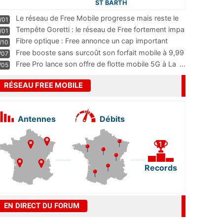
ST BARTH
Le réseau de Free Mobile progresse mais reste le
/01
m
...
Tempête Goretti : le réseau de Free fortement impa
/01
...
Fibre optique : Free annonce un cap important
/10
pass
...
Free booste sans surcoût son forfait mobile à 9,99
/07
...
Free Pro lance son offre de flotte mobile 5G à La
...
/05
RÉSEAU FREE MOBILE
Antennes
Débits
Records
EN DIRECT DU FORUM