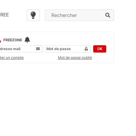
FREE
FREEZONE
OK
éer un compte
Mot de passe oublié