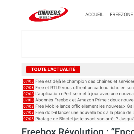
ACCUEIL
FREEZONE
TOUTE L'ACTUALITÉ
Free est déjà le champion des chaînes et services 
07/08
encore au moin...
Free et RTL9 vous offrent un cadeau riche en sens
07/08
l’obtenir
L’application nPerf se met à jour avec une nouvea
07/08
Mobile, Orange, SFR ...
Abonnés Freebox et Amazon Prime : deux nouveau
07/08
Free Mobile lance officiellement les nouveaux Ga
07/08
des promos et des cadeaux
Free doit-il lancer une nouvelle box à la place de
07/08
Piratage de Bloctel juste avant son arrêt ? Jusqu
07/08
auraient fuité
Freebox Révolution : “Enc