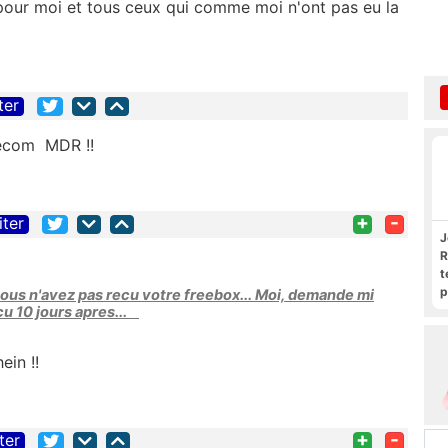
s pour moi et tous ceux qui comme moi n'ont pas eu la
ter
ecom MDR !!
+
-
iter
J
R
t
p
us n'avez pas recu votre freebox... Moi, demande mi
R
cu 10 jours apres...
ein !!
+
-
ter