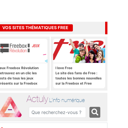
VOS SITES THÉMATIQUES FREE
eux Freebox Révolution
I love Free
etrouvez en un clic les
Le site des fans de Free :
ests de tous les jeux
toutes les bonnes nouvelles
résents sur la Freebox
sur la Freebox et Free
évolution, la box de Free
Mobile, et rien que les
bonnes nouvelles
Actuly
L'info numérique