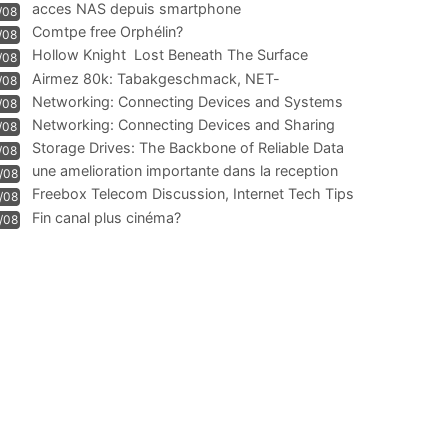
acces NAS depuis smartphone
/08
Comtpe free Orphélin?
/08
Hollow Knight  Lost Beneath The Surface
/08
Airmez 80k: Tabakgeschmack, NET-
/08
Technologie und Leistung im
Networking: Connecting Devices and Systems
/08
Networking: Connecting Devices and Sharing
/08
Information
Storage Drives: The Backbone of Reliable Data
/08
Management
une amelioration importante dans la reception
/08
WIFI
Freebox Telecom Discussion, Internet Tech Tips
/08
Communi
Fin canal plus cinéma?
/08