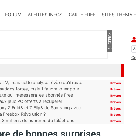
FORUM
ALERTES INFOS
CARTE FREE
SITES THÉMA-
PUBLICITÉ
Cr
TV, mais cette analyse révèle qu’il reste
Brèves
ations fortes, mais il faudra jouer pour
Brèves
uté qui intéressera les abonnés Free
Brèves
x jeux PC offerts à récupérer
Brèves
laxy Z Fold8 et Z Flip8 de Samsung avec
Brèves
 la Freebox Révolution ?
Brèves
’à 3 millions de numéros de téléphone
Brèves
ore de bonnes surprises