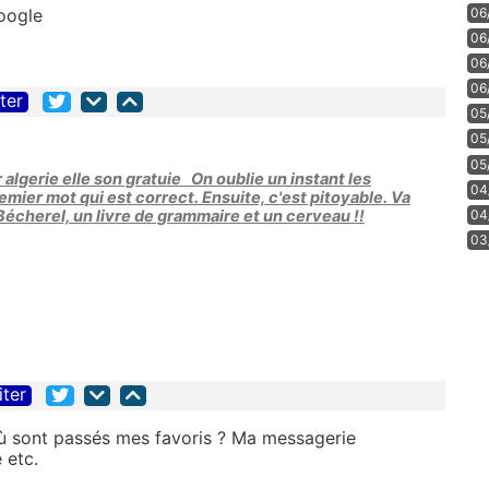
06
06
06
06
iter
05
05
05
 algerie elle son gratuie On oublie un instant les
04
remier mot qui est correct. Ensuite, c'est pitoyable. Va
04
 Bécherel, un livre de grammaire et un cerveau !!
03
iter
 où sont passés mes favoris ? Ma messagerie
 etc.