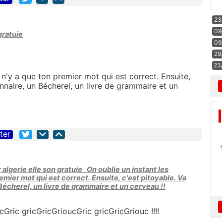
23
09
gratuie
09
29
23
l n'y a que ton premier mot qui est correct. Ensuite,
onnaire, un Bécherel, un livre de grammaire et un
iter
 algerie elle son gratuie On oublie un instant les
remier mot qui est correct. Ensuite, c'est pitoyable. Va
 Bécherel, un livre de grammaire et un cerveau !!
Gric gricGricGrioucGric gricGricGriouc !!!!