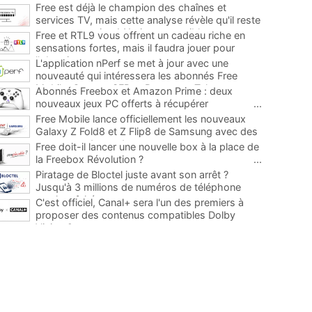
Free est déjà le champion des chaînes et
services TV, mais cette analyse révèle qu'il reste
encore au moins 141 ajouts possibles
...
Free et RTL9 vous offrent un cadeau riche en
sensations fortes, mais il faudra jouer pour
l'obtenir
...
L'application nPerf se met à jour avec une
nouveauté qui intéressera les abonnés Free
Mobile, Orange, SFR et Bouygues Telecom
...
Abonnés Freebox et Amazon Prime : deux
nouveaux jeux PC offerts à récupérer
...
Free Mobile lance officiellement les nouveaux
Galaxy Z Fold8 et Z Flip8 de Samsung avec des
promos et des cadeaux
...
Free doit-il lancer une nouvelle box à la place de
la Freebox Révolution ?
...
Piratage de Bloctel juste avant son arrêt ?
Jusqu'à 3 millions de numéros de téléphone
auraient fuité
...
C'est officiel, Canal+ sera l'un des premiers à
proposer des contenus compatibles Dolby
Vision 2
...