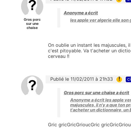
Anonyme a écrit
Gros porc
les apple ver algerie elle son 
sur une
chaise
On oublie un instant les majuscules, i
c'est pitoyable. Va t'acheter un dicti
cerveau !!
!
Publié le 11/02/2011 à 21h33
c
Gros porc sur une chaise a écrit
Anonyme a écrit les apple ver
majuscules, il n'y a que ton p
t'acheter un dictionnaire, un
Gric gricGricGrioucGric gricGricGriouc