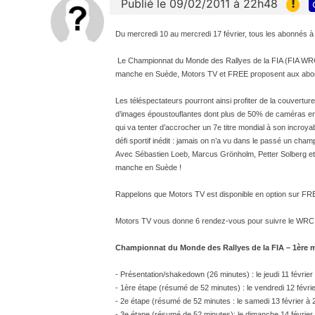
!
Publié le 09/02/2011 à 22h48
Du mercredi 10 au mercredi 17 février, tous les abonnés 
Le Championnat du Monde des Rallyes de la FIA (FIA WRC) 
manche en Suède, Motors TV et FREE proposent aux abon
Les téléspectateurs pourront ainsi profiter de la couvertu
d’images époustouflantes dont plus de 50% de caméras em
qui va tenter d’accrocher un 7e titre mondial à son incroy
défi sportif inédit : jamais on n’a vu dans le passé un 
Avec Sébastien Loeb, Marcus Grönholm, Petter Solberg et
manche en Suède !
Rappelons que Motors TV est disponible en option sur FREE
Motors TV vous donne 6 rendez-vous pour suivre le WRC c
Championnat du Monde des Rallyes de la FIA – 1ère 
- Présentation/shakedown (26 minutes) : le jeudi 11 février
- 1ère étape (résumé de 52 minutes) : le vendredi 12 févri
- 2e étape (résumé de 52 minutes : le samedi 13 février à 
- 3e étape (résumé de 52 minutes): le dimanche 14 février