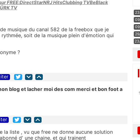
 sur FREE:DirectStarNRJ HitsClubbing TVBeBlack
TÜRK TV
23
09
09
 de musique du canal 582 de la freebox que je
29
ik rythmée, soit de la musique plein d'émotion qui
23
cronyme ?
iter
r mon blog et lacher moi des com merci et bon foot a
iter
e la liste , vu que free ne donne aucune solution
abonné d' une chaine, et qui trainent