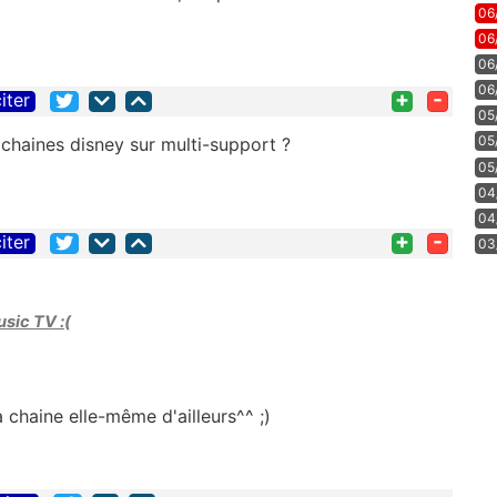
06
06
06
06
+
-
iter
05
05
s chaines disney sur multi-support ?
05
04
04
+
-
iter
03
sic TV :(
 chaine elle-même d'ailleurs^^ ;)