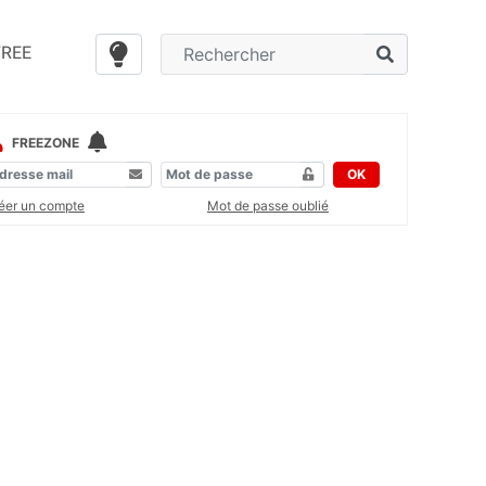
FREE
FREEZONE
OK
éer un compte
Mot de passe oublié