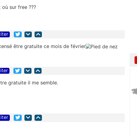
t où sur free ???
iter
 censé être gratuite ce mois de février
iter
tre gratuite il me semble.
iter