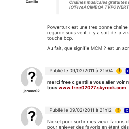
Camille
Chaînes musicales gratuites
!O'FiveACIMBOA TVPOWER
Powerturk est une tres bonne chaîne
regarde sous vent. il y a soit de la z
touche bcp.
Au fait, que signifie MCM ? est un a
!
Publié le 09/02/2011 à 21h04
c
merci free c gentil a vous aller voi
tous
www.free02027.skyrock.com
jerome02
!
Publié le 09/02/2011 à 21h12
c
Nickel pour sortir mes vieux faroris d
pour enlever des favoris en étant dés