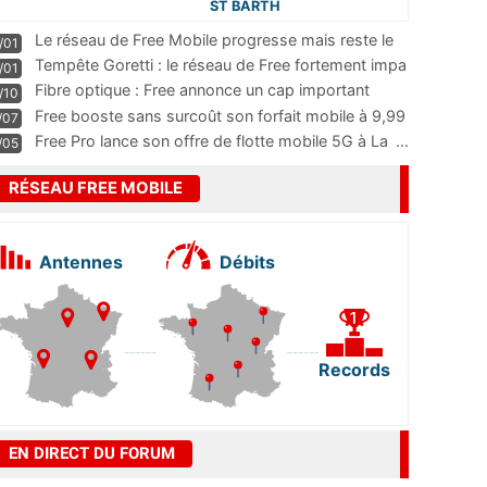
ST BARTH
Le réseau de Free Mobile progresse mais reste le
/01
m
...
Tempête Goretti : le réseau de Free fortement impa
/01
...
Fibre optique : Free annonce un cap important
/10
pass
...
Free booste sans surcoût son forfait mobile à 9,99
/07
...
Free Pro lance son offre de flotte mobile 5G à La
...
/05
RÉSEAU FREE MOBILE
Antennes
Débits
Records
EN DIRECT DU FORUM