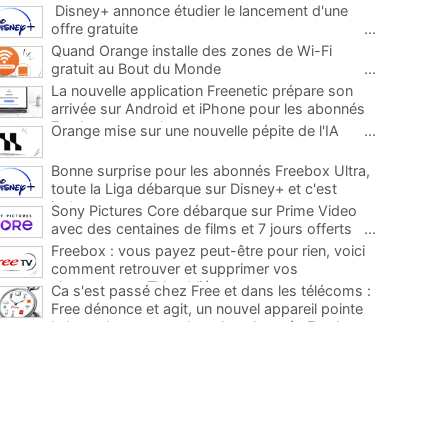
Disney+ annonce étudier le lancement d'une
offre gratuite
...
Quand Orange installe des zones de Wi-Fi
gratuit au Bout du Monde
...
La nouvelle application Freenetic prépare son
arrivée sur Android et iPhone pour les abonnés
Freebox, testez la
...
Orange mise sur une nouvelle pépite de l'IA
...
Bonne surprise pour les abonnés Freebox Ultra,
toute la Liga débarque sur Disney+ et c'est
inclus
...
Sony Pictures Core débarque sur Prime Video
avec des centaines de films et 7 jours offerts
...
Freebox : vous payez peut-être pour rien, voici
comment retrouver et supprimer vos
abonnements TV oubliés
...
Ca s'est passé chez Free et dans les télécoms :
Free dénonce et agit, un nouvel appareil pointe
le bout de son nez chez des abonnés Freebox...
...