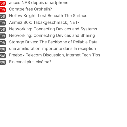
acces NAS depuis smartphone
/08
Comtpe free Orphélin?
/08
Hollow Knight  Lost Beneath The Surface
/08
Airmez 80k: Tabakgeschmack, NET-
/08
Technologie und Leistung im
Networking: Connecting Devices and Systems
/08
Networking: Connecting Devices and Sharing
/08
Information
Storage Drives: The Backbone of Reliable Data
/08
Management
une amelioration importante dans la reception
/08
WIFI
Freebox Telecom Discussion, Internet Tech Tips
/08
Communi
Fin canal plus cinéma?
/08