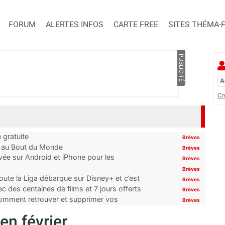
FORUM
ALERTES INFOS
CARTE FREE
SITES THÉMA-
PUBLICITÉ
Cr
 gratuite
Brèves
t au Bout du Monde
Brèves
ivée sur Android et iPhone pour les
Brèves
Brèves
oute la Liga débarque sur Disney+ et c’est
Brèves
 des centaines de films et 7 jours offerts
Brèves
 comment retrouver et supprimer vos
Brèves
en février