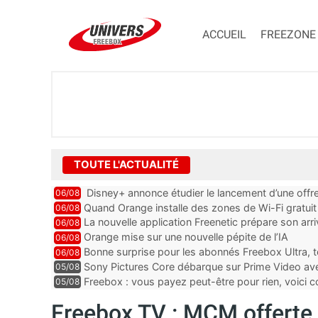
ACCUEIL
FREEZONE
TOUTE L'ACTUALITÉ
Disney+ annonce étudier le lancement d’une offre
06/08
Quand Orange installe des zones de Wi-Fi gratui
06/08
La nouvelle application Freenetic prépare son arr
06/08
abonnés Freebox, testez la
Orange mise sur une nouvelle pépite de l’IA
06/08
Bonne surprise pour les abonnés Freebox Ultra, t
06/08
inclus
Sony Pictures Core débarque sur Prime Video avec
05/08
Freebox : vous payez peut-être pour rien, voici
05/08
abonnements TV oubliés
Freebox TV : MCM offerte 