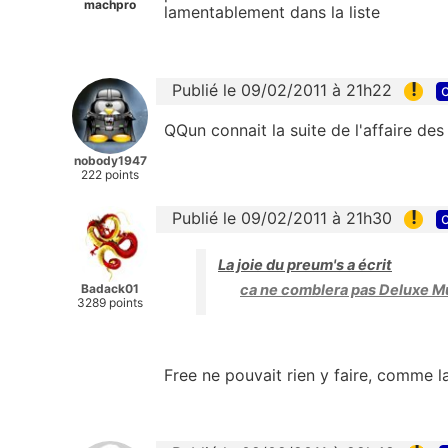
machpro
lamentablement dans la liste
!
Publié le 09/02/2011 à 21h22
c
QQun connait la suite de l'affaire de
nobody1947
222 points
!
Publié le 09/02/2011 à 21h30
c
La joie du preum's a écrit
Badack01
ca ne comblera pas Deluxe Mu
3289 points
Free ne pouvait rien y faire, comme la