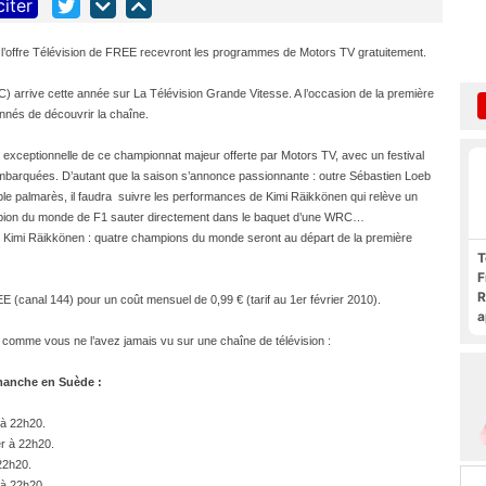
citer
à l’offre Télévision de FREE recevront les programmes de Motors TV gratuitement.
arrive cette année sur La Télévision Grande Vitesse. A l’occasion de la première
nés de découvrir la chaîne.
re exceptionnelle de ce championnat majeur offerte par Motors TV, avec un festival
barquées. D’autant que la saison s’annonce passionnante : outre Sébastien Loeb
able palmarès, il faudra suivre les performances de Kimi Räikkönen qui relève un
champion du monde de F1 sauter directement dans le baquet d’une WRC…
 Kimi Räikkönen : quatre champions du monde seront au départ de la première
T
F
R
 (canal 144) pour un coût mensuel de 0,99 € (tarif au 1er février 2010).
a
F
omme vous ne l’avez jamais vu sur une chaîne de télévision :
c
manche en Suède :
 à 22h20.
er à 22h20.
22h20.
 à 22h20.