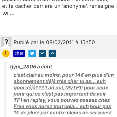
et te cacher derrière un 'anonyme', renseigne
toi,...
Publié
par
le 08/02/2011 à 15h50
!
citer
tjym_2305 a écrit
c'est clair au moins, pour 14€ en plus d'un
abonnement déjà très cher tu as... euh
quoi déjà???!! ah oui, MyTF1! pour ceux
pour qui ce n'est pas important de voir
TF1 en replay, vous pouvez passez chez
Free vous aurez tout cela... euh pour pas
1€ de plus! par contre pleins de services!