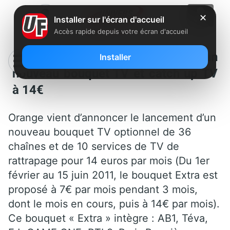
✕
Installer sur l'écran d'accueil
Accès rapide depuis votre écran d'accueil
Orange annonce le lancement d’un
Installer
nouveau bouquet TV et catch up TV
à 14€
Orange vient d’annoncer le lancement d’un
nouveau bouquet TV optionnel de 36
chaînes et de 10 services de TV de
rattrapage pour 14 euros par mois (Du 1er
février au 15 juin 2011, le bouquet Extra est
proposé à 7€ par mois pendant 3 mois,
dont le mois en cours, puis à 14€ par mois).
Ce bouquet « Extra » intègre : AB1, Téva,