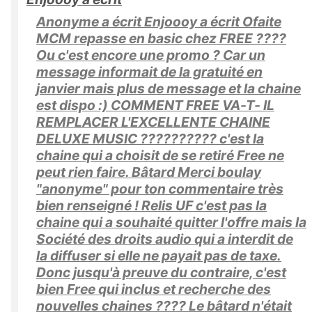
Anonyme a écrit Enjoooy a écrit Ofaite
MCM repasse en basic chez FREE ????
Ou c'est encore une promo ? Car un
message informait de la gratuité en
janvier mais plus de message et la chaine
est dispo :) COMMENT FREE VA-T- IL
REMPLACER L'EXCELLENTE CHAINE
DELUXE MUSIC ?????????? c'est la
chaine qui a choisit de se retiré Free ne
peut rien faire. Bâtard Merci boulay
"anonyme" pour ton commentaire très
bien renseigné ! Relis UF c'est pas la
chaine qui a souhaité quitter l'offre mais la
Société des droits audio qui a interdit de
la diffuser si elle ne payait pas de taxe.
Donc jusqu'à preuve du contraire, c'est
bien Free qui inclus et recherche des
nouvelles chaines ???? Le bâtard n'était