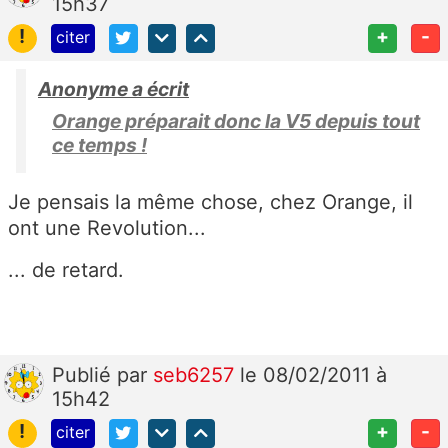
15h37
!
+
-
citer
Anonyme a écrit
Orange préparait donc la V5 depuis tout
ce temps !
Je pensais la même chose, chez Orange, il
ont une Revolution...
... de retard.
Publié
par
seb6257
le 08/02/2011 à
15h42
!
+
-
citer