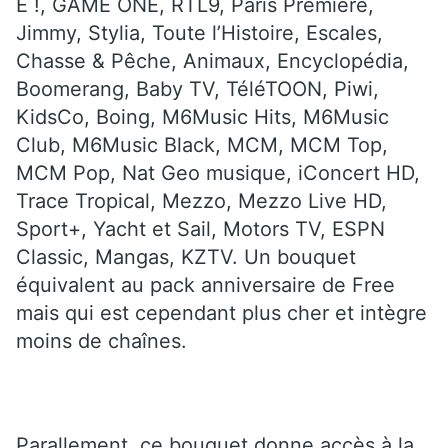
E !, GAME ONE, RTL9, Paris Première,
Jimmy, Stylia, Toute l’Histoire, Escales,
Chasse & Pêche, Animaux, Encyclopédia,
Boomerang, Baby TV, TéléTOON, Piwi,
KidsCo, Boing, M6Music Hits, M6Music
Club, M6Music Black, MCM, MCM Top,
MCM Pop, Nat Geo musique, iConcert HD,
Trace Tropical, Mezzo, Mezzo Live HD,
Sport+, Yacht et Sail, Motors TV, ESPN
Classic, Mangas, KZTV. Un bouquet
équivalent au pack anniversaire de Free
mais qui est cependant plus cher et intègre
moins de chaînes.
Parallement, ce bouquet donne accès à la