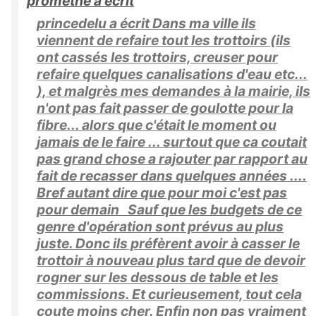
prométhé a écrit
princedelu a écrit Dans ma ville ils
viennent de refaire tout les trottoirs (ils
ont cassés les trottoirs, creuser pour
refaire quelques canalisations d'eau etc...
), et malgrès mes demandes à la mairie, ils
n'ont pas fait passer de goulotte pour la
fibre... alors que c'était le moment ou
jamais de le faire ... surtout que ca coutait
pas grand chose a rajouter par rapport au
fait de recasser dans quelques années ....
Bref autant dire que pour moi c'est pas
pour demain Sauf que les budgets de ce
genre d'opération sont prévus au plus
juste. Donc ils préfèrent avoir à casser le
trottoir à nouveau plus tard que de devoir
rogner sur les dessous de table et les
commissions. Et curieusement, tout cela
coute moins cher. Enfin non pas vraiment