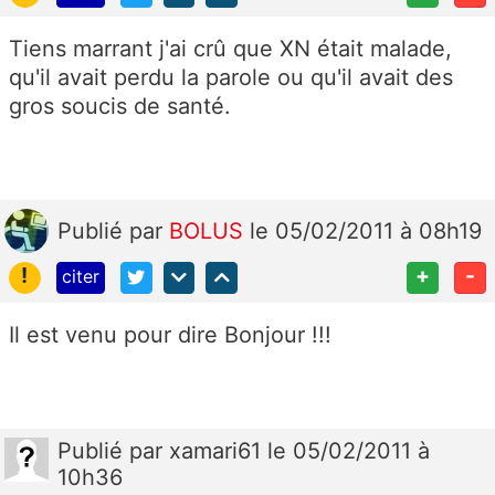
Tiens marrant j'ai crû que XN était malade,
qu'il avait perdu la parole ou qu'il avait des
gros soucis de santé.
Publié
par
BOLUS
le 05/02/2011 à 08h19
!
+
-
citer
Il est venu pour dire Bonjour !!!
Publié
par
xamari61
le 05/02/2011 à
10h36