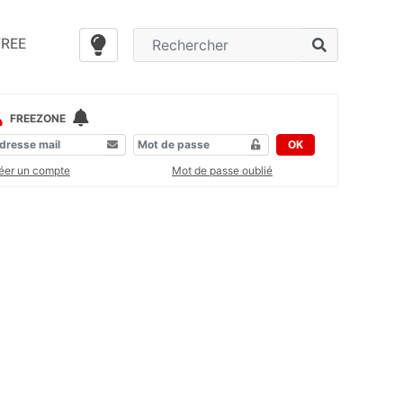
FREE
FREEZONE
OK
éer un compte
Mot de passe oublié