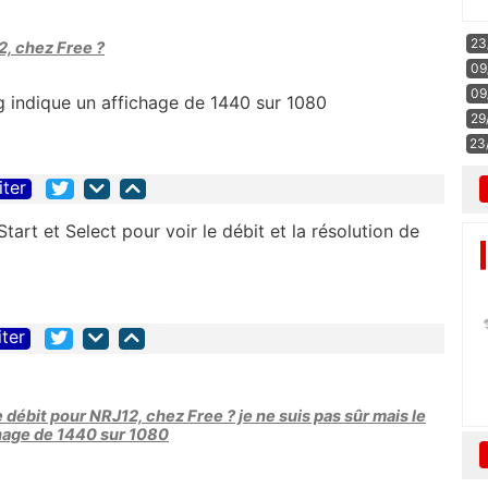
23
2, chez Free ?
09
09
g indique un affichage de 1440 sur 1080
29
23
iter
art et Select pour voir le débit et la résolution de
iter
 débit pour NRJ12, chez Free ? je ne suis pas sûr mais le
hage de 1440 sur 1080