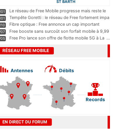
ST BARTH
Le réseau de Free Mobile progresse mais reste le
/01
m
...
Tempête Goretti : le réseau de Free fortement impa
/01
...
Fibre optique : Free annonce un cap important
/10
pass
...
Free booste sans surcoût son forfait mobile à 9,99
/07
...
Free Pro lance son offre de flotte mobile 5G à La
...
/05
RÉSEAU FREE MOBILE
Antennes
Débits
Records
EN DIRECT DU FORUM