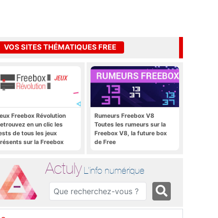
VOS SITES THÉMATIQUES FREE
eux Freebox Révolution
Rumeurs Freebox V8
etrouvez en un clic les
Toutes les rumeurs sur la
ests de tous les jeux
Freebox V8, la future box
résents sur la Freebox
de Free
évolution, la box de Free
Actuly
L'info numérique