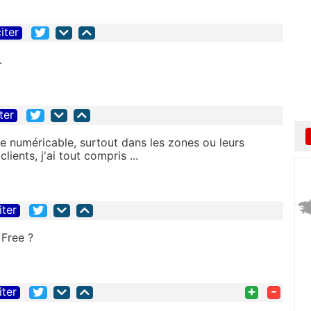
iter
.
ter
 numéricable, surtout dans les zones ou leurs
clients
, j'ai tout compris ...
iter
 Free ?
+
-
iter