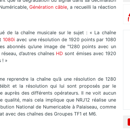
mant que la dégradation du signal dans sa déclinaison
e Numéricable,
Génération câble
, a recueilli la réaction
é de la chaîne musicale sur le sujet : « La chaîne
t
1080i
avec une résolution de 1920 points par 1080
ses abonnés qu’une image de "1280 points avec un
éseau, d’autres chaînes
HD
sont émises avec 1920
 ! »
e reprendre la chaîne qu’à une résolution de 1280
ébit et la résolution qui lui sont proposés par le
ne auprès des différents opérateurs. Il ne voit aucun
e qualité, mais cela implique que NRJ12 réalise une
stribution National de Numericable à Palaiseau, comme
riat avec des chaînes des Groupes TF1 et M6.