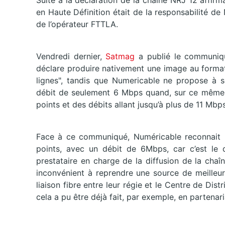
Suite à la déclaration de la chaîne NRJ 12 affir
en Haute Définition était de la responsabilité d
de l’opérateur FTTLA.
Vendredi dernier,
Satmag
a publié le communiqu
déclare produire nativement une image au forma
lignes", tandis que Numericable ne propose à 
débit de seulement 6 Mbps quand, sur ce même r
points et des débits allant jusqu’à plus de 11 Mbps
Face à ce communiqué, Numéricable reconnait n
points, avec un débit de 6Mbps, car c’est le d
prestataire en charge de la diffusion de la chaî
inconvénient à reprendre une source de meilleur
liaison fibre entre leur régie et le Centre de Di
cela a pu être déjà fait, par exemple, en partena