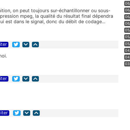
06
nition, on peut toujours sur-échantillonner ou sous-
06
mpression mpeg, la qualité du résultat final dépendra
06
ui est dans le signal, donc du débit de codage...
06
05
05
iter
05
04
oi.
04
03
iter
iter