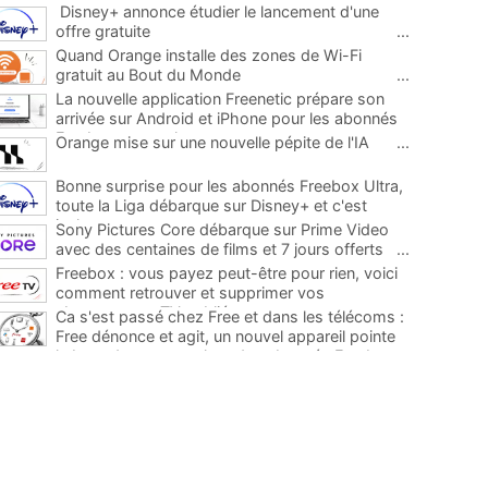
Disney+ annonce étudier le lancement d'une
offre gratuite
...
Quand Orange installe des zones de Wi-Fi
gratuit au Bout du Monde
...
La nouvelle application Freenetic prépare son
arrivée sur Android et iPhone pour les abonnés
Freebox, testez la
...
Orange mise sur une nouvelle pépite de l'IA
...
Bonne surprise pour les abonnés Freebox Ultra,
toute la Liga débarque sur Disney+ et c'est
inclus
...
Sony Pictures Core débarque sur Prime Video
avec des centaines de films et 7 jours offerts
...
Freebox : vous payez peut-être pour rien, voici
comment retrouver et supprimer vos
abonnements TV oubliés
...
Ca s'est passé chez Free et dans les télécoms :
Free dénonce et agit, un nouvel appareil pointe
le bout de son nez chez des abonnés Freebox...
...