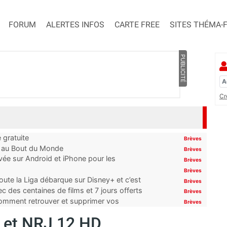
FORUM
ALERTES INFOS
CARTE FREE
SITES THÉMA-
PUBLICITÉ
Cr
 gratuite
Brèves
t au Bout du Monde
Brèves
ivée sur Android et iPhone pour les
Brèves
Brèves
oute la Liga débarque sur Disney+ et c’est
Brèves
 des centaines de films et 7 jours offerts
Brèves
 comment retrouver et supprimer vos
Brèves
e et NRJ 12 HD