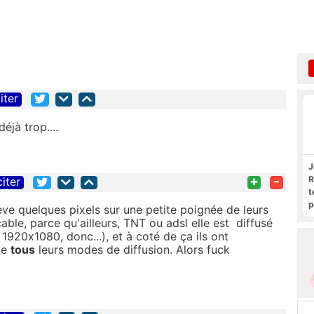
iter
éjà trop....
J
+
-
R
citer
t
p
lève quelques pixels sur une petite poignée de leurs
R
able, parce qu'ailleurs, TNT ou adsl elle est diffusé
920x1080, donc...), et à coté de ça ils ont
de
tous
leurs modes de diffusion. Alors fuck