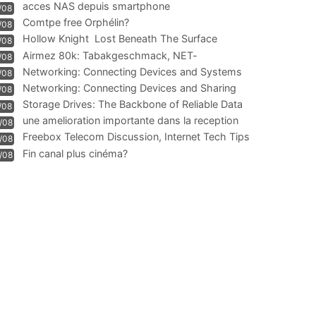
acces NAS depuis smartphone
/08
Comtpe free Orphélin?
/08
Hollow Knight  Lost Beneath The Surface
/08
Airmez 80k: Tabakgeschmack, NET-
/08
Technologie und Leistung im
Networking: Connecting Devices and Systems
/08
Networking: Connecting Devices and Sharing
/08
Information
Storage Drives: The Backbone of Reliable Data
/08
Management
une amelioration importante dans la reception
/08
WIFI
Freebox Telecom Discussion, Internet Tech Tips
/08
Communi
Fin canal plus cinéma?
/08