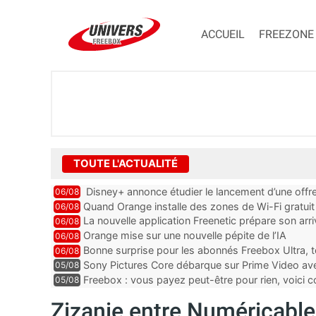
ACCUEIL
FREEZONE
TOUTE L'ACTUALITÉ
Disney+ annonce étudier le lancement d’une offre
06/08
Quand Orange installe des zones de Wi-Fi gratui
06/08
La nouvelle application Freenetic prépare son arr
06/08
abonnés Freebox, testez la
Orange mise sur une nouvelle pépite de l’IA
06/08
Bonne surprise pour les abonnés Freebox Ultra, t
06/08
inclus
Sony Pictures Core débarque sur Prime Video avec
05/08
Freebox : vous payez peut-être pour rien, voici
05/08
abonnements TV oubliés
Zizanie entre Numéricabl