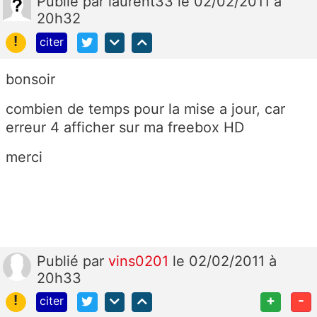
Publié
par
laurent33
le 02/02/2011 à
20h32
!
citer
bonsoir
c
ombien de temps pour la mise a jour, car
erreur 4 afficher sur ma freebox HD
merci
Publié
par
vins0201
le 02/02/2011 à
20h33
!
+
-
citer