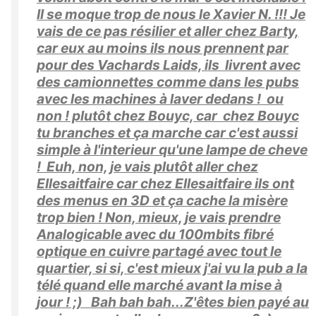
Il se moque trop de nous le Xavier N. !!! Je
vais de ce pas résilier et aller chez Barty,
car eux au moins ils nous prennent par
pour des Vachards Laids, ils livrent avec
des camionnettes comme dans les pubs
avec les machines à laver dedans ! ou
non ! plutôt chez Bouyc, car chez Bouyc
tu branches et ça marche car c'est aussi
simple à l'interieur qu'une lampe de cheve
! Euh, non, je vais plutôt aller chez
Ellesaitfaire car chez Ellesaitfaire ils ont
des menus en 3D et ça cache la misère
trop bien ! Non, mieux, je vais prendre
Analogicable avec du 100mbits fibré
optique en cuivre partagé avec tout le
quartier, si si, c'est mieux j'ai vu la pub a la
télé quand elle marché avant la mise à
jour ! ;) Bah bah bah...Z'êtes bien payé au