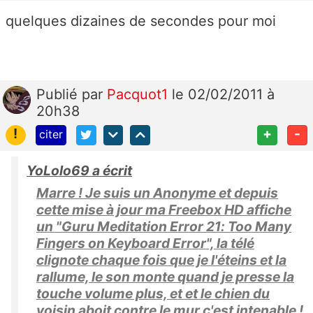
quelques dizaines de secondes pour moi
Publié
par
Pacquot1
le 02/02/2011 à
20h38
!
+
-
citer
YoLolo69 a écrit
Marre ! Je suis un Anonyme et depuis
cette mise à jour ma Freebox HD affiche
un "Guru Meditation Error 21: Too Many
Fingers on Keyboard Error", la télé
clignote chaque fois que je l'éteins et la
rallume, le son monte quand je presse la
touche volume plus, et et le chien du
voisin aboit contre le mur c'est intenable !