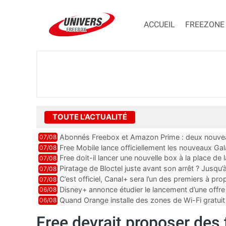
ACCUEIL
FREEZONE
TOUTE L'ACTUALITÉ
Abonnés Freebox et Amazon Prime : deux nouveau
07/08
Free Mobile lance officiellement les nouveaux Ga
07/08
des promos et des cadeaux
Free doit-il lancer une nouvelle box à la place de
07/08
Piratage de Bloctel juste avant son arrêt ? Jusqu
07/08
auraient fuité
C’est officiel, Canal+ sera l’un des premiers à 
07/08
Vision 2
Disney+ annonce étudier le lancement d’une offre 
06/08
Quand Orange installe des zones de Wi-Fi gratui
06/08
Free devrait proposer de