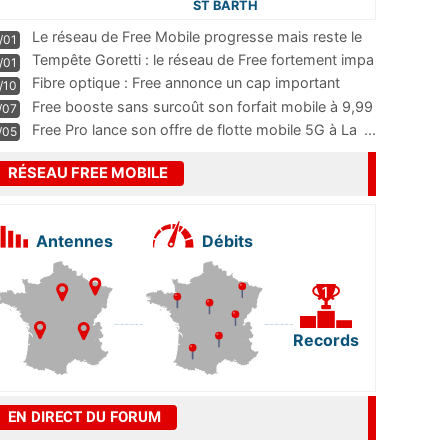
ST BARTH
Le réseau de Free Mobile progresse mais reste le
/01
m
...
Tempête Goretti : le réseau de Free fortement impa
/01
...
Fibre optique : Free annonce un cap important
/10
pass
...
Free booste sans surcoût son forfait mobile à 9,99
/07
...
Free Pro lance son offre de flotte mobile 5G à La
...
/05
RÉSEAU FREE MOBILE
Antennes
Débits
Records
EN DIRECT DU FORUM