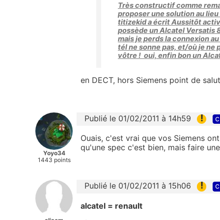
Très constructif comme remarq
proposer une solution au lieu 
titizekid a écrit Aussitôt act
possède un Alcatel Versatis 83
mais je perds la connexion au 
tél ne sonne pas, et/où je ne p
vôtre ! oui, enfin bon un Alc
en DECT, hors Siemens point de salut 
!
Publié le 01/02/2011 à 14h59
c
Ouais, c'est vrai que vos Siemens ont 
qu'une spec c'est bien, mais faire un
Yoyo34
1443 points
!
Publié le 01/02/2011 à 15h06
c
alcatel = renault