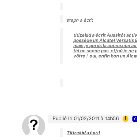
steph a écrit
titizekid a écrit Aussitôt act
possède un Alcatel Versatis 83
mais je perds la connexion au 
tél ne sonne pas, et/où je ne p
vôtre ! oui, enfin bon un Alca
!
Publié le 01/02/2011 à 14h56
c
Titizekid a écrit