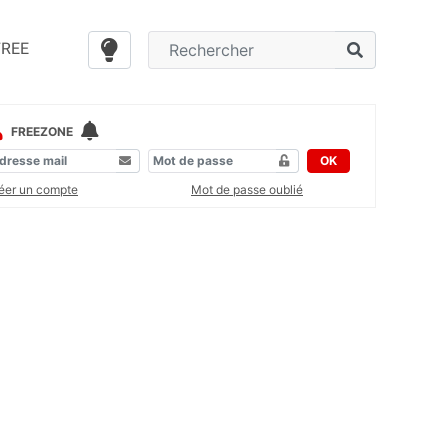
FREE
FREEZONE
OK
éer un compte
Mot de passe oublié