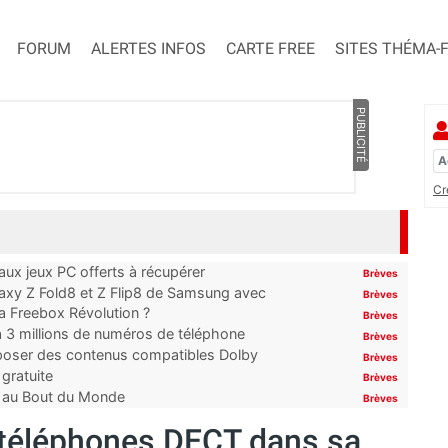
FORUM
ALERTES INFOS
CARTE FREE
SITES THÉMA-
PUBLICITÉ
Cr
x jeux PC offerts à récupérer
Brèves
laxy Z Fold8 et Z Flip8 de Samsung avec
Brèves
 la Freebox Révolution ?
Brèves
’à 3 millions de numéros de téléphone
Brèves
proposer des contenus compatibles Dolby
Brèves
gratuite
Brèves
t au Bout du Monde
Brèves
s téléphones DECT dans sa