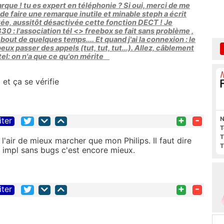
ue ! tu es expert en téléphonie ? Si oui, merci de me
de faire une remarque inutile et minable steph a écrit
ivée, aussitôt désactivée cette fonction DECT ! Je
0 : l'association tél <> freebox se fait sans problème ,
bout de quelques temps.... Et quand j'ai la connexion : le
eux passer des appels (tut, tut, tut...). Allez, câblement
atel: on n'a que ce qu'on mérite
et ça se vérifie
+
-
N
iter
T
T
l'air de mieux marcher que mon Philips. Il faut dire
T
e impl sans bugs c'est encore mieux.
+
-
iter