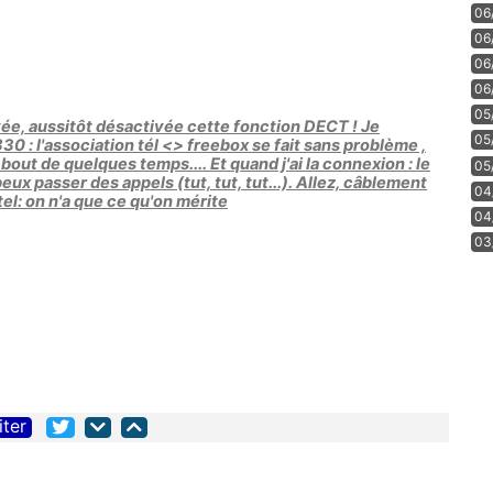
06
06
06
06
05
ivée, aussitôt désactivée cette fonction DECT ! Je
05
0 : l'association tél <> freebox se fait sans problème ,
bout de quelques temps.... Et quand j'ai la connexion : le
05
eux passer des appels (tut, tut, tut...). Allez, câblement
04
tel: on n'a que ce qu'on mérite
04
03
iter