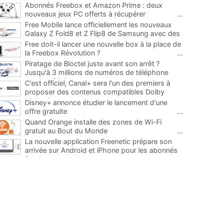
Abonnés Freebox et Amazon Prime : deux
nouveaux jeux PC offerts à récupérer
...
Free Mobile lance officiellement les nouveaux
Galaxy Z Fold8 et Z Flip8 de Samsung avec des
promos et des cadeaux
...
Free doit-il lancer une nouvelle box à la place de
la Freebox Révolution ?
...
Piratage de Bloctel juste avant son arrêt ?
Jusqu'à 3 millions de numéros de téléphone
auraient fuité
...
C'est officiel, Canal+ sera l'un des premiers à
proposer des contenus compatibles Dolby
Vision 2
...
Disney+ annonce étudier le lancement d'une
offre gratuite
...
Quand Orange installe des zones de Wi-Fi
gratuit au Bout du Monde
...
La nouvelle application Freenetic prépare son
arrivée sur Android et iPhone pour les abonnés
Freebox, testez la
...