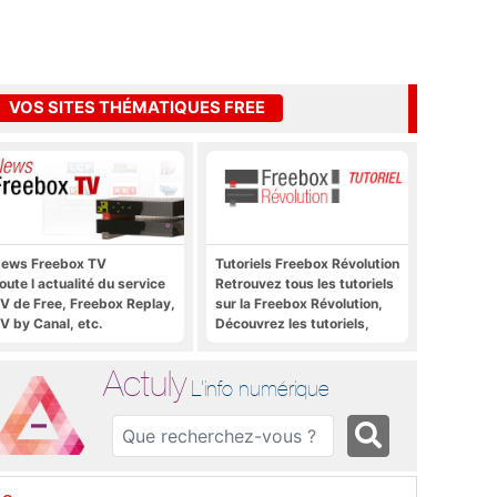
VOS SITES THÉMATIQUES FREE
ews Freebox TV
Tutoriels Freebox Révolution
oute l actualité du service
Retrouvez tous les tutoriels
V de Free, Freebox Replay,
sur la Freebox Révolution,
V by Canal, etc.
Découvrez les tutoriels,
trucs et astuces pour la
Freebox Révolution,
Actuly
Freebox Server, Freebox
L'info numérique
Player