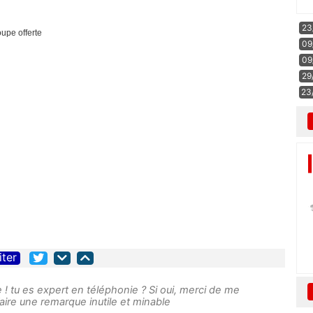
23
oupe offerte
09
09
29
23
iter
! tu es expert en téléphonie ? Si oui, merci de me
faire une remarque inutile et minable