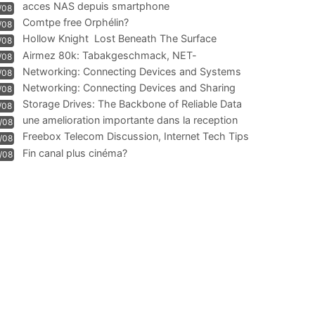
acces NAS depuis smartphone
/08
Comtpe free Orphélin?
/08
Hollow Knight  Lost Beneath The Surface
/08
Airmez 80k: Tabakgeschmack, NET-
/08
Technologie und Leistung im
Networking: Connecting Devices and Systems
/08
Networking: Connecting Devices and Sharing
/08
Information
Storage Drives: The Backbone of Reliable Data
/08
Management
une amelioration importante dans la reception
/08
WIFI
Freebox Telecom Discussion, Internet Tech Tips
/08
Communi
Fin canal plus cinéma?
/08