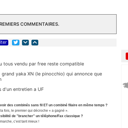
PREMIERS COMMENTAIRES.
iter
u tous vendu par free reste compatible
u grand yaka XN (le pinocchio) qui annonce que
n
rs d'un entretien a UF
d’avoir des combinés sans fil ET un combiné filaire en même temps ?
 la fois, le premier qui décroche « a gagné ».
ibilité de "brancher" un téléphone/Fax classique ?
 marche, c’est tant mieux !