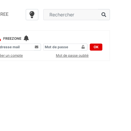
FREE
FREEZONE
OK
éer un compte
Mot de passe oublié