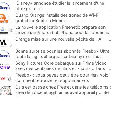
Disney+ annonce étudier le lancement d'une
offre gratuite
...
Quand Orange installe des zones de Wi-Fi
gratuit au Bout du Monde
...
La nouvelle application Freenetic prépare son
arrivée sur Android et iPhone pour les abonnés
Freebox, testez la
...
Orange mise sur une nouvelle pépite de l'IA
...
Bonne surprise pour les abonnés Freebox Ultra,
toute la Liga débarque sur Disney+ et c'est
inclus
...
Sony Pictures Core débarque sur Prime Video
avec des centaines de films et 7 jours offerts
...
Freebox : vous payez peut-être pour rien, voici
comment retrouver et supprimer vos
abonnements TV oubliés
...
Ca s'est passé chez Free et dans les télécoms :
Free dénonce et agit, un nouvel appareil pointe
le bout de son nez chez des abonnés Freebox...
...