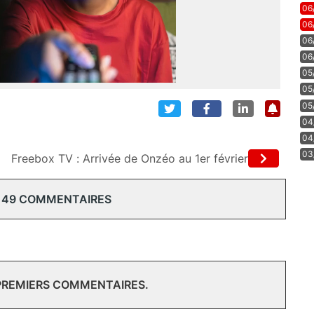
06
06
06
06
05
05
05
04
04
03
Freebox TV : Arrivée de Onzéo au 1er février
149 COMMENTAIRES
 PREMIERS COMMENTAIRES.