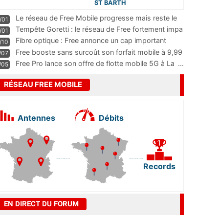
ST BARTH
Le réseau de Free Mobile progresse mais reste le
/01
m
...
Tempête Goretti : le réseau de Free fortement impa
/01
...
Fibre optique : Free annonce un cap important
/10
pass
...
Free booste sans surcoût son forfait mobile à 9,99
/07
...
Free Pro lance son offre de flotte mobile 5G à La
...
/05
RÉSEAU FREE MOBILE
Antennes
Débits
Records
EN DIRECT DU FORUM