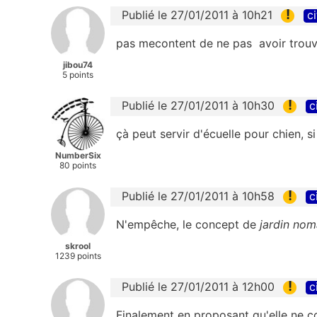
!
Publié le 27/01/2011 à 10h21
ci
pas mecontent de ne pas avoir trou
jibou74
5 points
!
Publié le 27/01/2011 à 10h30
c
çà peut servir d'écuelle pour chien, si
NumberSix
80 points
!
Publié le 27/01/2011 à 10h58
c
N'empêche, le concept de
jardin no
skrool
1239 points
!
Publié le 27/01/2011 à 12h00
c
Finalement en proposant qu'elle ne con