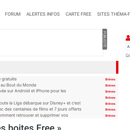
FORUM
ALERTES INFOS
CARTE FREE
SITES THÉMA-
PUBLICITÉ
Cr
 gratuite
Brèves
t au Bout du Monde
Brèves
ivée sur Android et iPhone pour les
Brèves
Brèves
oute la Liga débarque sur Disney+ et c’est
Brèves
 des centaines de films et 7 jours offerts
Brèves
 comment retrouver et supprimer vos
Brèves
s boites Free »