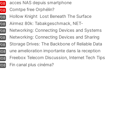
acces NAS depuis smartphone
/08
Comtpe free Orphélin?
/08
Hollow Knight  Lost Beneath The Surface
/08
Airmez 80k: Tabakgeschmack, NET-
/08
Technologie und Leistung im
Networking: Connecting Devices and Systems
/08
Networking: Connecting Devices and Sharing
/08
Information
Storage Drives: The Backbone of Reliable Data
/08
Management
une amelioration importante dans la reception
/08
WIFI
Freebox Telecom Discussion, Internet Tech Tips
/08
Communi
Fin canal plus cinéma?
/08