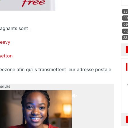
23
09
09
agnants sont :
29
23
teevy
setton
eezone afin qu’ils transmettent leur adresse postale
blicité