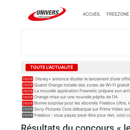
ACCUEIL
FREEZONE
TOUTE L'ACTUALITÉ
Disney+ annonce étudier le lancement d’une offre
06/08
Quand Orange installe des zones de Wi-Fi gratui
06/08
La nouvelle application Freenetic prépare son arr
06/08
abonnés Freebox, testez la
Orange mise sur une nouvelle pépite de l’IA
06/08
Bonne surprise pour les abonnés Freebox Ultra, t
06/08
inclus
Sony Pictures Core débarque sur Prime Video avec
05/08
Freebox : vous payez peut-être pour rien, voici
05/08
abonnements TV oubliés
Résultats du concours « le