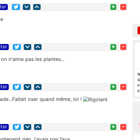
+
-
ter
ve
+
-
iter
 on n'aime pas les plantes...
N
S
+
-
F
iter
F
O
made
...Fallait oser quand même, lol !
+
-
iter
tenanit rien, j'avais pas faux....