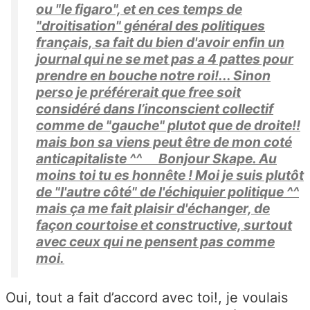
ou "le figaro", et en ces temps de
"droitisation" général des politiques
français, sa fait du bien d'avoir enfin un
journal qui ne se met pas a 4 pattes pour
prendre en bouche notre roi!... Sinon
perso je préférerait que free soit
considéré dans l’inconscient collectif
comme de "gauche" plutot que de droite!!
mais bon sa viens peut être de mon coté
anticapitaliste ^^ Bonjour Skape. Au
moins toi tu es honnête ! Moi je suis plutôt
de "l'autre côté" de l'échiquier politique ^^
mais ça me fait plaisir d'échanger, de
façon courtoise et constructive, surtout
avec ceux qui ne pensent pas comme
moi.
Oui, tout a fait d’accord avec toi!, je voulais