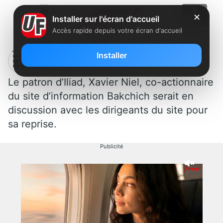
✕
Installer sur l'écran d'accueil
Accès rapide depuis votre écran d'accueil
Xavier Niel reprendra t-il Bakchich ?
Installer
Le patron d’Iliad, Xavier Niel, co-actionnaire
du site d’information Bakchich serait en
discussion avec les dirigeants du site pour
sa reprise.
Publicité