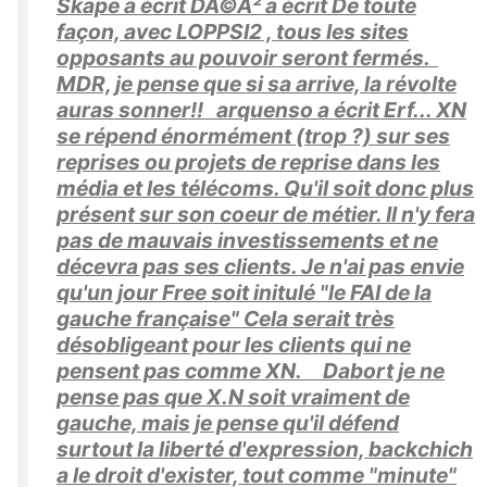
Skape a écrit DÃ©Â² a écrit De toute
façon, avec LOPPSI2 , tous les sites
opposants au pouvoir seront fermés.
MDR, je pense que si sa arrive, la révolte
auras sonner!! arquenso a écrit Erf... XN
se répend énormément (trop ?) sur ses
reprises ou projets de reprise dans les
média et les télécoms. Qu'il soit donc plus
présent sur son coeur de métier. Il n'y fera
pas de mauvais investissements et ne
décevra pas ses clients. Je n'ai pas envie
qu'un jour Free soit initulé "le FAI de la
gauche française" Cela serait très
désobligeant pour les clients qui ne
pensent pas comme XN. Dabort je ne
pense pas que X.N soit vraiment de
gauche, mais je pense qu'il défend
surtout la liberté d'expression, backchich
a le droit d'exister, tout comme "minute"