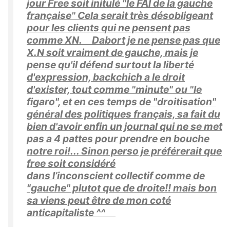
jour Free soit initulé "le FAI de la gauche
française" Cela serait très désobligeant
pour les clients qui ne pensent pas
comme XN. Dabort je ne pense pas que
X.N soit vraiment de gauche, mais je
pense qu'il défend surtout la liberté
d'expression, backchich a le droit
d'exister, tout comme "minute" ou "le
figaro", et en ces temps de "droitisation"
général des politiques français, sa fait du
bien d'avoir enfin un journal qui ne se met
pas a 4 pattes pour prendre en bouche
notre roi!... Sinon perso je préférerait que
free soit considéré
dans l’inconscient collectif comme de
"gauche" plutot que de droite!! mais bon
sa viens peut être de mon coté
anticapitaliste ^^