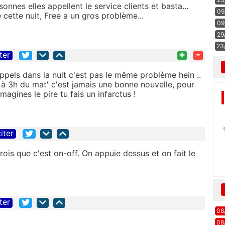
nes elles appellent le service clients et basta...
09
cette nuit, Free a un gros problème...
09
29
23
+
-
ter
ppels dans la nuit c'est pas le même problème hein ..
l à 3h du mat' c'est jamais une bonne nouvelle, pour
imagines le pire tu fais un infarctus !
iter
rois que c'est on-off. On appuie dessus et on fait le
ter
08
08