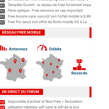
m
...
Tempête Goretti : le réseau de Free fortement impa
/01
...
Fibre optique : Free annonce un cap important
/10
pass
...
Free booste sans surcoût son forfait mobile à 9,99
/07
...
Free Pro lance son offre de flotte mobile 5G à La
...
/05
RÉSEAU FREE MOBILE
Antennes
Débits
Records
EN DIRECT DU FORUM
Impossible d'activer la fibre Free + facturation
/08
résiliation
utilisation répéteur wifi sans le wifi de la box
/08