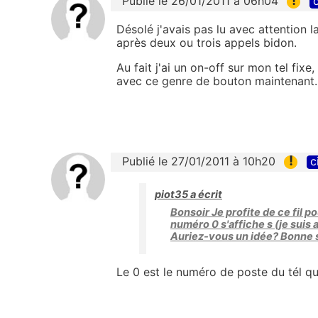
Publié le 26/01/2011 à 06h04
c
Désolé j'avais pas lu avec attention 
après deux ou trois appels bidon.
Au fait j'ai un on-off sur mon tel fixe
avec ce genre de bouton maintenant
!
Publié le 27/01/2011 à 10h20
c
piot35 a écrit
Bonsoir Je profite de ce fil 
numéro 0 s'affiche s (je suis
Auriez-vous un idée? Bonne
Le 0 est le numéro de poste du tél qui