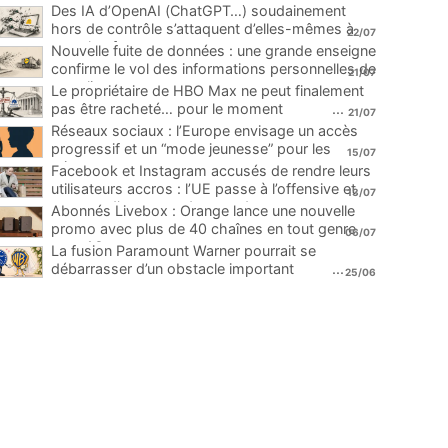
Des IA d’OpenAI (ChatGPT…) soudainement
hors de contrôle s’attaquent d’elles-mêmes à
22/07
une plateforme
...
Nouvelle fuite de données : une grande enseigne
confirme le vol des informations personnelles de
21/07
ses clients
...
Le propriétaire de HBO Max ne peut finalement
pas être racheté… pour le moment
...
21/07
Réseaux sociaux : l’Europe envisage un accès
progressif et un “mode jeunesse” pour les
15/07
mineurs
...
Facebook et Instagram accusés de rendre leurs
utilisateurs accros : l’UE passe à l’offensive et
13/07
menace d’une amende record
...
Abonnés Livebox : Orange lance une nouvelle
promo avec plus de 40 chaînes en tout genre
06/07
pour 1€
...
La fusion Paramount Warner pourrait se
débarrasser d’un obstacle important
...
25/06