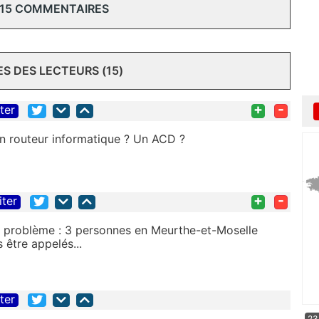
 15 COMMENTAIRES
 DES LECTEURS (15)
+
-
iter
 Un routeur informatique ? Un ACD ?
+
-
iter
 problème : 3 personnes en Meurthe-et-Moselle
être appelés...
iter
23