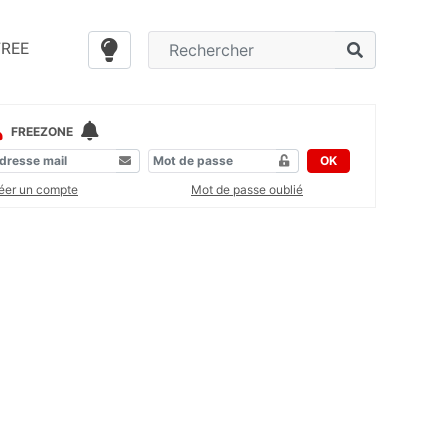
FREE
FREEZONE
OK
éer un compte
Mot de passe oublié