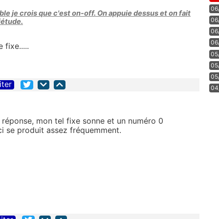
06
ble je crois que c'est on-off. On appuie dessus et on fait
06
uiétude.
06
06
ixe.....
05
05
05
iter
04
e réponse, mon tel fixe sonne et un numéro 0
Ceci se produit assez fréquemment.