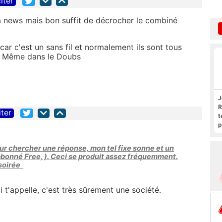
iter
la news mais bon suffit de décrocher le combiné
, car c'est un sans fil et normalement ils sont tous
. Même dans le Doubs
J
R
iter
t
p
R
pour chercher une réponse, mon tel fixe sonne et un
 abonné Free, ). Ceci se produit assez fréquemment.
 soirée
 t'appelle, c'est très sûrement une société.