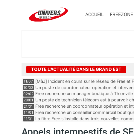
ACCUEIL
FREEZONE
TOUTE L'ACTUALITÉ DANS LE GRAND EST
[MàJ] Incident en cours sur le réseau de Free et 
11/07
perturbations
Un poste de coordonnateur opération et intervent
10/02
Troyes dans le département de l’Aube
Free recherche un manager boutique à Thionville
02/02
Un poste de technicien télécom est à pourvoir c
28/01
du Haut-Rhin
Free recherche un coordonnateur opération et inte
21/01
département de la Moselle
Free recherche un conseiller commercial boutiqu
14/01
Rhin
La fibre Free s’installe dans trois nouvelles co
11/01
Appels intempestifs de SF