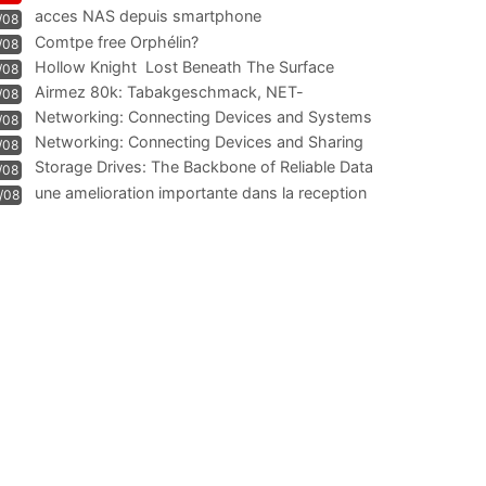
acces NAS depuis smartphone
/08
Comtpe free Orphélin?
/08
Hollow Knight  Lost Beneath The Surface
/08
Airmez 80k: Tabakgeschmack, NET-
/08
Technologie und Leistung im
Networking: Connecting Devices and Systems
/08
Networking: Connecting Devices and Sharing
/08
Information
Storage Drives: The Backbone of Reliable Data
/08
Management
une amelioration importante dans la reception
/08
WIFI