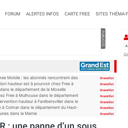
FORUM
ALERTES INFOS
CARTE FREE
SITES THÉMA-
PUBLICITÉ
Cr
Free Mobile : les abonnés rencontrent des
Grand Est
ion hauteur est à pourvoir chez Free à
Grand Est
 dans le département de la Moselle
Grand Est
hez Free à Mulhouse dans le département
Grand Est
rvention hauteur à Farébersviller dans le
Grand Est
e à Colmar dans le département du Haut-
Grand Est
mmunes dans la Marne
Grand Est
R : une panne d’un sous