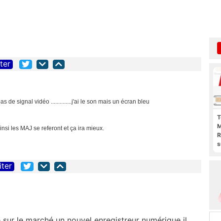
iter
s de signal vidéo ..............j'ai le son mais un écran bleu
T
M
insi les MAJ se referont et ça ira mieux.
R
s
l
p
iter
b
 sur le marché un nouvel enregistreur numérique il