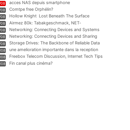
acces NAS depuis smartphone
/08
Comtpe free Orphélin?
/08
Hollow Knight  Lost Beneath The Surface
/08
Airmez 80k: Tabakgeschmack, NET-
/08
Technologie und Leistung im
Networking: Connecting Devices and Systems
/08
Networking: Connecting Devices and Sharing
/08
Information
Storage Drives: The Backbone of Reliable Data
/08
Management
une amelioration importante dans la reception
/08
WIFI
Freebox Telecom Discussion, Internet Tech Tips
/08
Communi
Fin canal plus cinéma?
/08