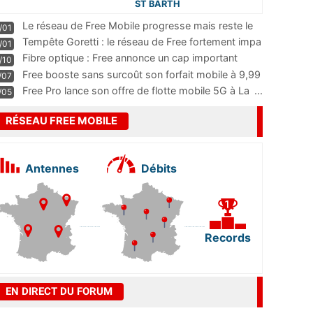
ST BARTH
Le réseau de Free Mobile progresse mais reste le
/01
m
...
Tempête Goretti : le réseau de Free fortement impa
/01
...
Fibre optique : Free annonce un cap important
/10
pass
...
Free booste sans surcoût son forfait mobile à 9,99
/07
...
Free Pro lance son offre de flotte mobile 5G à La
...
/05
RÉSEAU FREE MOBILE
Antennes
Débits
Records
EN DIRECT DU FORUM