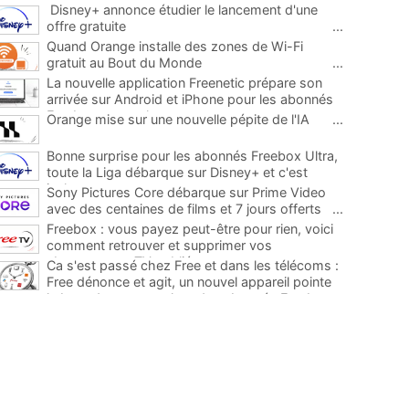
Disney+ annonce étudier le lancement d'une
offre gratuite
...
Quand Orange installe des zones de Wi-Fi
gratuit au Bout du Monde
...
La nouvelle application Freenetic prépare son
arrivée sur Android et iPhone pour les abonnés
Freebox, testez la
...
Orange mise sur une nouvelle pépite de l'IA
...
Bonne surprise pour les abonnés Freebox Ultra,
toute la Liga débarque sur Disney+ et c'est
inclus
...
Sony Pictures Core débarque sur Prime Video
avec des centaines de films et 7 jours offerts
...
Freebox : vous payez peut-être pour rien, voici
comment retrouver et supprimer vos
abonnements TV oubliés
...
Ca s'est passé chez Free et dans les télécoms :
Free dénonce et agit, un nouvel appareil pointe
le bout de son nez chez des abonnés Freebox...
...