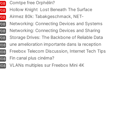
Comtpe free Orphélin?
/08
Hollow Knight  Lost Beneath The Surface
/08
Airmez 80k: Tabakgeschmack, NET-
/08
Technologie und Leistung im
Networking: Connecting Devices and Systems
/08
Networking: Connecting Devices and Sharing
/08
Information
Storage Drives: The Backbone of Reliable Data
/08
Management
une amelioration importante dans la reception
/08
WIFI
Freebox Telecom Discussion, Internet Tech Tips
/08
Communi
Fin canal plus cinéma?
/08
VLANs multiples sur Freebox Mini 4K
/08