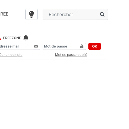
FREE
FREEZONE
OK
éer un compte
Mot de passe oublié