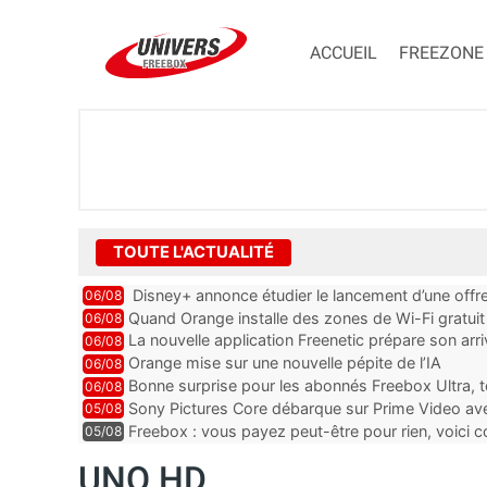
ACCUEIL
FREEZONE
TOUTE L'ACTUALITÉ
Disney+ annonce étudier le lancement d’une offre
06/08
Quand Orange installe des zones de Wi-Fi gratui
06/08
La nouvelle application Freenetic prépare son arr
06/08
abonnés Freebox, testez la
Orange mise sur une nouvelle pépite de l’IA
06/08
Bonne surprise pour les abonnés Freebox Ultra, t
06/08
inclus
Sony Pictures Core débarque sur Prime Video avec
05/08
Freebox : vous payez peut-être pour rien, voici
05/08
abonnements TV oubliés
UNO HD