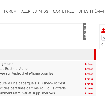
FORUM
ALERTES INFOS
CARTE FREE
SITES THÉMA-
PUBLICITÉ
Cr
 gratuite
Brèves
t au Bout du Monde
Brèves
ivée sur Android et iPhone pour les
Brèves
Brèves
oute la Liga débarque sur Disney+ et c’est
Brèves
 des centaines de films et 7 jours offerts
Brèves
 comment retrouver et supprimer vos
Brèves