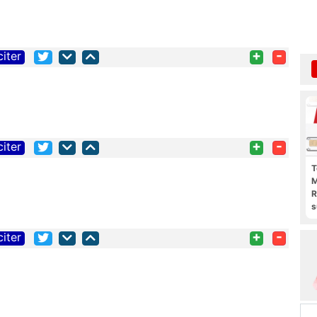
+
-
citer
+
-
citer
T
M
R
s
l
p
+
-
citer
b