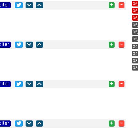
+
-
06
citer
06
06
05
05
05
+
-
citer
04
04
03
03
+
-
citer
+
-
citer