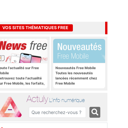
VOS SITES THÉMATIQUES FREE
oute l'actualité sur Free
Nouveautés Free Mobile
obile
Toutes les nouveautés
etrouvez toute l'actualité
lancées récemment chez
ur Free Mobile, les forfaits,
Free Mobile
e déploiement 4G, 5G, les
romos, les nouveautés et
Actuly
ien plus encore
L'info numérique