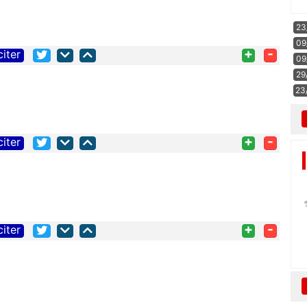
23
09
+
-
citer
09
29
23
+
-
citer
+
-
citer