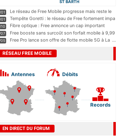
ST BARTH
Le réseau de Free Mobile progresse mais reste le
/01
m
...
Tempête Goretti : le réseau de Free fortement impa
/01
...
Fibre optique : Free annonce un cap important
/10
pass
...
Free booste sans surcoût son forfait mobile à 9,99
/07
...
Free Pro lance son offre de flotte mobile 5G à La
...
/05
RÉSEAU FREE MOBILE
Antennes
Débits
Records
EN DIRECT DU FORUM