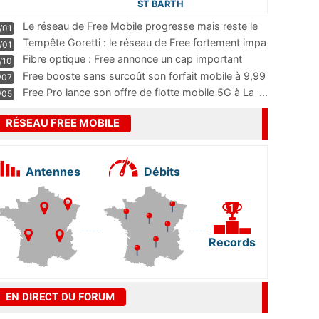
ST BARTH
Le réseau de Free Mobile progresse mais reste le
/01
m
...
Tempête Goretti : le réseau de Free fortement impa
/01
...
Fibre optique : Free annonce un cap important
/10
pass
...
Free booste sans surcoût son forfait mobile à 9,99
/07
...
Free Pro lance son offre de flotte mobile 5G à La
...
/05
RÉSEAU FREE MOBILE
Antennes
Débits
Records
EN DIRECT DU FORUM