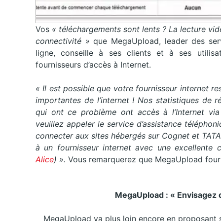
Vos
« téléchargements sont lents ? La lecture vid
connectivité
»
que MegaUpload, leader des serv
ligne, conseille à ses clients et à ses utilis
fournisseurs d’accès à Internet.
« Il est possible que votre fournisseur internet r
importantes de l’internet ! Nos statistiques de r
qui ont ce problème ont accès à l’Internet vi
veuillez appeler le service d’assistance télépho
connecter aux sites hébergés sur Cognet et TATA
à un fournisseur internet avec une excellente 
Alice
)
»
.
Vous remarquerez que MegaUpload fournit l
MegaUpload : « Envisagez d
MegaUpload va plus loin encore en proposant s