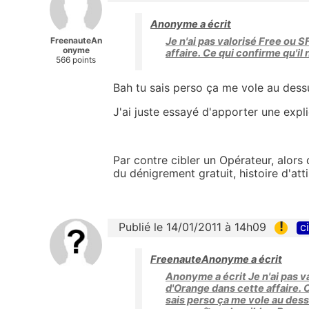
Anonyme a écrit
FreenauteAn
Je n'ai pas valorisé Free ou 
onyme
affaire. Ce qui confirme qu'il 
566 points
Bah tu sais perso ça me vole au dessu
J'ai juste essayé d'apporter une expli
Par contre cibler un Opérateur, alors 
du dénigrement gratuit, histoire d'att
!
Publié le 14/01/2011 à 14h09
c
FreenauteAnonyme a écrit
Anonyme a écrit Je n'ai pas v
d'Orange dans cette affaire. C
sais perso ça me vole au dessu