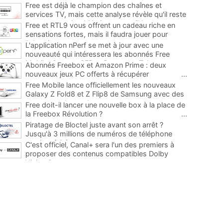
Free est déjà le champion des chaînes et
services TV, mais cette analyse révèle qu'il reste
encore au moins 141 ajouts possibles
...
Free et RTL9 vous offrent un cadeau riche en
sensations fortes, mais il faudra jouer pour
l'obtenir
...
L'application nPerf se met à jour avec une
nouveauté qui intéressera les abonnés Free
Mobile, Orange, SFR et Bouygues Telecom
...
Abonnés Freebox et Amazon Prime : deux
nouveaux jeux PC offerts à récupérer
...
Free Mobile lance officiellement les nouveaux
Galaxy Z Fold8 et Z Flip8 de Samsung avec des
promos et des cadeaux
...
Free doit-il lancer une nouvelle box à la place de
la Freebox Révolution ?
...
Piratage de Bloctel juste avant son arrêt ?
Jusqu'à 3 millions de numéros de téléphone
auraient fuité
...
C'est officiel, Canal+ sera l'un des premiers à
proposer des contenus compatibles Dolby
Vision 2
...