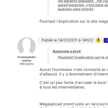
me paraître plausible. Par con
pareil impactés, c'est juste d
puériles sans intérêt.
Pourtant l'explication sur le site me
!
Publié le 14/01/2011 à 14h22
c
Anonyme a écrit
FreenauteAn
Pourtant l'explication sur le
onyme
566 points
Aucun fournisseur n'est connecté en 
d'ailleurs). Il y a énormément d'interm
C'est un peu facile d'accuser le bou
à tous les intermédiaires.
Megaupload prend juste un raccourci