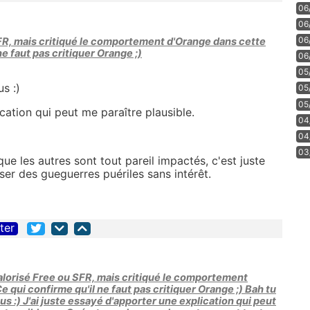
06
06
06
SFR, mais critiqué le comportement d'Orange dans cette
ne faut pas critiquer Orange ;)
06
05
s :)
05
05
cation qui peut me paraître plausible.
04
04
03
que les autres sont tout pareil impactés, c'est juste
iser des gueguerres puériles sans intérêt.
iter
alorisé Free ou SFR, mais critiqué le comportement
e qui confirme qu'il ne faut pas critiquer Orange ;) Bah tu
s :) J'ai juste essayé d'apporter une explication qui peut