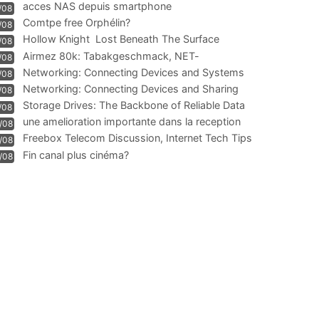
acces NAS depuis smartphone
/08
Comtpe free Orphélin?
/08
Hollow Knight  Lost Beneath The Surface
/08
Airmez 80k: Tabakgeschmack, NET-
/08
Technologie und Leistung im
Networking: Connecting Devices and Systems
/08
Networking: Connecting Devices and Sharing
/08
Information
Storage Drives: The Backbone of Reliable Data
/08
Management
une amelioration importante dans la reception
/08
WIFI
Freebox Telecom Discussion, Internet Tech Tips
/08
Communi
Fin canal plus cinéma?
/08