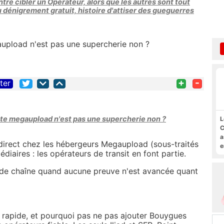
tre cibler un Opérateur, alors que les autres sont tout
u dénigrement gratuit, histoire d'attiser des gueguerres
gaupload n'est pas une supercherie non ?
+
-
iter
 site megaupload n'est pas une supercherie non ?
L
C
a
direct chez les hébergeurs Megaupload (sous-traités
e
édiaires : les opérateurs de transit en font partie.
s
M
t de chaîne quand aucune preuve n'est avancée quant
 rapide, et pourquoi pas ne pas ajouter Bouygues