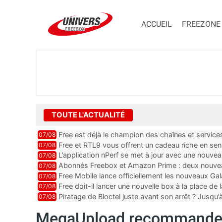
ACCUEIL
FREEZONE
TOUTE L'ACTUALITÉ
Free est déjà le champion des chaînes et services 
07/08
encore au moin...
Free et RTL9 vous offrent un cadeau riche en sens
07/08
l’obtenir
L’application nPerf se met à jour avec une nouvea
07/08
Mobile, Orange, SFR ...
Abonnés Freebox et Amazon Prime : deux nouveau
07/08
Free Mobile lance officiellement les nouveaux Ga
07/08
des promos et des cadeaux
Free doit-il lancer une nouvelle box à la place de
07/08
Piratage de Bloctel juste avant son arrêt ? Jusqu
07/08
auraient fuité
MegaUpload recommande d