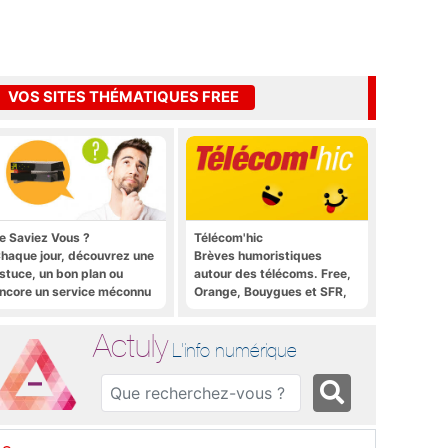
VOS SITES THÉMATIQUES FREE
e Saviez Vous ?
Télécom'hic
haque jour, découvrez une
Brèves humoristiques
stuce, un bon plan ou
autour des télécoms. Free,
ncore un service méconnu
Orange, Bouygues et SFR,
ur la Freebox et sur Free
tous y passent.
obile
Actuly
L'info numérique