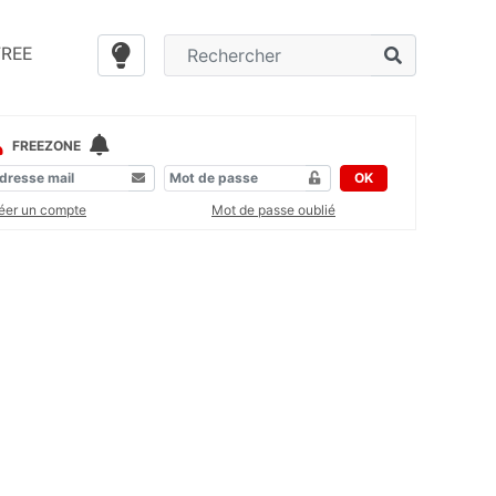
FREE
FREEZONE
OK
éer un compte
Mot de passe oublié