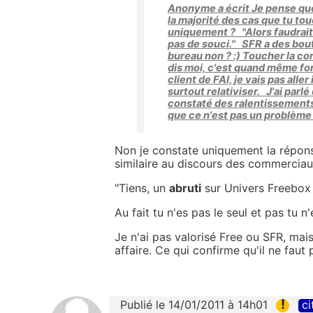
Anonyme a écrit Je pense que 
la majorité des cas que tu tou
uniquement ? "Alors faudrait 
pas de souci." SFR a des bout
bureau non ? :) Toucher la cor
dis moi, c'est quand même for
client de FAI, je vais pas alle
surtout relativiser. J'ai parl
constaté des ralentissements. 
que ce n'est pas un problème l
Non je constate uniquement la réponse
similaire au discours des commerciau
"Tiens, un
abruti
sur Univers Freebox ..
Au fait tu n'es pas le seul et pas tu n'
Je n'ai pas valorisé Free ou SFR, ma
affaire. Ce qui confirme qu'il ne faut 
!
Publié le 14/01/2011 à 14h01
ci