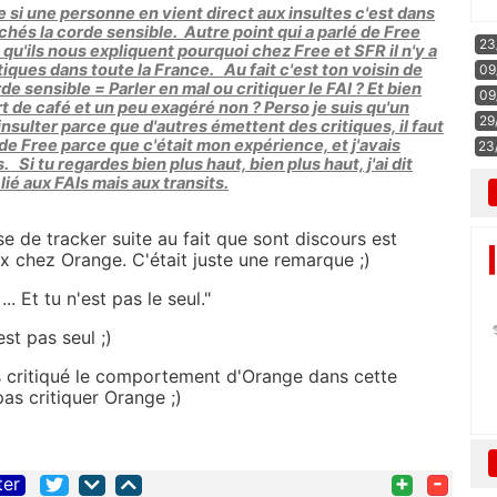
si une personne en vient direct aux insultes c'est dans
chés la corde sensible. Autre point qui a parlé de Free
23
qu'ils nous expliquent pourquoi chez Free et SFR il n'y a
iques dans toute la France. Au fait c'est ton voisin de
09
de sensible = Parler en mal ou critiquer le FAI ? Et bien
09
t de café et un peu exagéré non ? Perso je suis qu'un
29
r insulter parce que d'autres émettent des critiques, il faut
é de Free parce que c'était mon expérience, et j'avais
23
Si tu regardes bien plus haut, bien plus haut, j'ai dit
ié aux FAIs mais aux transits.
 de tracker suite au fait que sont discours est
x chez Orange. C'était juste une remarque ;)
. Et tu n'est pas le seul."
est pas seul ;)
is critiqué le comportement d'Orange dans cette
pas critiquer Orange ;)
+
-
ter