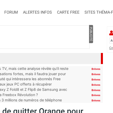
FORUM
ALERTES INFOS
CARTE FREE
SITES THÉMA-
PUBLICITÉ
Cr
TV, mais cette analyse révèle qu’il reste
Brèves
ations fortes, mais il faudra jouer pour
Brèves
uté qui intéressera les abonnés Free
Brèves
x jeux PC offerts à récupérer
Brèves
laxy Z Fold8 et Z Flip8 de Samsung avec
Brèves
 la Freebox Révolution ?
Brèves
’à 3 millions de numéros de téléphone
Brèves
e quitter Orange pour