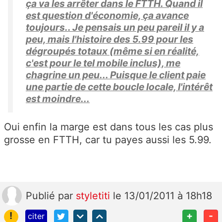
ça va les arrêter dans le FTTH. Quand il
est question d'économie, ça avance
toujours.. Je pensais un peu pareil il y a
peu, mais l'histoire des 5.99 pour les
dégroupés totaux (même si en réalité,
c'est pour le tel mobile inclus), me
chagrine un peu... Puisque le client paie
une partie de cette boucle locale, l'intérêt
est moindre...
Oui enfin la marge est dans tous les cas plus
grosse en FTTH, car tu payes aussi les 5.99.
Publié
par
styletiti
le 13/01/2011 à 18h18
!
+
-
citer