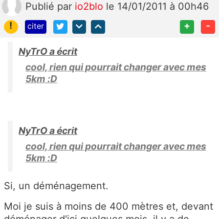
Publié
par
io2blo
le 14/01/2011 à 00h46
!
+
-
citer
NyTrO a écrit
cool, rien qui pourrait changer avec mes
5km :D
NyTrO a écrit
cool, rien qui pourrait changer avec mes
5km :D
Si, un déménagement.
Moi je suis à moins de 400 mètres et, devant