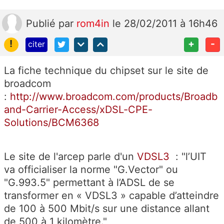
Publié
par
rom4in
le 28/02/2011 à 16h46
!
+
-
citer
La fiche technique du chipset sur le site de
broadcom
:
http://www.broadcom.com/products/Broadb
and-Carrier-Access/xDSL-CPE-
Solutions/BCM6368
Le site de l'arcep parle d'un
VDSL3
: "l’UIT
va officialiser la norme "
G.Vector
" ou
"G.993.5" permettant à l’ADSL de se
transformer en « VDSL3 » capable d’atteindre
de 100 à 500 Mbit/s sur une distance allant
de 500 à 1 kilomètre."