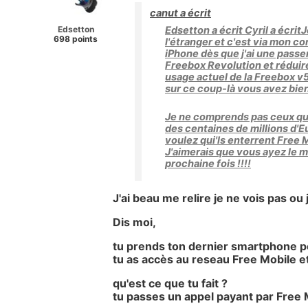
canut a écrit
Edsetton
Edsetton a écrit Cyril a écrit
698 points
l'étranger et c'est via mon co
iPhone dès que j'ai une passere
Freebox Revolution et réduir
usage actuel de la Freebox v5
sur ce coup-là vous avez bien 
Je ne comprends pas ceux qui 
des centaines de millions d'Eu
voulez qui'ls enterrent Free 
J'aimerais que vous ayez le m
prochaine fois !!!!
J'ai beau me relire je ne vois pas ou
Dis moi,
tu prends ton dernier smartphone p
tu as accès au reseau Free Mobile e
qu'est ce que tu fait ?
tu passes un appel payant par Free M