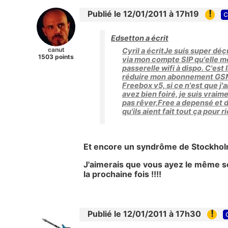
!
Publié le 12/01/2011 à 17h19
c
Edsetton a écrit
canut
Cyril a écritJe suis super déç
1503 points
via mon compte SIP qu'elle me 
passerelle wifi à dispo. C'est
réduire mon abonnement GSM, 
Freebox v5, si ce n'est que j
avez bien foiré, je suis vraim
pas rêver,Free a depensé et d
qu'ils aient fait tout ça pour
Et encore un syndrôme de Stockholm..
J'aimerais que vous ayez le même sou
la prochaine fois !!!!
!
Publié le 12/01/2011 à 17h30