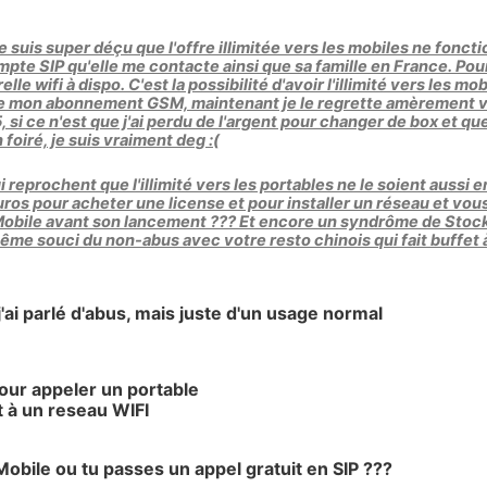
Je suis super déçu que l'offre illimitée vers les mobiles ne fonct
mpte SIP qu'elle me contacte ainsi que sa famille en France. Pour m
lle wifi à dispo. C'est la possibilité d'avoir l'illimité vers les 
e mon abonnement GSM, maintenant je le regrette amèrement vu 
, si ce n'est que j'ai perdu de l'argent pour changer de box et q
foiré, je suis vraiment deg :(
reprochent que l'illimité vers les portables ne le soient aussi 
ros pour acheter une license et pour installer un réseau et vous 
Mobile avant son lancement ??? Et encore un syndrôme de Stockho
ême souci du non-abus avec votre resto chinois qui fait buffet à 
 j'ai parlé d'abus, mais juste d'un usage normal
our appeler un portable
t à un reseau WIFI
obile ou tu passes un appel gratuit en SIP ???