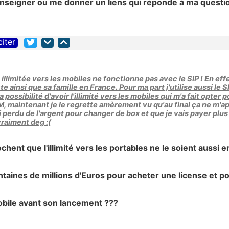
enseigner ou me donner un liens qui réponde à ma question
citer
 illimitée vers les mobiles ne fonctionne pas avec le SIP ! En eff
 ainsi que sa famille en France. Pour ma part j'utilise aussi le S
 la possibilité d'avoir l'illimité vers les mobiles qui m'a fait op
maintenant je le regrette amèrement vu qu'au final ça ne m'app
'ai perdu de l'argent pour changer de box et que je vais payer p
 vraiment deg :(
ent que l'illimité vers les portables ne le soient aussi en
ines de millions d'Euros pour acheter une license et pou
obile avant son lancement ???