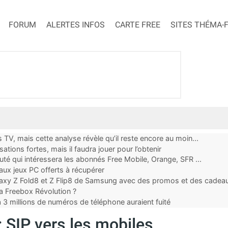
FORUM
ALERTES INFOS
CARTE FREE
SITES THÉMA-
 TV, mais cette analyse révèle qu’il reste encore au moin...
tions fortes, mais il faudra jouer pour l’obtenir
uté qui intéressera les abonnés Free Mobile, Orange, SFR ...
x jeux PC offerts à récupérer
alaxy Z Fold8 et Z Flip8 de Samsung avec des promos et des cadea
 la Freebox Révolution ?
à 3 millions de numéros de téléphone auraient fuité
 SIP vers les mobiles