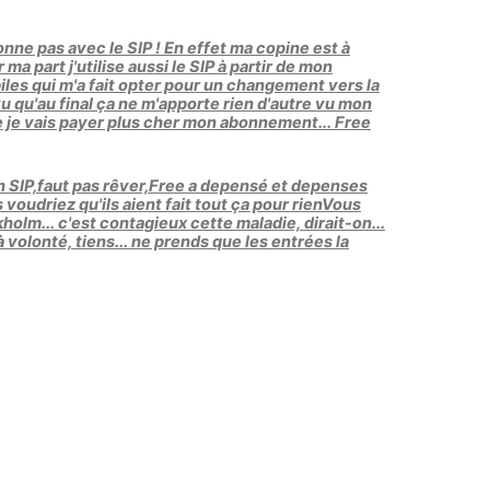
ionne pas avec le SIP ! En effet ma copine est à
a part j'utilise aussi le SIP à partir de mon
mobiles qui m'a fait opter pour un changement vers la
qu'au final ça ne m'apporte rien d'autre vu mon
ue je vais payer plus cher mon abonnement... Free
en SIP,faut pas rêver,Free a depensé et depenses
voudriez qu'ils aient fait tout ça pour rienVous
lm... c'est contagieux cette maladie, dirait-on...
volonté, tiens... ne prends que les entrées la