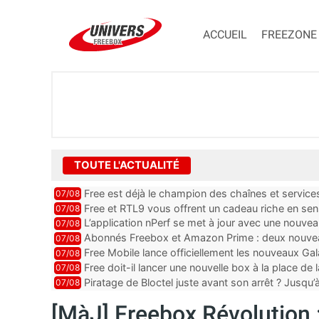
ACCUEIL
FREEZONE
TOUTE L'ACTUALITÉ
Free est déjà le champion des chaînes et services
07/08
Free et RTL9 vous offrent un cadeau riche en sensa
07/08
L’application nPerf se met à jour avec une nouvea
07/08
Abonnés Freebox et Amazon Prime : deux nouveau
07/08
Free Mobile lance officiellement les nouveaux G
07/08
Free doit-il lancer une nouvelle box à la place de
07/08
Piratage de Bloctel juste avant son arrêt ? Jusqu’
07/08
[MàJ] Freebox Révolution :