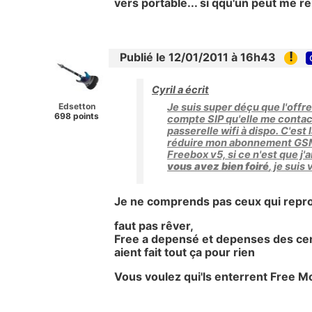
vers portable... si qqu'un peut me r
!
Publié le 12/01/2011 à 16h43
Cyril a écrit
Edsetton
Je suis super déçu que l'offre
698 points
compte SIP qu'elle me contacte
passerelle wifi à dispo. C'est
réduire mon abonnement GSM, 
Freebox v5, si ce n'est que j
vous avez bien foiré
, je suis
Je ne comprends pas ceux qui reproch
faut pas rêver,
Free a depensé et depenses des centa
aient fait tout ça pour rien
Vous voulez qui'ls enterrent Free M