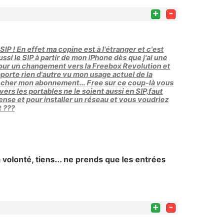
+
-
SIP ! En effet ma copine est à l'étranger et c'est
ssi le SIP à partir de mon iPhone dès que j'ai une
ter pour un changement vers la Freebox Revolution et
orte rien d'autre vu mon usage actuel de la
lus cher mon abonnement... Free sur ce coup-là vous
vers les portables ne le soient aussi en SIP,faut
nse et pour installer un réseau et vous voudriez
t ???
 volonté, tiens... ne prends que les entrées
+
-