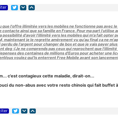
iter
u que l'offre illimitée vers les mobiles ne fonctionne pas avec le 
contacte ainsi que sa famille en France. Pour ma part j'utilise au
 la possibilité d'avoir l'illimité vers les mobiles qui m'a fait op
maintenant je le regrette amèrement vu qu'au final ça ne m'app
'ai perdu de l'argent pour changer de box et que je vais payer p
ent deg :(Je ne comprends pas ceux qui reprochent que l'illimité 
epenses des centaines de millions d'Euros pour acheter une lice
 rienVous voulez qui'ls enterrent Free Mobile avant son lancemen
. c'est contagieux cette maladie, dirait-on...
ci du non-abus avec votre resto chinois qui fait buffet à
citer