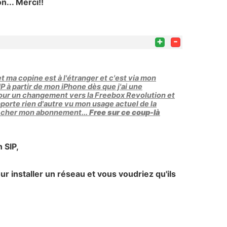
... Merci!!
+
-
et ma copine est à l'étranger et c'est via mon
IP à partir de mon iPhone dès que j'ai une
ter pour un changement vers la Freebox Revolution et
orte rien d'autre vu mon usage actuel de la
lus cher mon abonnement...
Free sur ce coup-là
 SIP,
r installer un réseau et vous voudriez qu'ils