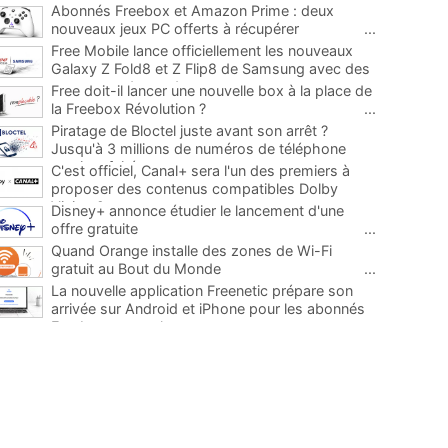
Abonnés Freebox et Amazon Prime : deux
nouveaux jeux PC offerts à récupérer
...
Free Mobile lance officiellement les nouveaux
Galaxy Z Fold8 et Z Flip8 de Samsung avec des
promos et des cadeaux
...
Free doit-il lancer une nouvelle box à la place de
la Freebox Révolution ?
...
Piratage de Bloctel juste avant son arrêt ?
Jusqu'à 3 millions de numéros de téléphone
auraient fuité
...
C'est officiel, Canal+ sera l'un des premiers à
proposer des contenus compatibles Dolby
Vision 2
...
Disney+ annonce étudier le lancement d'une
offre gratuite
...
Quand Orange installe des zones de Wi-Fi
gratuit au Bout du Monde
...
La nouvelle application Freenetic prépare son
arrivée sur Android et iPhone pour les abonnés
Freebox, testez la
...