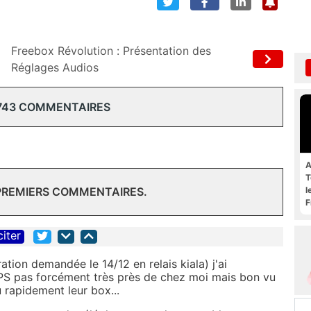
Freebox Révolution : Présentation des
Réglages Audios
743 COMMENTAIRES
A
T
l
 PREMIERS COMMENTAIRES.
F
citer
tion demandée le 14/12 en relais kiala) j'ai
 UPS pas forcément très près de chez moi mais bon vu
u rapidement leur box...