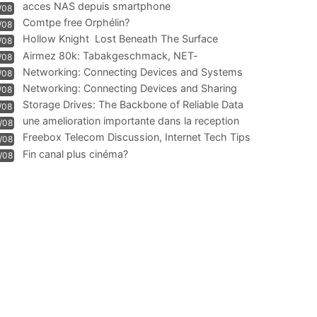
acces NAS depuis smartphone
/08
Comtpe free Orphélin?
/08
Hollow Knight  Lost Beneath The Surface
/08
Airmez 80k: Tabakgeschmack, NET-
/08
Technologie und Leistung im
Networking: Connecting Devices and Systems
/08
Networking: Connecting Devices and Sharing
/08
Information
Storage Drives: The Backbone of Reliable Data
/08
Management
une amelioration importante dans la reception
/08
WIFI
Freebox Telecom Discussion, Internet Tech Tips
/08
Communi
Fin canal plus cinéma?
/08