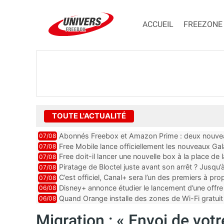
ACCUEIL
FREEZONE
TOUTE L'ACTUALITÉ
Abonnés Freebox et Amazon Prime : deux nouveau
07/08
Free Mobile lance officiellement les nouveaux Ga
07/08
des promos et des cadeaux
Free doit-il lancer une nouvelle box à la place de
07/08
Piratage de Bloctel juste avant son arrêt ? Jusqu
07/08
auraient fuité
C’est officiel, Canal+ sera l’un des premiers à 
07/08
Vision 2
Disney+ annonce étudier le lancement d’une offre 
06/08
Quand Orange installe des zones de Wi-Fi gratui
06/08
Migration : « Envoi de vot