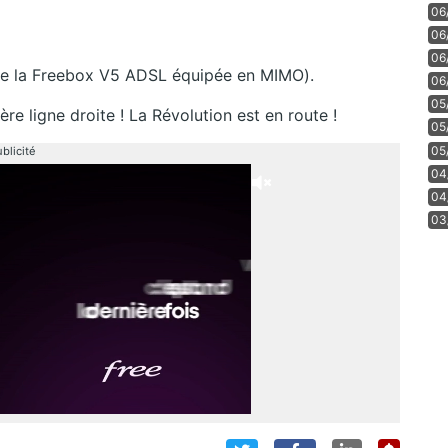
06
06
06
de la Freebox V5 ADSL équipée en MIMO).
06
05
re ligne droite ! La Révolution est en route !
05
05
blicité
04
04
03