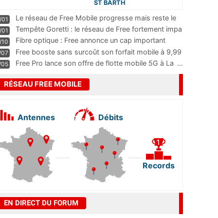
ST BARTH
Le réseau de Free Mobile progresse mais reste le
/01
m
...
Tempête Goretti : le réseau de Free fortement impa
/01
...
Fibre optique : Free annonce un cap important
/10
pass
...
Free booste sans surcoût son forfait mobile à 9,99
/07
...
Free Pro lance son offre de flotte mobile 5G à La
...
/05
RÉSEAU FREE MOBILE
Antennes
Débits
Records
EN DIRECT DU FORUM