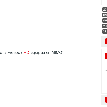
23
09
09
29
23
e la Freebox
HD
équipée en MIMO).