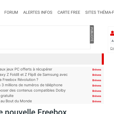
FORUM
ALERTES INFOS
CARTE FREE
SITES THÉMA-
PUBLICITÉ
Cr
x jeux PC offerts à récupérer
Brèves
laxy Z Fold8 et Z Flip8 de Samsung avec
Brèves
 la Freebox Révolution ?
Brèves
’à 3 millions de numéros de téléphone
Brèves
proposer des contenus compatibles Dolby
Brèves
gratuite
Brèves
t au Bout du Monde
Brèves
re nouvelle Freebox