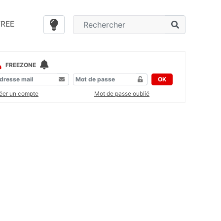
FREE
FREEZONE
OK
éer un compte
Mot de passe oublié