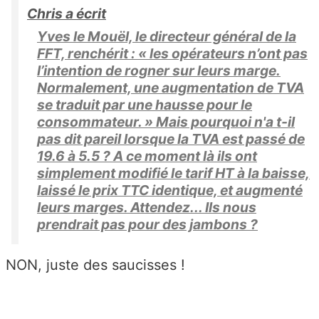
Chris a écrit
Yves le Mouël, le directeur général de la
FFT, renchérit : « les opérateurs n’ont pas
l’intention de rogner sur leurs marge.
Normalement, une augmentation de TVA
se traduit par une hausse pour le
consommateur. » Mais pourquoi n'a t-il
pas dit pareil lorsque la TVA est passé de
19.6 à 5.5 ? A ce moment là ils ont
simplement modifié le tarif HT à la baisse,
laissé le prix TTC identique, et augmenté
leurs marges. Attendez... Ils nous
prendrait pas pour des jambons ?
NON, juste des saucisses !