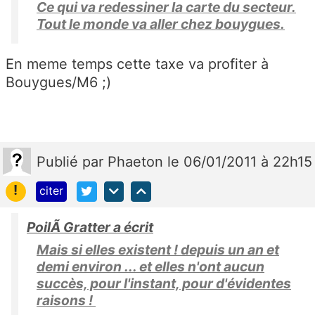
Ce qui va redessiner la carte du secteur.
Tout le monde va aller chez bouygues.
En meme temps cette taxe va profiter à
Bouygues/M6 ;)
Publié
par
Phaeton
le 06/01/2011 à 22h15
!
citer
PoilÃ Gratter a écrit
Mais si elles existent ! depuis un an et
demi environ ... et elles n'ont aucun
succès, pour l'instant, pour d'évidentes
raisons !