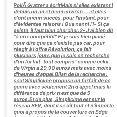
PoilÃ Gratter a écritMais si elles existent !
depuis un an et demi environ ... et elles
n'ont aucun succès, pour l'instant, pour
d'évidentes raisons ! Que nenni !1- Si ça
existe, il faut bien chercher.2- J'ai bien dit
"à prix compétitif".Et je suis bien placé
pour dire que ça n'existe pas car, pour
réagir à l'offre Révolution, ça fait
plusieurs jours que je suis en recherche
d'un forfait "tout compris" comme celui
de Virgin à 29,90 euros mais avec moins
d'heures d'appel.Bilan de la recherche :
seul Simplicime propose un forfait de ce
genre avec seulement 2h d'appel mais la
différence de prix n'est que de 5
euros.Et de plus, Simplicime est sur le
réseau SFR, dont il se dit tout et n'importe
quoi à propos de la couverture en Edge