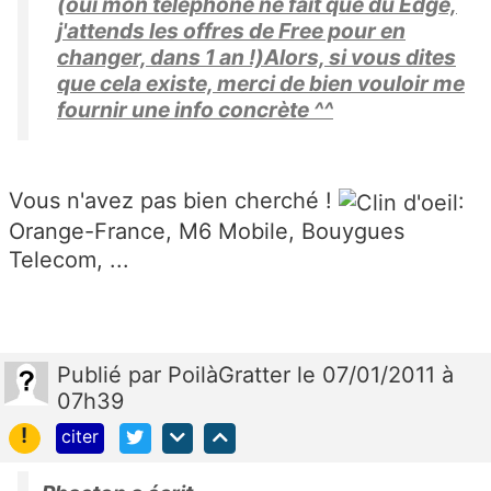
(oui mon téléphone ne fait que du Edge,
j'attends les offres de Free pour en
changer, dans 1 an !)Alors, si vous dites
que cela existe, merci de bien vouloir me
fournir une info concrète ^^
Vous n'avez pas bien cherché !
:
Orange-France, M6 Mobile, Bouygues
Telecom, ...
Publié
par
PoilàGratter
le 07/01/2011 à
07h39
!
citer