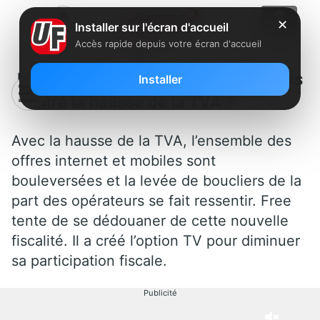
✕
Installer sur l'écran d'accueil
Accès rapide depuis votre écran d'accueil
Levée de boucliers des opérateurs
Installer
contre la hausse de la TVA ?
Avec la hausse de la TVA, l’ensemble des
offres internet et mobiles sont
bouleversées et la levée de boucliers de la
part des opérateurs se fait ressentir. Free
tente de se dédouaner de cette nouvelle
fiscalité. Il a créé l’option TV pour diminuer
sa participation fiscale.
Publicité