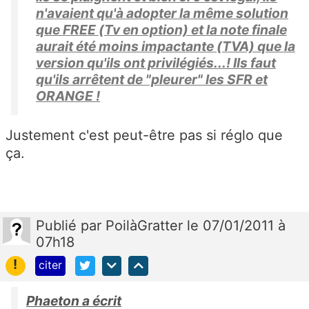
n'avaient qu'à adopter la même solution
que FREE (Tv en option) et la note finale
aurait été moins impactante (TVA) que la
version qu'ils ont privilégiés...! Ils faut
qu'ils arrêtent de "pleurer" les SFR et
ORANGE !
Justement c'est peut-être pas si réglo que
ça.
Publié
par
PoilàGratter
le 07/01/2011 à
07h18
!
citer
Phaeton a écrit