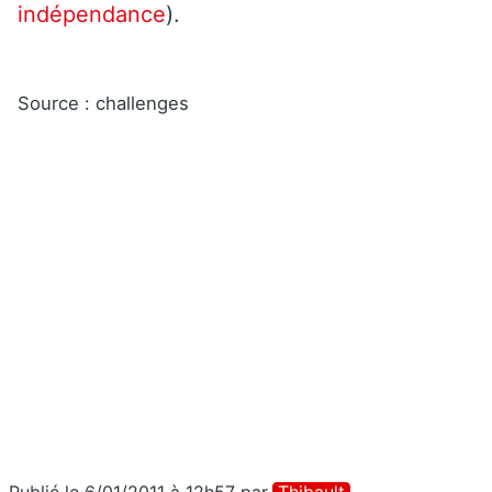
indépendance
).
Source : challenges
Publié le 6/01/2011 à 12h57
par
Thibault