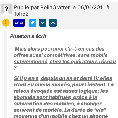
Publié
par
PoilàGratter
le 06/01/2011 à
15h52
!
citer
Phaeton a écrit
Mais alors pourquoi n'a-t-on pas des
offres aussi compétitives, sans mobile
subventionné, chez les opérateurs réseau
?
Si il y en a, depuis un an et demi !!: elles
n'ont eu aucun succès, pour l'instant. La
raison évoquée est assez logique: les
abonnés sont habitués, grâce à la
subvention des mobiles, à changer
souvent de modèle. La durée de "vie"
moyenne d'un mobile chez un abonné