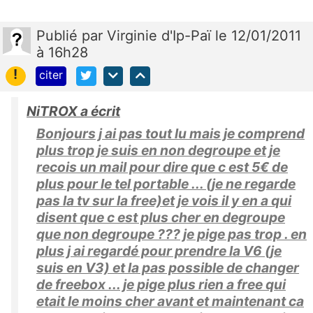
Publié
par
Virginie d'Ip-Paï
le 12/01/2011
à 16h28
!
citer
NiTROX a écrit
Bonjours j ai pas tout lu mais je comprend
plus trop je suis en non degroupe et je
recois un mail pour dire que c est 5€ de
plus pour le tel portable ... (je ne regarde
pas la tv sur la free)et je vois il y en a qui
disent que c est plus cher en degroupe
que non degroupe ??? je pige pas trop . en
plus j ai regardé pour prendre la V6 (je
suis en V3) et la pas possible de changer
de freebox ... je pige plus rien a free qui
etait le moins cher avant et maintenant ca