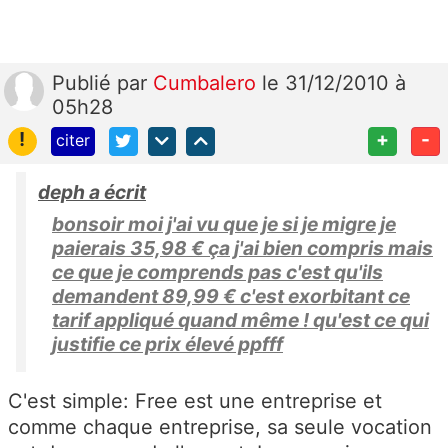
Publié
par
Cumbalero
le 31/12/2010 à
05h28
!
+
-
citer
deph a écrit
bonsoir moi j'ai vu que je si je migre je
paierais 35,98 € ça j'ai bien compris mais
ce que je comprends pas c'est qu'ils
demandent 89,99 € c'est exorbitant ce
tarif appliqué quand même ! qu'est ce qui
justifie ce prix élevé ppfff
C'est simple: Free est une entreprise et
comme chaque entreprise, sa seule vocation