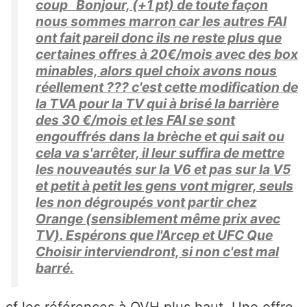
coup Bonjour, (+1 pt) de toute façon
nous sommes marron car les autres FAI
ont fait pareil donc ils ne reste plus que
certaines offres à 20€/mois avec des box
minables, alors quel choix avons nous
réellement ??? c'est cette modification de
la TVA pour la TV qui à brisé la barrière
des 30 €/mois et les FAI se sont
engouffrés dans la brèche et qui sait ou
cela va s'arrêter, il leur suffira de mettre
les nouveautés sur la V6 et pas sur la V5
et petit à petit les gens vont migrer, seuls
les non dégroupés vont partir chez
Orange (sensiblement même prix avec
TV). Espérons que l'Arcep et UFC Que
Choisir interviendront, si non c'est mal
barré.
cf les références à OVH plus haut. Une offre