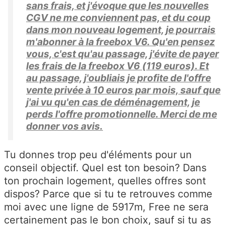
sans frais, et j'évoque que les nouvelles
CGV ne me conviennent pas, et du coup
dans mon nouveau logement, je pourrais
m'abonner à la freebox V6. Qu'en pensez
vous, c'est qu'au passage, j'évite de payer
les frais de la freebox V6 (119 euros). Et
au passage, j'oubliais je profite de l'offre
vente privée à 10 euros par mois, sauf que
j'ai vu qu'en cas de déménagement, je
perds l'offre promotionnelle. Merci de me
donner vos avis.
Tu donnes trop peu d'éléments pour un
conseil objectif. Quel est ton besoin? Dans
ton prochain logement, quelles offres sont
dispos? Parce que si tu te retrouves comme
moi avec une ligne de 5917m, Free ne sera
certainement pas le bon choix, sauf si tu as