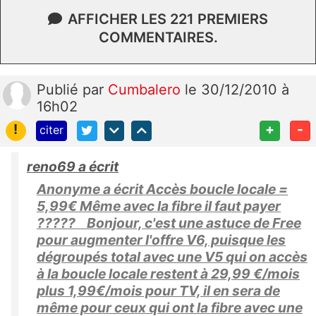
AFFICHER LES 221 PREMIERS
COMMENTAIRES.
Publié
par
Cumbalero
le 30/12/2010 à
16h02
!
+
-
citer
reno69 a écrit
Anonyme a écrit Accès boucle locale =
5,99€ Même avec la fibre il faut payer
????? Bonjour, c'est une astuce de Free
pour augmenter l'offre V6, puisque les
dégroupés total avec une V5 qui on accès
à la boucle locale restent à 29,99 €/mois
plus 1,99€/mois pour TV, il en sera de
même pour ceux qui ont la fibre avec une